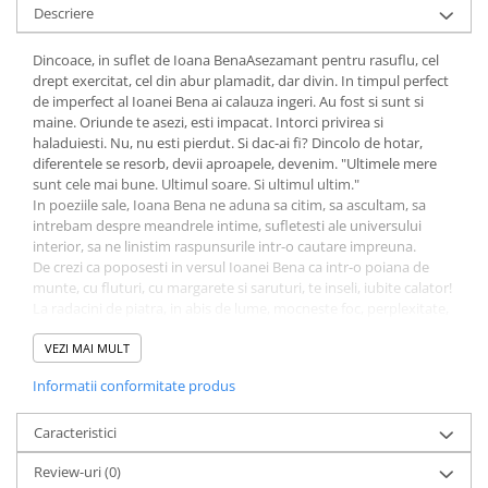
Descriere
Fitness si frumusete
Diverse
Dincoace, in suflet de Ioana BenaAsezamant pentru rasuflu, cel
Diverse
drept exercitat, cel din abur plamadit, dar divin. In timpul perfect
de imperfect al Ioanei Bena ai calauza ingeri. Au fost si sunt si
Feng Shui
maine. Oriunde te asezi, esti impacat. Intorci privirea si
Medicina alternativa
haladuiesti. Nu, nu esti pierdut. Si dac-ai fi? Dincolo de hotar,
diferentele se resorb, devii aproapele, devenim. "Ultimele mere
Sa nu razi :((
sunt cele mai bune. Ultimul soare. Si ultimul ultim."
Drept
In poeziile sale, Ioana Bena ne aduna sa citim, sa ascultam, sa
intrebam despre meandrele intime, sufletesti ale universului
Legislatie
interior, sa ne linistim raspunsurile intr-o cautare impreuna.
Fictiune
De crezi ca poposesti in versul Ioanei Bena ca intr-o poiana de
munte, cu fluturi, cu margarete si saruturi, te inseli, iubite calator!
Actiune si Aventura
La radacini de piatra, in abis de lume, mocneste foc, perplexitate,
Actiune,aventura
nimicire. "Pasari de noapte, zbor tacut, aripi moi sa te ninga, sa
Clasici
uiti gandul, cadere in sine la capatul durerii." Te incumeti, iubite
VEZI MAI MULT
calator, sa arunci o privire in dogoarea verbului polimorf,
Crime, Thriller, Mistery
Informatii conformitate produs
clipocind amenintator in crug de lumini inselator-pacifice? Esti
Fantasy
pregatit a poposi in tine, a te intovarasi cu ea, cu noi toti, in sinele
Istorica
neiertator al fiintei? Poezia Ioanei Bena te imbie cu feminitate, cu
Caracteristici
privirea agera te pune la incercari grele. La agonii cu zambetul pe
Literatura de divertisment
Review-uri
(0)
buze. Iar la capatul acestui itinerariu asiduu, maraton prin
Literatura romana