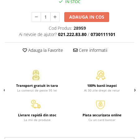
IN STOC
Atlase, dictionare si enciclopedii
Benzi desenate
ADAUGA IN COS
Carte prescolara
Carti de colorat
Cod Produs:
28959
Ai nevoie de ajutor?
021.222.83.80
/
0730111101
Carti pentru copii
Grafice
Adauga la Favorite
Cere informatii
Literatura si fictiune
Povesti pentru copii
Povesti si povestiri
Dictionare si enciclopedii
Atlase
Transport gratuit in tara
100% banii inapoi
La comenzi de peste 95 lei
Ai 30 zile drept de retur
Atlase, dictionare si enciclopedii
Dictionare de limba romana
Dictionare tematice
Livrare rapidă din stoc
Plata securizata online
Enciclopedii
La mii de produse
Cu un card bancar
Diete si fitness
Diete si alimentatie sanatoasa