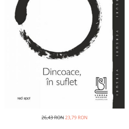
Pedagogie
Resurse umane
Vanzari si marketing
Carte scolara
Atlase, dictionare si enciclopedii
Carte prescolara
Carte scolara
Dictionare de limba romana
Ghiduri de conversatie
Invatamant gimnazial
Invatamant primar
Invatarea limbilor straine
Liceu
Povesti si povestiri
Carti in limba engleza
Carti pentru copii
26,43 RON
23,79 RON
Activitati si jocuri pentru copii