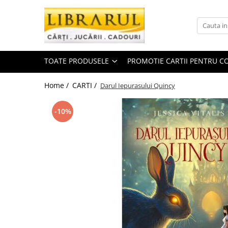
Toate Produsele
CARTI
TOATE PRODUSELE
PROMOTIE CARTII PENTRU CO
Arta, arhitectura si fotografie
Arhitectura
Home /
CARTI /
Darul Iepurasului Quincy
Fotografie
Istoria artei
-10%
Pictura si desen
Biografii si memorii
Biografii
Memorii si jurnale
Teorie si critica literara
Business, economie, finante
Economie
Finante si investitii