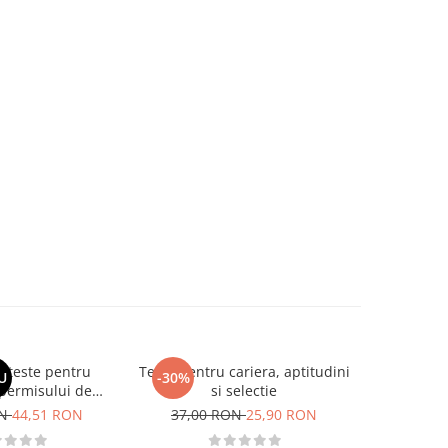
si teste pentru
Teste pentru cariera, aptitudini
Larousse. 
U
-30%
-30%
permisului de
si selectie
o. Categoriile C,
ON
44,51 RON
37,00 RON
25,90 RON
37,00
, DE 2026