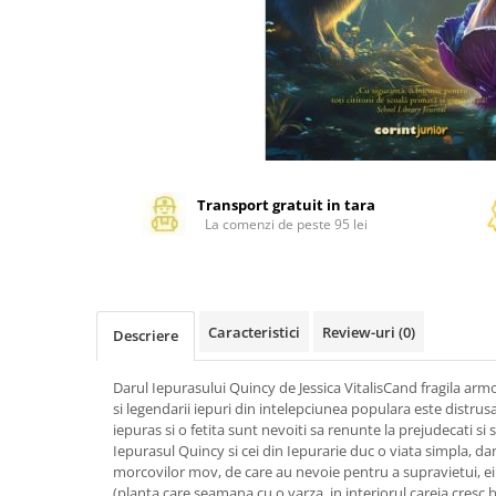
Management si leadership
Pedagogie
Resurse umane
Vanzari si marketing
Carte scolara
Atlase, dictionare si enciclopedii
Carte prescolara
Transport gratuit in tara
Carte scolara
La comenzi de peste 95 lei
Dictionare de limba romana
Ghiduri de conversatie
Invatamant gimnazial
Caracteristici
Review-uri
(0)
Invatamant primar
Descriere
Invatarea limbilor straine
Darul Iepurasului Quincy de Jessica VitalisCand fragila armon
Liceu
si legendarii iepuri din intelepciunea populara este distrusa
Povesti si povestiri
iepuras si o fetita sunt nevoiti sa renunte la prejudecati si s
Carti in limba engleza
Iepurasul Quincy si cei din Iepurarie duc o viata simpla, d
morcovilor mov, de care au nevoie pentru a supravietui, ei cu
Carti pentru copii
(planta care seamana cu o varza, in interiorul careia cresc b