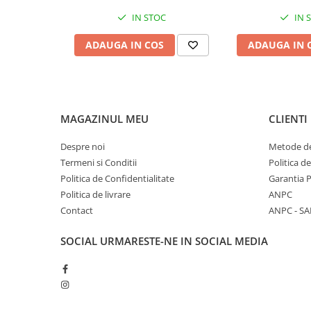
Diete si alimentatie sanatoasa
IN STOC
IN 
Fitness si frumusete
ADAUGA IN COS
ADAUGA IN 
Diverse
Diverse
Feng Shui
Medicina alternativa
MAGAZINUL MEU
CLIENTI
Sa nu razi :((
Despre noi
Metode de
Drept
Termeni si Conditii
Politica d
Legislatie
Politica de Confidentialitate
Garantia 
Fictiune
Politica de livrare
ANPC
Actiune si Aventura
Contact
ANPC - SA
Actiune,aventura
SOCIAL
URMARESTE-NE IN SOCIAL MEDIA
Clasici
Crime, Thriller, Mistery
Fantasy
Istorica