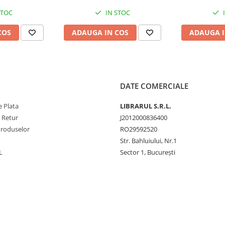
STOC
IN STOC
COS
ADAUGA IN COS
ADAUGA I
DATE COMERCIALE
 Plata
LIBRARUL S.R.L.
e Retur
J2012000836400
Produselor
RO29592520
Str. Bahluiului, Nr.1
L
Sector 1, București