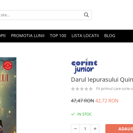
PII
PROMOTIA LUNII
TOP 100
LISTA LOCATII
BLOG
Darul Iepurasului Qui
Fii primul care scrie
47,47 RON
42,72 RON
IN STOC
ADAUG