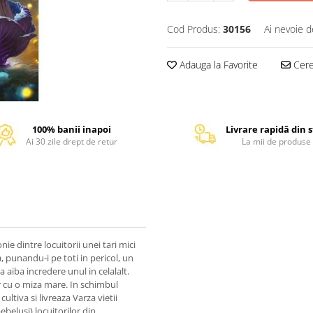
Cod Produs:
30156
Ai nevoie d
Adauga la Favorite
Cere 
100% banii inapoi
Livrare rapidă din 
Ai 30 zile drept de retur
La mii de produse
ie dintre locuitorii unei tari mici
, punandu-i pe toti in pericol, un
a aiba incredere unul in celalalt.
ar cu o miza mare. In schimbul
ltiva si livreaza Varza vietii
ebelusi) locuitorilor din