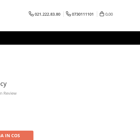
021.222.83.80
0730111101
0,00
ncy
 un Review
A IN COS