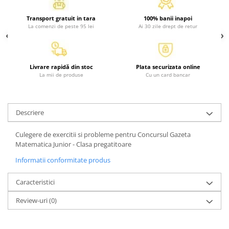
Atlase, dictionare si enciclopedii
Benzi desenate
Transport gratuit in tara
100% banii inapoi
La comenzi de peste 95 lei
Ai 30 zile drept de retur
Carte prescolara
Carti de colorat
Carti pentru copii
Livrare rapidă din stoc
Plata securizata online
Grafice
La mii de produse
Cu un card bancar
Literatura si fictiune
Povesti pentru copii
Povesti si povestiri
Descriere
Dictionare si enciclopedii
Culegere de exercitii si probleme pentru Concursul Gazeta
Atlase
Matematica Junior - Clasa pregatitoare
Atlase, dictionare si enciclopedii
Informatii conformitate produs
Dictionare de limba romana
Dictionare tematice
Caracteristici
Enciclopedii
Review-uri
(0)
Diete si fitness
Diete si alimentatie sanatoasa