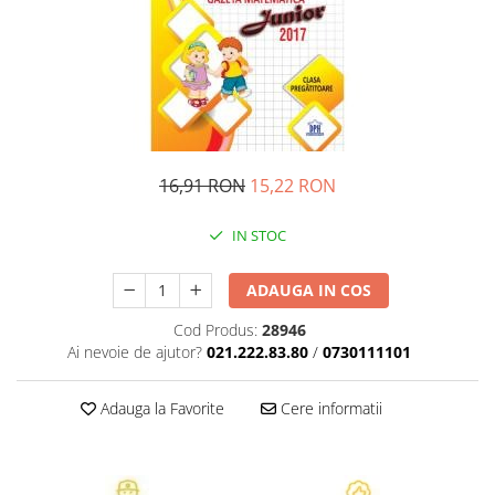
Pedagogie
Resurse umane
Vanzari si marketing
Carte scolara
Atlase, dictionare si enciclopedii
Carte prescolara
Carte scolara
16,91 RON
15,22 RON
Dictionare de limba romana
IN STOC
Ghiduri de conversatie
Invatamant gimnazial
ADAUGA IN COS
Invatamant primar
Invatarea limbilor straine
Cod Produs:
28946
Ai nevoie de ajutor?
021.222.83.80
/
0730111101
Liceu
Povesti si povestiri
Adauga la Favorite
Cere informatii
Carti in limba engleza
Carti pentru copii
Activitati si jocuri pentru copii