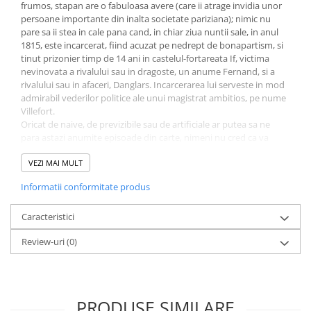
frumos, stapan are o fabuloasa avere (care ii atrage invidia unor
Diete si alimentatie sanatoasa
persoane importante din inalta societate pariziana); nimic nu
pare sa ii stea in cale pana cand, in chiar ziua nuntii sale, in anul
Fitness si frumusete
1815, este incarcerat, fiind acuzat pe nedrept de bonapartism, si
Diverse
tinut prizonier timp de 14 ani in castelul-fortareata If, victima
nevinovata a rivalului sau in dragoste, un anume Fernand, si a
Diverse
rivalului sau in afaceri, Danglars. Incarcerarea lui serveste in mod
Feng Shui
admirabil vederilor politice ale unui magistrat ambitios, pe nume
Villefort.
Medicina alternativa
Oricat de naive, de previzibile sau de artificiale ar putea sa ne
Sa nu razi :((
para astazi anumite episoade din carte, nimeni nu cred ca va
Drept
pune la indoiala faptul ca Alexandre Dumas dovedeste fler si
inteligenta artistica atunci cand vine vorba de a face sa ne
VEZI MAI MULT
Legislatie
sclipeasca pe dinaintea ochilor mintii o fagaduinta de nemurire.
Informatii conformitate produs
Fictiune
Este, in fond, ceea ce incearca sa faca orice autor de fictiune
constient, intr-o anumita masura, de puterea povestii de a
Actiune si Aventura
surprinde punctul de inflexiune din care o existenta se
Caracteristici
Actiune,aventura
converteste in Destin. Nu toti reusesc, desigur, dar cei care o fac
Review-uri
(0)
au de obicei - pe langa talent literar - capacitatea de a sintetiza o
Clasici
suita de aspecte aparent divergente in operele lor: elemente de
Crime, Thriller, Mistery
basm si elemente de observatie incipient realista, valori etice si
Fantasy
rasturnari de situatie senzationale, cultul eroismului si al
abnegatiei pentru o cauza cu nostalgia evaziunii in taramuri
Istorica
PRODUSE SIMILARE
indepartate, si nu in ultimul rand ceea ce tine de palierul