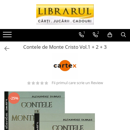
Toate Produsele
CARTI
1
2
Arta, arhitectura si fotografie
Contele de Monte Cristo Vol.1 + 2 + 3
Arhitectura
Fotografie
Istoria artei
Pictura si desen
Biografii si memorii
Fii primul care scrie un Review
Biografii
Memorii si jurnale
-25%
Teorie si critica literara
Business, economie, finante
Economie
Finante si investitii