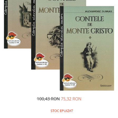
Management si leadership
Pedagogie
Resurse umane
Vanzari si marketing
Carte scolara
Atlase, dictionare si enciclopedii
Carte prescolara
Carte scolara
Dictionare de limba romana
Ghiduri de conversatie
Invatamant gimnazial
Invatamant primar
Invatarea limbilor straine
Liceu
100,43 RON
75,32 RON
Povesti si povestiri
Carti in limba engleza
STOC EPUIZAT
Carti pentru copii