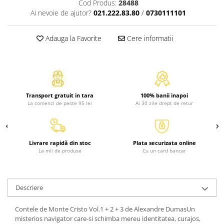
Cod Produs:
28488
Activitati si jocuri pentru copii
Ai nevoie de ajutor?
021.222.83.80
/
0730111101
Atlase, dictionare si enciclopedii
Benzi desenate
Adauga la Favorite
Cere informatii
Carte prescolara
Carti de colorat
Carti pentru copii
Grafice
Transport gratuit in tara
100% banii inapoi
Literatura si fictiune
La comenzi de peste 95 lei
Ai 30 zile drept de retur
Povesti pentru copii
Povesti si povestiri
Dictionare si enciclopedii
Livrare rapidă din stoc
Plata securizata online
La mii de produse
Cu un card bancar
Atlase
Atlase, dictionare si enciclopedii
Dictionare de limba romana
Descriere
Dictionare tematice
Enciclopedii
Contele de Monte Cristo Vol.1 + 2 + 3 de Alexandre DumasUn
misterios navigator care-si schimba mereu identitatea, curajos,
Diete si fitness