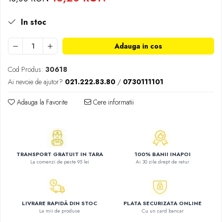
Atlase, dictionare si enciclopedii
Benzi desenate
In stoc
Carte prescolara
Carti de colorat
Adauga in cos
Carti pentru copii
Cod Produs:
30618
Grafice
Ai nevoie de ajutor?
021.222.83.80
/
0730111101
Literatura si fictiune
Povesti pentru copii
Adauga la Favorite
Cere informatii
Povesti si povestiri
Dictionare si enciclopedii
Atlase
Atlase, dictionare si enciclopedii
TRANSPORT GRATUIT IN TARA
100% BANII INAPOI
Dictionare de limba romana
La comenzi de peste 95 lei
Ai 30 zile drept de retur
Dictionare tematice
Enciclopedii
Diete si fitness
LIVRARE RAPIDĂ DIN STOC
PLATA SECURIZATA ONLINE
La mii de produse
Cu un card bancar
Diete si alimentatie sanatoasa