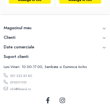
Carti de bucate
Conservarea si pastrarea alimentelor
Ghiduri de calatorie, harti
Ghiduri de calatorie
Magazinul meu
Hobby, timp liber
Animale de companie
Clienti
Carti de colorat pentru adulti
Date comerciale
Casa, gradina
Hobby
Suport clienti
Sport
Luni-Vineri: 10.00-17.00, Sambata si Duminica Inchis
Invatamant superior
Cursuri universitare
021.222.83.80
Istorie
0730111101
Al Doilea Razboi Mondial
info@librarul.ro
Biografii, memorii si jurnale
Istoria comunismului
Istoria romanilor