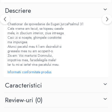
Fitness si frumusete
Descriere
Diverse
Diverse
Chestionar de spovedanie de Eugen JurcaPsalmul 31
Feng Shui
Cata vreme am tacut, se topeau oasele
Medicina alternativa
mele, in zbucium interior, ziua intreaga.
Caci zi si noapte, ghimpele constiintei
Sa nu razi :((
ma impungea.
Drept
Atunci pacatul meu ti l-am dezvaluit si
greseala mea nu am acoperit-o.
Legislatie
Zis-am: Voi marturisi Domnului,
Fictiune
impotriva mea, faradelegile mele!
Iar tu mi-ai iertat vina pacatului meu.
Actiune si Aventura
Informatii conformitate produs
Actiune,aventura
Clasici
Caracteristici
Crime, Thriller, Mistery
Fantasy
Review-uri
(0)
Istorica
Literatura de divertisment
Literatura romana