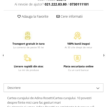
Ai nevoie de ajutor?
021.222.83.80
/
0730111101
Activitati si jocuri pentru copii
Atlase, dictionare si enciclopedii
Adauga la Favorite
Cere informatii
Benzi desenate
Carte prescolara
Carti de colorat
Carti pentru copii
Grafice
Transport gratuit in tara
100% banii inapoi
La comenzi de peste 95 lei
Ai 30 zile drept de retur
Literatura si fictiune
Povesti pentru copii
Povesti si povestiri
Livrare rapidă din stoc
Plata securizata online
Dictionare si enciclopedii
La mii de produse
Cu un card bancar
Atlase
Atlase, dictionare si enciclopedii
Dictionare de limba romana
Descriere
Dictionare tematice
Cartea curajului de Adina RosettiCartea curajului. 10 povesti
Enciclopedii
despre fiinte mici care fac gesturi mari
Diete si fitness