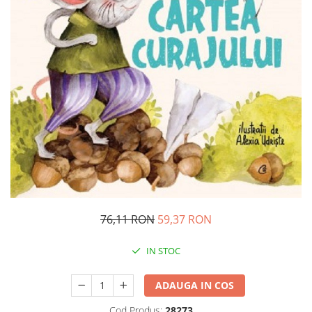
Management si leadership
Pedagogie
Resurse umane
Vanzari si marketing
Carte scolara
Atlase, dictionare si enciclopedii
Carte prescolara
Carte scolara
Dictionare de limba romana
Ghiduri de conversatie
Invatamant gimnazial
Invatamant primar
76,11 RON
59,37 RON
Invatarea limbilor straine
Liceu
IN STOC
Povesti si povestiri
Carti in limba engleza
ADAUGA IN COS
Carti pentru copii
Cod Produs:
28273