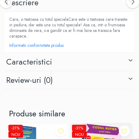
Descriere
Fitness si frumusete
Diverse
Cara, o testoasa cu totul specialaCara este o testoasa care traieste
Diverse
in padure, dar este una cu totul speciala! Asa ca, intr-o frumoasa
dimineata de vara, s-a gandit ca ar fi mai bine sa traiasca fara
Feng Shui
carapace...
Medicina alternativa
Informatii conformitate produs
Sa nu razi :((
Drept
Caracteristici
Legislatie
Fictiune
Review-uri
(0)
Actiune si Aventura
Actiune,aventura
Clasici
Crime, Thriller, Mistery
Produse similare
Fantasy
Istorica
-31%
-31%
Literatura de divertisment
NOU
NOU
Literatura romana