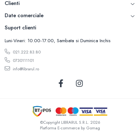
Carti de bucate
Clienti
Conservarea si pastrarea alimentelor
Date comerciale
Ghiduri de calatorie, harti
Ghiduri de calatorie
Suport clienti
Hobby, timp liber
Luni-Vineri: 10.00-17.00, Sambata si Duminica Inchis
Animale de companie
021.222.83.80
Carti de colorat pentru adulti
0730111101
Casa, gradina
Hobby
info@librarul.ro
Sport
Invatamant superior
Cursuri universitare
Istorie
Al Doilea Razboi Mondial
Biografii, memorii si jurnale
©Copyright LIBRARUL S.R.L. 2026
Platforma E-commerce by Gomag
Istoria comunismului
Istoria romanilor