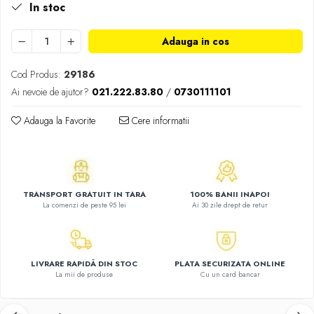
In stoc
Atlase, dictionare si enciclopedii
Benzi desenate
Adauga in cos
Carte prescolara
Carti de colorat
Cod Produs:
29186
Carti pentru copii
Ai nevoie de ajutor?
021.222.83.80
/
0730111101
Grafice
Literatura si fictiune
Adauga la Favorite
Cere informatii
Povesti pentru copii
Povesti si povestiri
Dictionare si enciclopedii
Atlase
TRANSPORT GRATUIT IN TARA
100% BANII INAPOI
La comenzi de peste 95 lei
Ai 30 zile drept de retur
Atlase, dictionare si enciclopedii
Dictionare de limba romana
Dictionare tematice
LIVRARE RAPIDĂ DIN STOC
PLATA SECURIZATA ONLINE
Enciclopedii
La mii de produse
Cu un card bancar
Diete si fitness
Diete si alimentatie sanatoasa