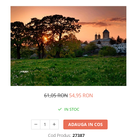
Management si leadership
Pedagogie
Resurse umane
Vanzari si marketing
Carte scolara
Atlase, dictionare si enciclopedii
Carte prescolara
Carte scolara
Dictionare de limba romana
Ghiduri de conversatie
Invatamant gimnazial
Invatamant primar
61,05 RON
54,95 RON
Invatarea limbilor straine
Liceu
IN STOC
Povesti si povestiri
ADAUGA IN COS
Carti in limba engleza
Carti pentru copii
Cod Produs:
27387