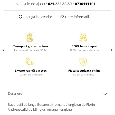
Ai nevoie de ajutor?
021.222.83.80
/
0730111101
Activitati si jocuri pentru copii
Atlase, dictionare si enciclopedii
Adauga la Favorite
Cere informatii
Benzi desenate
Carte prescolara
Carti de colorat
Carti pentru copii
Grafice
Transport gratuit in tara
100% banii inapoi
La comenzi de peste 95 lei
Ai 30 zile drept de retur
Literatura si fictiune
Povesti pentru copii
Povesti si povestiri
Livrare rapidă din stoc
Plata securizata online
Dictionare si enciclopedii
La mii de produse
Cu un card bancar
Atlase
Atlase, dictionare si enciclopedii
Descriere
Dictionare de limba romana
Dictionare tematice
Bucurestii de langa Bucuresti (romana / engleza) de Florin
Enciclopedii
AndreescuEditie bilingva romana - engleza
Diete si fitness