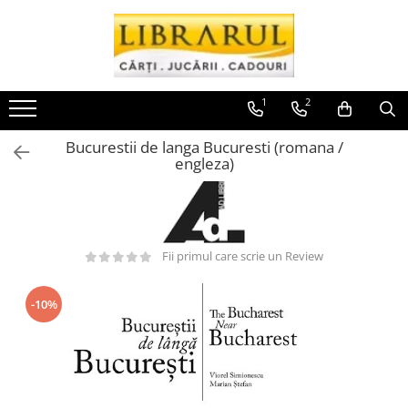
Toate Produsele
CARTI
1
2
Arta, arhitectura si fotografie
Bucurestii de langa Bucuresti (romana /
Arhitectura
engleza)
Fotografie
Istoria artei
Pictura si desen
Biografii si memorii
Fii primul care scrie un Review
Biografii
Memorii si jurnale
-10%
Teorie si critica literara
Business, economie, finante
Economie
Finante si investitii