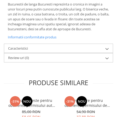
Bucurestii de langa Bucuresti reprezinta o cronica in imagini a
Diete si alimentatie sanatoasa
unor locuri prea putin cunoscute publicului larg. O biserica veche,
Fitness si frumusete
un zid in ruina, o casa batrana, o troita, un colt de padure, o balta,
un apus de soare sau o livada in floare: din toate acestea se
Diverse
incheaga imaginea unui spatiu special, ignorat adesea de
Diverse
bucuresteni, desi se afla atat de aproape de Bucuresti.
Feng Shui
Informatii conformitate produs
Medicina alternativa
Caracteristici
Sa nu razi :((
Drept
Review-uri
(0)
Legislatie
Fictiune
Actiune si Aventura
PRODUSE SIMILARE
Actiune,aventura
Clasici
Crime, Thriller, Mistery
Intrebari si teste pentru
Chestionare pentru
-31%
NOU
-31%
NOU
obtinerea permisului auto
obtinerea permisului de
Fantasy
categoria B - editia 2026
conducere auto - Categoria
85,00 RON
54,90 RON
Istorica
B - 2026
58,65 RON
37,88 RON