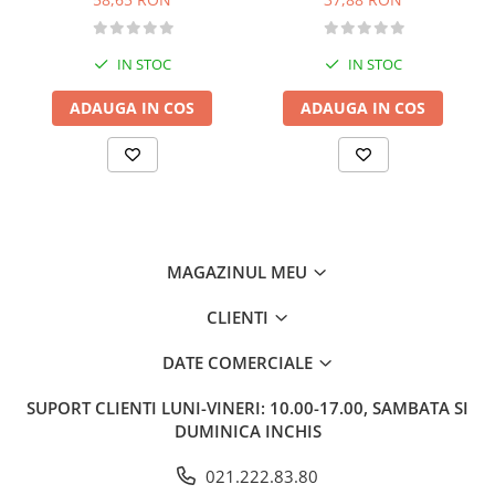
Literatura de divertisment
Literatura romana
IN STOC
IN STOC
Memorii si jurnale
Moderna, contemporana
ADAUGA IN COS
ADAUGA IN COS
Poezie, teatru
Publicistica, eseu
Romance
Science Fiction
Young adult
Filologie, Filosofie
MAGAZINUL MEU
Filologie
CLIENTI
Filosofie
Filosofie, Stiinte
DATE COMERCIALE
Gastronomie
SUPORT CLIENTI
LUNI-VINERI: 10.00-17.00, SAMBATA SI
Alimentatie vegetariana
DUMINICA INCHIS
Arte si tehnici culinare
021.222.83.80
Bauturi si cocktailuri