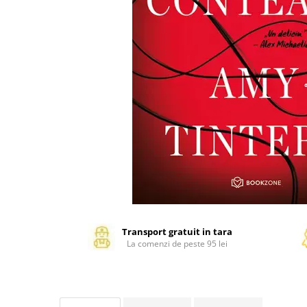
Management si leadership
Pedagogie
Resurse umane
Vanzari si marketing
Carte scolara
Atlase, dictionare si enciclopedii
Carte prescolara
Carte scolara
Dictionare de limba romana
Ghiduri de conversatie
Invatamant gimnazial
Invatamant primar
Invatarea limbilor straine
Transport gratuit in tara
Liceu
La comenzi de peste 95 lei
Povesti si povestiri
Carti in limba engleza
Carti pentru copii