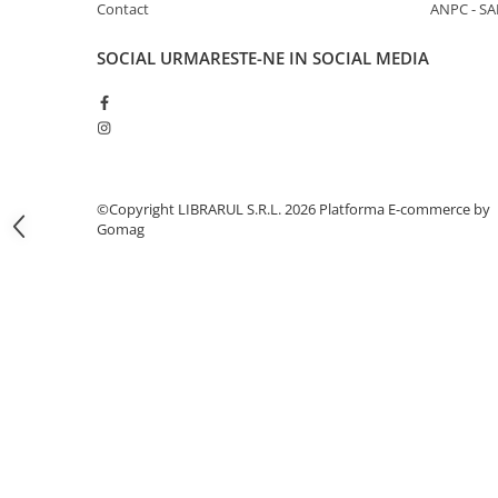
Literatura de divertisment
Contact
ANPC - SA
Literatura romana
SOCIAL
URMARESTE-NE IN SOCIAL MEDIA
Memorii si jurnale
Moderna, contemporana
Poezie, teatru
Publicistica, eseu
Romance
©Copyright LIBRARUL S.R.L. 2026
Platforma E-commerce by
Science Fiction
Gomag
Young adult
Filologie, Filosofie
Filologie
Filosofie
Filosofie, Stiinte
Gastronomie
Alimentatie vegetariana
Arte si tehnici culinare
Bauturi si cocktailuri