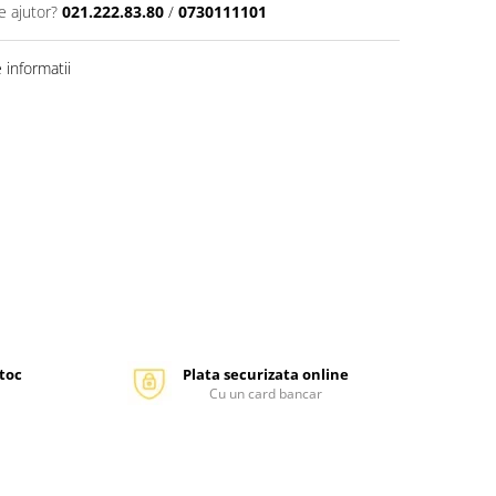
e ajutor?
021.222.83.80
/
0730111101
informatii
stoc
Plata securizata online
Cu un card bancar