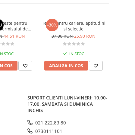
si teste pentru
Teste pentru cariera, aptitudini
Larousse. 
U
-30%
-30%
permisului de
si selectie
o. Categoriile C,
ON
44,51 RON
37,00 RON
25,90 RON
37,00
, DE 2026
IN STOC
IN STOC
N COS
ADAUGA IN COS
ADAUG
SUPORT CLIENTI
LUNI-VINERI: 10.00-
17.00, SAMBATA SI DUMINICA
INCHIS
021.222.83.80
0730111101