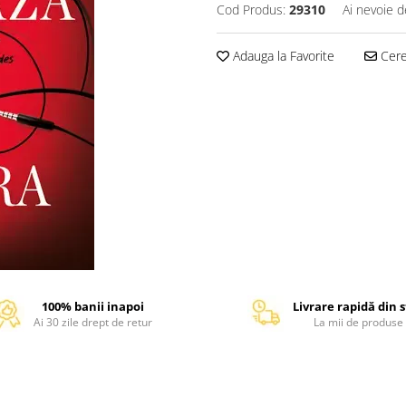
Cod Produs:
29310
Ai nevoie d
Adauga la Favorite
Cere 
100% banii inapoi
Livrare rapidă din 
Ai 30 zile drept de retur
La mii de produse