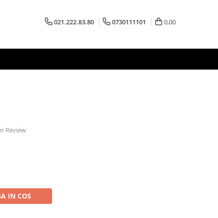
021.222.83.80
0730111101
0,00
 un Review
A IN COS