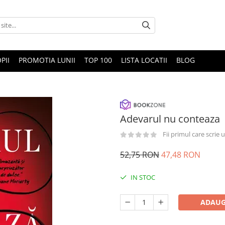
PII
PROMOTIA LUNII
TOP 100
LISTA LOCATII
BLOG
Adevarul nu conteaza
Fii primul care scrie
52,75 RON
47,48 RON
IN STOC
ADAUG