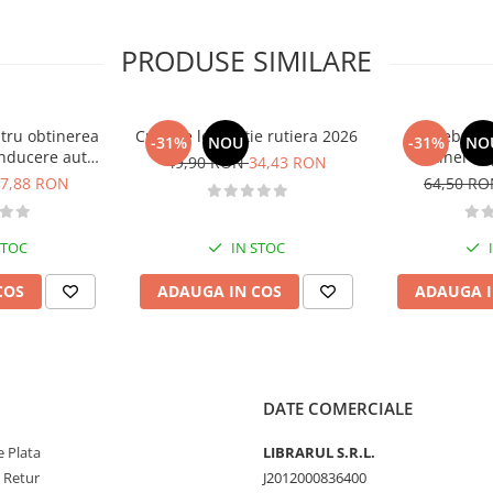
PRODUSE SIMILARE
tru obtinerea
Curs de legislatie rutiera 2026
Intrebari 
-31%
NOU
-31%
NO
nducere auto -
obtinerea 
49,90 RON
34,43 RON
B - 2026
conducere aut
7,88 RON
64,50 R
CE + D
STOC
IN STOC
COS
ADAUGA IN COS
ADAUGA I
DATE COMERCIALE
 Plata
LIBRARUL S.R.L.
e Retur
J2012000836400