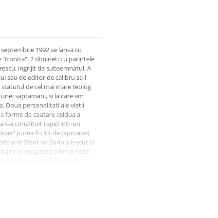
0 septembrie 1992 se lansa cu
 "iconica": 7 dimineti cu parintele
escu, ingrijit de subsemnatul. A
lui sau de editor de calibru sa-l
 statutul de cel mai mare teolog
a unei saptamani, si la care am
. Doua personalitati ale vietii
oua forme de cautare asidua a
a s-a constituit rapid intr-un
oae" putea fi citit de (aproape)
declarat Sfant iar Sorin a trecut si
ituire livresca este cel mai nobil
iti acum de nadejdea invierii.
modul delicat in care a dat curs
zvan Bucuroiu, Septembrie 2025