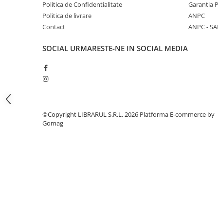
Literatura de divertisment
Politica de Confidentialitate
Garantia 
Politica de livrare
ANPC
Literatura romana
Contact
ANPC - SA
Memorii si jurnale
Moderna, contemporana
SOCIAL
URMARESTE-NE IN SOCIAL MEDIA
Poezie, teatru
Publicistica, eseu
Romance
Science Fiction
Young adult
©Copyright LIBRARUL S.R.L. 2026
Platforma E-commerce by
Filologie, Filosofie
Gomag
Filologie
Filosofie
Filosofie, Stiinte
Gastronomie
Alimentatie vegetariana
Arte si tehnici culinare
Bauturi si cocktailuri