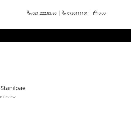
021.222.83.80
0730111101
0,00
 Staniloae
 un Review