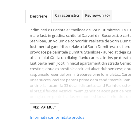
Activitati si jocuri pentru copii
Atlase, dictionare si enciclopedii
Caracteristici
Review-uri
(0)
Descriere
Benzi desenate
Carte prescolara
7 dimineti cu Parintele Staniloae de Sorin DumitrescuLa 1
mare fast, in gradina schitului Darvari din Bucuresti, o carte
Carti de colorat
Staniloae, un volum de convorbiri realizate de Sorin Dumitr
Carti pentru copii
fost meritul gandirii ecleziale a lui Sorin Dumitrescu si fleru
Grafice
provoace pe parintele Dumitru Staniloae - aureolat deja cu
al secolului XX - la un dialog-fluviu care s-a intins pe durat
Literatura si fictiune
luat parte nemijlocit in micul apartament din strada Cernica
Povesti pentru copii
crestine, doua expresii ale aceluiasi aluat duhovnicesc, d
raspunsului esential prin intrebarea bine formulata... Carte
Povesti si povestiri
urias succes, caci era pentru prima oara cand "marele Stanil
Dictionare si enciclopedii
oricine. Iar acum, la 33 de ani distanta, cand Parintele este 
el pragul fericitei vesnicii, m-am gandit ca acest gest de rest
Atlase
omagiu care poate fi adus memoriei si lucrarii celor doi, un
Atlase, dictionare si enciclopedii
Multumiri se cuvine sa aduc Anastasiei Dumitrescu pentru 
Dictionare de limba romana
acestui demers editorial si duhovnicesc, deopotriva. - Ra
VEZI MAI MULT
Dictionare tematice
Informatii conformitate produs
Enciclopedii
Diete si fitness