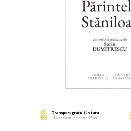
Management si leadership
Pedagogie
Resurse umane
Vanzari si marketing
Carte scolara
Atlase, dictionare si enciclopedii
Carte prescolara
Carte scolara
Dictionare de limba romana
Ghiduri de conversatie
Invatamant gimnazial
Invatamant primar
Invatarea limbilor straine
Liceu
Povesti si povestiri
Transport gratuit in tara
La comenzi de peste 95 lei
Carti in limba engleza
Carti pentru copii