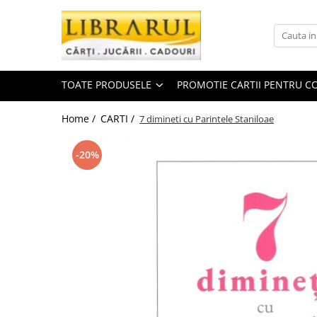
Toate Produsele
CARTI
TOATE PRODUSELE
PROMOTIE CARTII PENTRU CO
Arta, arhitectura si fotografie
Arhitectura
Home /
CARTI /
7 dimineti cu Parintele Staniloae
Fotografie
Istoria artei
-20%
Pictura si desen
Biografii si memorii
Biografii
Memorii si jurnale
Teorie si critica literara
Business, economie, finante
Economie
Finante si investitii