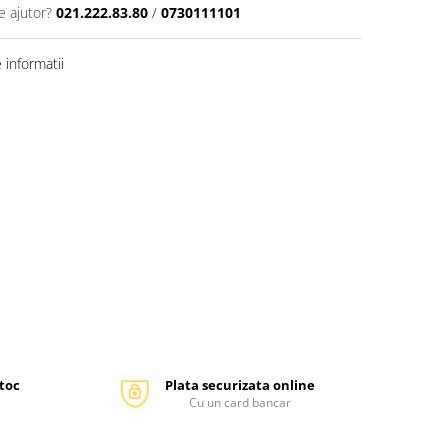
e ajutor?
021.222.83.80
/
0730111101
informatii
stoc
Plata securizata online
Cu un card bancar