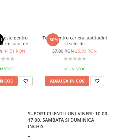
si teste pentru
Teste pentru cariera, aptitudini
Larousse. 
U
-30%
-30%
permisului de
si selectie
o. Categoriile C,
ON
44,51 RON
37,00 RON
25,90 RON
37,00
, DE 2026
IN STOC
IN STOC
N COS
ADAUGA IN COS
ADAUG
SUPORT CLIENTI
LUNI-VINERI: 10.00-
17.00, SAMBATA SI DUMINICA
INCHIS