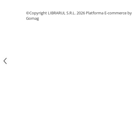
Literatura de divertisment
Literatura romana
©Copyright LIBRARUL S.R.L. 2026
Platforma E-commerce by
Memorii si jurnale
Gomag
Moderna, contemporana
Poezie, teatru
Publicistica, eseu
Romance
Science Fiction
Young adult
Filologie, Filosofie
Filologie
Filosofie
Filosofie, Stiinte
Gastronomie
Alimentatie vegetariana
Arte si tehnici culinare
Bauturi si cocktailuri