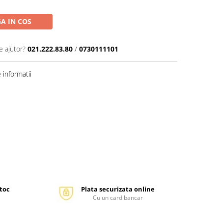
A IN COS
e ajutor?
021.222.83.80
/
0730111101
informatii
stoc
Plata securizata online
Cu un card bancar