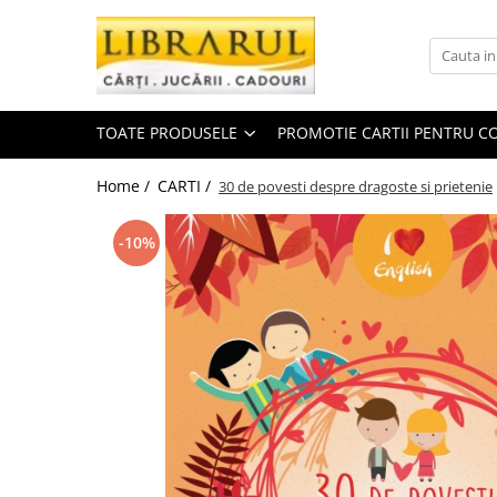
Toate Produsele
CARTI
TOATE PRODUSELE
PROMOTIE CARTII PENTRU CO
Arta, arhitectura si fotografie
Arhitectura
Home /
CARTI /
30 de povesti despre dragoste si prietenie
Fotografie
Istoria artei
-10%
Pictura si desen
Biografii si memorii
Biografii
Memorii si jurnale
Teorie si critica literara
Business, economie, finante
Economie
Finante si investitii