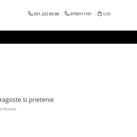
021.222.83.80
0730111101
0,00
ragoste si prietenie
 un Review