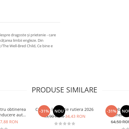
spre dragoste și prietenie - care
nvățarea limbii engleze. Din
t/The Well-Bred Child, Ce bine e
PRODUSE SIMILARE
tru obtinerea
Curs de legislatie rutiera 2026
Intrebari 
-31%
NOU
-31%
NO
nducere auto -
obtinerea 
49,90 RON
34,43 RON
B - 2026
conducere aut
7,88 RON
64,50 R
CE + D