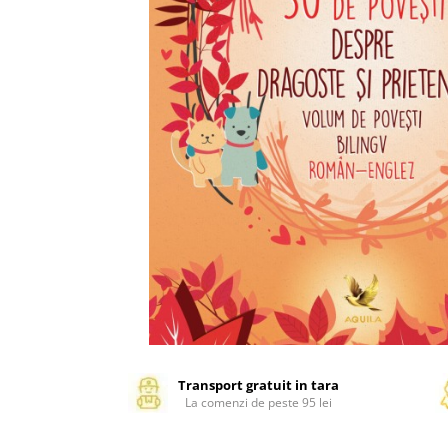
Management si leadership
Pedagogie
Resurse umane
Vanzari si marketing
Carte scolara
Atlase, dictionare si enciclopedii
Carte prescolara
Carte scolara
Dictionare de limba romana
Ghiduri de conversatie
Invatamant gimnazial
Invatamant primar
Invatarea limbilor straine
Liceu
Povesti si povestiri
Transport gratuit in tara
La comenzi de peste 95 lei
Carti in limba engleza
Carti pentru copii