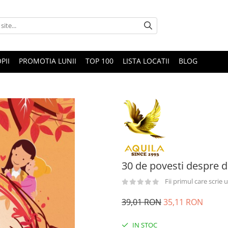
PII
PROMOTIA LUNII
TOP 100
LISTA LOCATII
BLOG
30 de povesti despre d
Fii primul care scrie
39,01 RON
35,11 RON
IN STOC