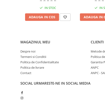
Diete si alimentatie sanatoasa
IN STOC
IN 
Fitness si frumusete
ADAUGA IN COS
ADAUGA IN 
Diverse
Diverse
Feng Shui
Medicina alternativa
MAGAZINUL MEU
CLIENTI
Sa nu razi :((
Drept
Despre noi
Metode de
Termeni si Conditii
Politica d
Legislatie
Politica de Confidentialitate
Garantia 
Fictiune
Politica de livrare
ANPC
Actiune si Aventura
Contact
ANPC - SA
Actiune,aventura
Clasici
SOCIAL
URMARESTE-NE IN SOCIAL MEDIA
Crime, Thriller, Mistery
Fantasy
Istorica