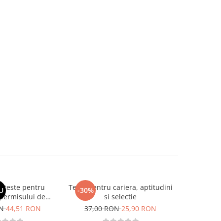
si teste pentru
Teste pentru cariera, aptitudini
Larousse. 
U
-30%
-30%
permisului de
si selectie
o. Categoriile C,
ON
44,51 RON
37,00 RON
25,90 RON
37,00
, DE 2026