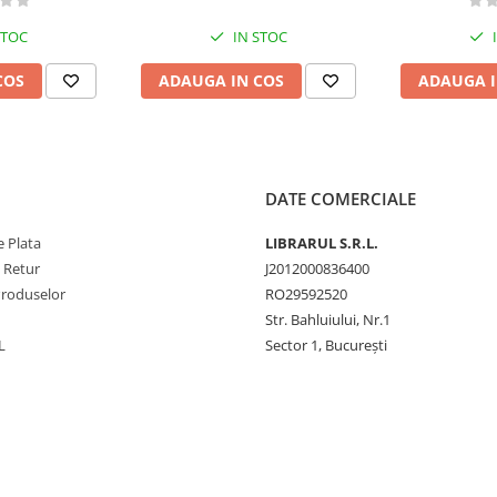
STOC
IN STOC
COS
ADAUGA IN COS
ADAUGA I
DATE COMERCIALE
 Plata
LIBRARUL S.R.L.
e Retur
J2012000836400
Produselor
RO29592520
Str. Bahluiului, Nr.1
L
Sector 1, București