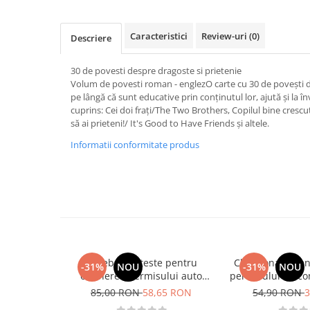
Activitati si jocuri pentru copii
Atlase, dictionare si enciclopedii
Caracteristici
Review-uri
(0)
Descriere
Benzi desenate
Carte prescolara
30 de povesti despre dragoste si prietenie
Volum de povesti roman - englezO carte cu 30 de povești de
Carti de colorat
pe lângă că sunt educative prin conținutul lor, ajută și la î
Carti pentru copii
cuprins: Cei doi frați/The Two Brothers, Copilul bine crescu
Grafice
să ai prieteni!/ It's Good to Have Friends și altele.
Literatura si fictiune
Informatii conformitate produs
Povesti pentru copii
Povesti si povestiri
Dictionare si enciclopedii
Atlase
Atlase, dictionare si enciclopedii
Dictionare de limba romana
Intrebari si teste pentru
Chestionare pen
-31%
NOU
-31%
NOU
Dictionare tematice
obtinerea permisului auto
permisului de co
Enciclopedii
categoria B - editia 2026
Categoria 
85,00 RON
58,65 RON
54,90 RON
3
Diete si fitness