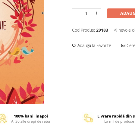
ADAUG
Cod Produs:
29183
Ai nevoie d
Adauga la Favorite
Cere 
100% banii inapoi
Livrare rapidă din 
Ai 30 zile drept de retur
La mii de produse