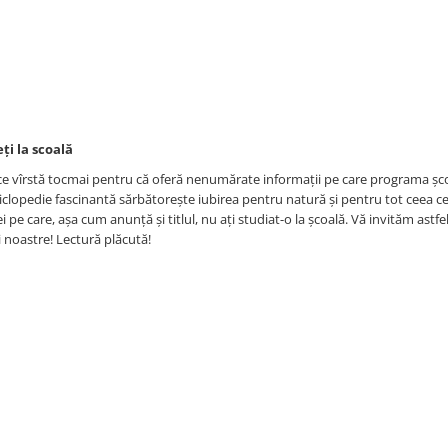
ți la scoală
ice vîrstă tocmai pentru că oferă nenumărate informații pe care programa șco
iclopedie fascinantă sărbătorește iubirea pentru natură și pentru tot ceea ce
 pe care, așa cum anunță și titlul, nu ați studiat-o la școală. Vă invităm astfe
 noastre! Lectură plăcută!