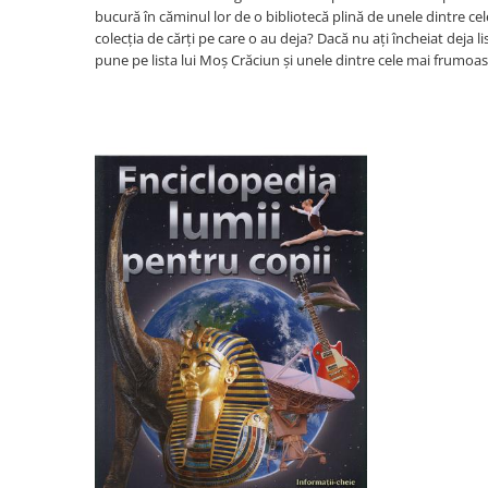
bucură în căminul lor de o bibliotecă plină de unele dintre c
Activitati si jocuri pentru copii
colecția de cărți pe care o au deja? Dacă nu ați încheiat deja
Atlase, dictionare si enciclopedii
pune pe lista lui Moș Crăciun și unele dintre cele mai frumoase 
Benzi desenate
Carte prescolara
Carti de colorat
Carti pentru copii
Grafice
Literatura si fictiune
Povesti pentru copii
Povesti si povestiri
Dictionare si enciclopedii
Atlase
Atlase, dictionare si enciclopedii
Dictionare de limba romana
Dictionare tematice
Enciclopedii
Diete si fitness