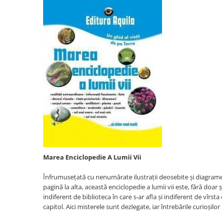
Istoria comunismului
Istoria romanilor
Istorie
Istorie antica, medievala si
moderna
Istorie contemporana universala
Istorie sociala si culturala
Mari puteri ale lumii
Primul Razboi Mondial
Servicii secrete
Limbi straine
Dictionare
Marea Enciclopedie A Lumii Vii
Ghiduri de conversatie
Înfrumusețată cu nenumărate ilustrații deosebite și diagrame p
Gramatica
pagină la alta, această enciclopedie a lumii vii este, fără doar
Invatarea limbilor straine
indiferent de biblioteca în care s-ar afla și indiferent de vîrst
Parenting si familie
capitol. Aici misterele sunt dezlegate, iar întrebările curioșil
Dezvoltare personala (familie)