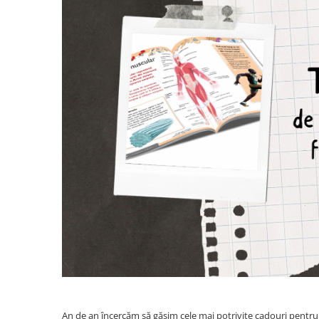
Management si leadership
Pedagogie
Resurse umane
Vanzari si marketing
Carte scolara
Atlase, dictionare si enciclopedii
Carte prescolara
Carte scolara
Dictionare de limba romana
Ghiduri de conversatie
Invatamant gimnazial
Invatamant primar
Invatarea limbilor straine
Liceu
Povesti si povestiri
Carti in limba engleza
Carti pentru copii
An de an încercăm să găsim cele mai potrivite cadouri pentru c