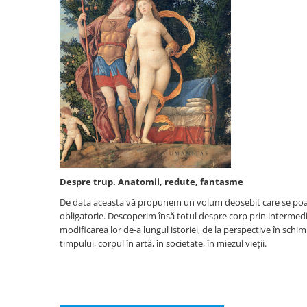
Bucatari celebri
Carti de bucate
Conservarea si pastrarea
alimentelor
Ghiduri de calatorie, harti
Ghiduri de calatorie
Hobby, timp liber
Animale de companie
Carti de colorat pentru adulti
Casa, gradina
Despre trup. Anatomii, redute, fantasme
Hobby
De data aceasta vă propunem un volum deosebit care se poate 
Sport
obligatorie. Descoperim însă totul despre corp prin intermediul
Invatamant superior
modificarea lor de-a lungul istoriei, de la perspective în schi
timpului, corpul în artă, în societate, în miezul vieții.
Cursuri universitare
Istorie
Al Doilea Razboi Mondial
Biografii, memorii si jurnale