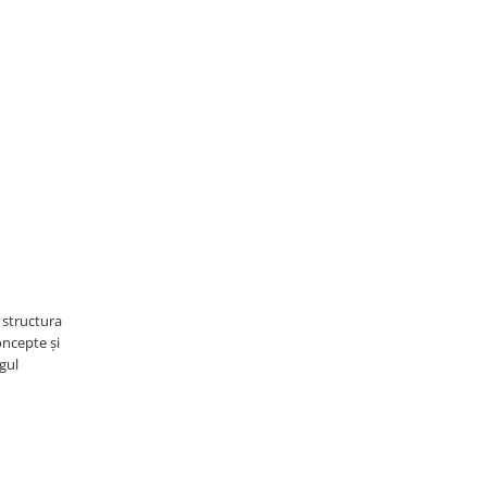
 structura
oncepte și
ngul