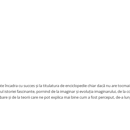
încadra cu succes și la titulatura de enciclopedie chiar dacă nu are tocmai
 istoriei fascinante, pornind de la imaginar și evoluția imaginarului, de la c
mbare și de la teorii care ne pot explica mai bine cum a fost perceput, de-a lu