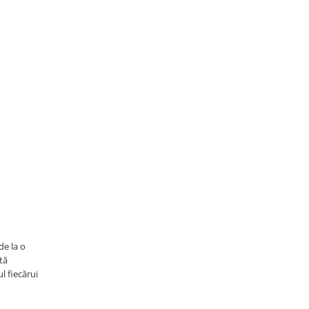
de la o
tă
l fiecărui