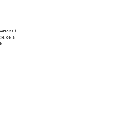
personală.
re, de la
e