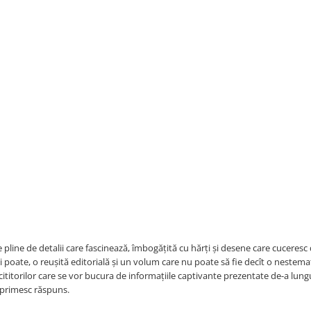
line de detalii care fascinează, îmbogățită cu hărți și desene care cuceresc 
 și poate, o reușită editorială și un volum care nu poate să fie decît o nestema
a cititorilor care se vor bucura de informațiile captivante prezentate de-a lungu
or primesc răspuns.