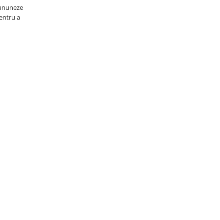
ncununeze
pentru a