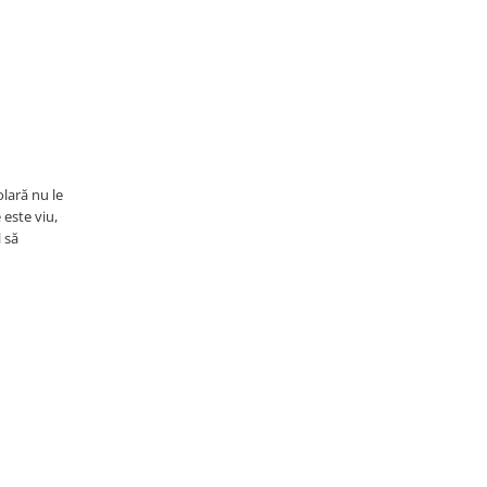
lară nu le
 este viu,
l să