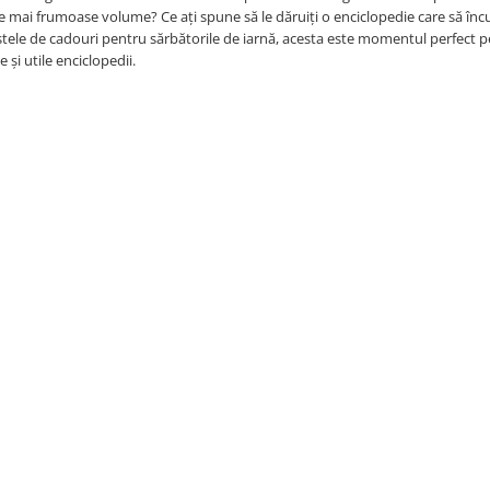
ele mai frumoase volume? Ce ați spune să le dăruiți o enciclopedie care să î
 listele de cadouri pentru sărbătorile de iarnă, acesta este momentul perfect 
și utile enciclopedii.