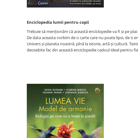
Diete si alimentatie sanatoasa
Fitness si frumusete
Enciclopedia lumii pentru copii
Diverse
Trebuie să menționăm că această enciclopedie va fi și pe placu
Diverse
De data aceasta vorbim de o carte care nu poate lipsi, de o en
Feng Shui
Univers și planeta noastră, pînă la istorie, artă și cultură. Text
Medicina alternativa
deosebite fac din această enciclopedie cadoul ideal pentru fie
Sa nu razi :((
Drept
Legislatie
Fictiune
Actiune si Aventura
Actiune,aventura
Clasici
Crime, Thriller, Mistery
Fantasy
Istorica