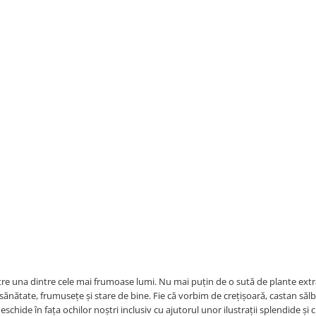
ătre una dintre cele mai frumoase lumi. Nu mai puțin de o sută de plante ext
sănătate, frumusețe și stare de bine. Fie că vorbim de crețișoară, castan sălb
hide în fața ochilor noștri inclusiv cu ajutorul unor ilustrații splendide și 