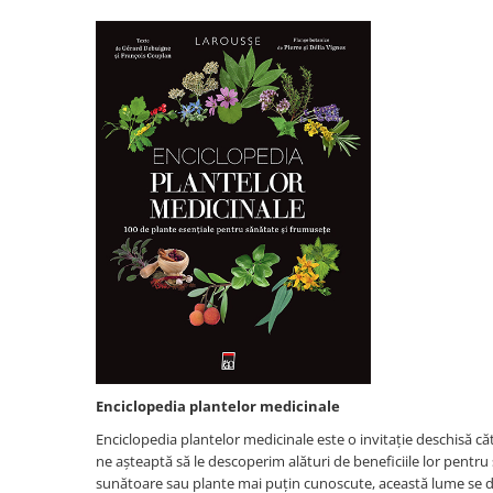
Mama si copilul
Relatii de familie si sanatate
Psihologie, Pedagogie si
Dezvoltare Personala
Dezvoltare personala
Pedagogie
Psihologia copilului si dezvoltarii
Psihologia emotiilor
Psihologie cognitiva si a emotiilor
Psihologie pentru parinti
Psihologie practica
Psihologie si Psihoterapie
Teste de inteligenta
Religie
Enciclopedia plantelor medicinale
Alte religii
Enciclopedia plantelor medicinale este o invitație deschisă c
Alte religii crestine
ne așteaptă să le descoperim alături de beneficiile lor pentru 
Crestin ortodox
sunătoare sau plante mai puțin cunoscute, această lume se desc