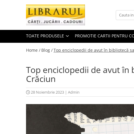
Toate Produsele
CARTI
TOATE PRODUSELE
PROMOTIE CARTII PENTRU CO
Arta, arhitectura si fotografie
Arhitectura
Home /
Blog /
Top enciclopedii de avut în bibliotecă 
Fotografie
Istoria artei
Top enciclopedii de avut în 
Pictura si desen
Crăciun
Biografii si memorii
Biografii
28 Noiembrie 2023
|
Admin
Memorii si jurnale
Teorie si critica literara
Business, economie, finante
Economie
Finante si investitii