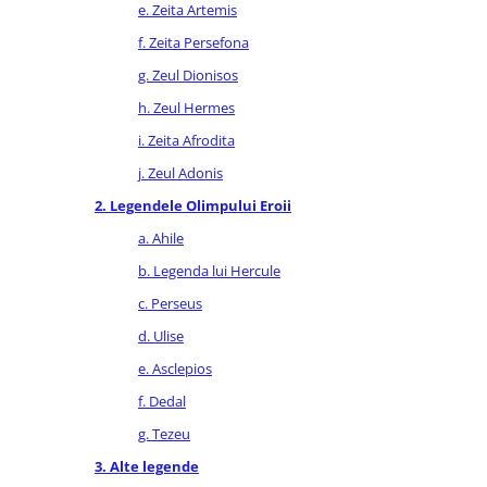
Literatura de divertisment
e. Zeita Artemis
Literatura romana
f. Zeita Persefona
Memorii si jurnale
g. Zeul Dionisos
Moderna, contemporana
h. Zeul Hermes
Poezie, teatru
i. Zeita Afrodita
Publicistica, eseu
j. Zeul Adonis
Romance
2. Legendele Olimpului Eroii
Science Fiction
Young adult
a. Ahile
Filologie, Filosofie
b. Legenda lui Hercule
Filologie
c. Perseus
Filosofie
d. Ulise
Filosofie, Stiinte
e. Asclepios
Gastronomie
f. Dedal
Alimentatie vegetariana
g. Tezeu
Arte si tehnici culinare
3. Alte legende
Bauturi si cocktailuri