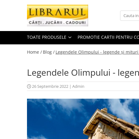
Toate Produsele
CARTI
TOATE PRODUSELE
PROMOTIE CARTII PENTRU CO
Arta, arhitectura si fotografie
Arhitectura
Home /
Blog /
Legendele Olimpului - legende și mituri
Fotografie
Istoria artei
Legendele Olimpului - legen
Pictura si desen
Biografii si memorii
26 Septembrie 2022
|
Admin
Biografii
Memorii si jurnale
Teorie si critica literara
Business, economie, finante
Economie
Finante si investitii