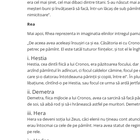
era cel mai
șiret, cel mai dibaci dintre titani. S-au născut mai ap
Istoria comunismului
meșteri buni și învățaseră să facă, într-un lăcaș de sub pămînt:
Istoria romanilor
nimicitoare”.
Istorie
Rea
Istorie antica, medievala si
Mai apoi, Rhea reprezenta in imaginatia elinilor intregul pa
moderna
„De aceea avea aceleași însușiri ca și ea. Căsătoria ei cu Cr
Istorie contemporana universala
petrec pe pămînt. El este tatăl tuturor ființelor, și tot el le î
Istorie sociala si culturala
i. Hestia
Mari puteri ale lumii
Hestia, cea dintîi fiică a lui Cronos, era păzitoarea focului, dar
Primul Razboi Mondial
arzînd pămîntul în adîncuri, ci focul caldelor cămine, focul pe 
care și-o datorau întotdeauna părinții și copiii, între ei”. În p
Servicii secrete
libațiune, cîntînd-o pe Hestia, sau focul ce urma să ardă jertfa
Limbi straine
ii. Demetra
Dictionare
Demetra, fiica mijlocie a lui Cronos, avea ca sarcină să facă păm
Ghiduri de conversatie
de soi, să aibă rod și să-i hrănească astfel pe muritori. Demetra
Gramatica
iii. Hera
Hera va deveni soția lui Zeus, căci elenii nu țineau cont atunci
Invatarea limbilor straine
erau întocmai ca cele de pe pămînt. Hera avea statut de regină
Parenting si familie
pe rele.
Dezvoltare personala (familie)