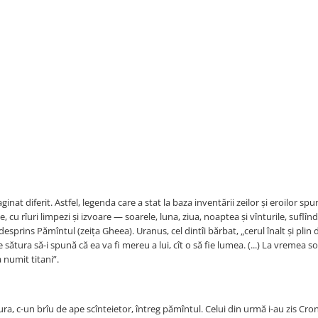
inat diferit. Astfel, legenda care a stat la baza inventării zeilor și eroilor spu
, cu rîuri limpezi și izvoare — soarele, luna, ziua, noaptea și vînturile, suflînd
esprins Pămîntul (zeița Gheea). Uranus, cel dintîi bărbat, „cerul înalt și plin d
 sătura să-i spună că ea va fi mereu a lui, cît o să fie lumea. (...) La vremea so
a numit titani”.
ura, c-un brîu de ape scînteietor, întreg pămîntul. Celui din urmă i-au zis Crono