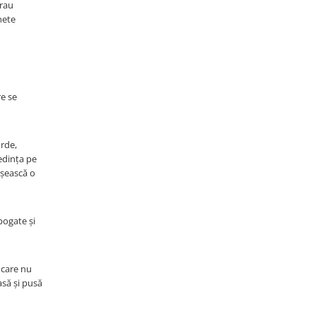
erau
nete
re se
urde,
redința pe
îrșească o
 bogate și
i care nu
asă și pusă