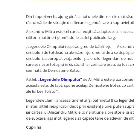
Activitati si jocuri pentru copii
Atlase, dictionare si enciclopedii
Din timpuri vechi, ajung pînă la noi unele dintre cele mai răsun
Benzi desenate
răsturnările de situație din fiecare legendă care a supraviețuit
Carte prescolara
Alexandru Mitru este cel care a reușit să adapteze, cu succes
Carti de colorat
cititorii mai tineri și redîndu-le astfel publicului larg.
Carti pentru copii
„Legendele Olimpului respirau greu de bătrînețe — Alexandru Mitr
simboluri de totdeauna ale năzuinței omului de a se depăși pe 
Grafice
simboluri, a apropiat viața zeilor și a eroilor legendari, de noi
Literatura si fictiune
care se naste totuși și în ei, căci chiar zeii, care erau, au fos
Povesti pentru copii
semnată de Demostene Botez.
Povesti si povestiri
Astfel,
„Legendele Olimpului"
de Al. Mitru este și azi consi
Dictionare si enciclopedii
aceasta este, de fapt, spune același Demostene Botez, „o carte 
ale lui Lev Tolstoi”.
Atlase
Legendele „familiarizează tineretul (și bătrînetul !) cu legendele
Atlase, dictionare si enciclopedii
mister, altfel inexplicabil decît prin existența unei puteri sup
Dictionare de limba romana
iar cartea lui Alexandru Mitru e „o narațiune a preistoriei și ist
Dictionare tematice
de evocare,
așa încît legenda să capete tărie de adevăr, de înt
Enciclopedii
Cuprins
Diete si fitness