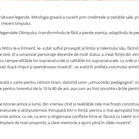
ătoare legende. Mitologia greacă a cucerit prin credințele și zeitățile sale, pr
 trecerii timpului.
, legendele Olimpului, transformîndu-le fără a pierde esența, adaptîndu-le pe
u le-a întinerit, le- a dat suflul proaspăt al limbii și talentului său, făcînd
sine. El a umanizat personaje devenite de mult statui, a creat ființe din sim
, cu temperalitățile lor supranaturale și calitățile lor supranaturale, cu urile ș
t creați după chipul și asemănarea noastră”, se arată în prefața volumului aminti
derată o carte pentru cititorii tineri, datorită unor „virtuozități pedagogice”, 
pentru tineretul de la 10 la 80 de ani, așa cum au fost socotite cărțile pentr
 istoriei antice a lumii, din vremea cînd și realitățile cele mai firești constitu
ranaturale și atotputernice, întrupată într-o ființă, pentru o mai apropiată înț
oriei antice, cu zei, cu eroi și sîngeroase conflicte între ei, făcută cu talent și
împlare de mari proporții, a cărei memorie a ajuns pînă în zilele noastre”.