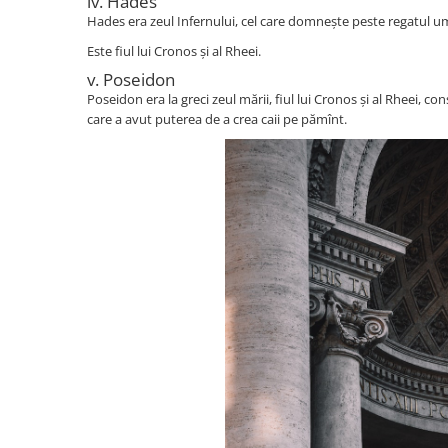
iv. Hades
Mama si copilul
Hades era zeul Infernului, cel care domnește peste regatul 
Relatii de familie si sanatate
Este fiul lui Cronos și al Rheei.
Psihologie, Pedagogie si
v. Poseidon
Dezvoltare Personala
Poseidon era la greci zeul mării, fiul lui Cronos și al Rheei, con
care a avut puterea de a crea caii pe pămînt.
Dezvoltare personala
Pedagogie
Psihologia copilului si dezvoltarii
Psihologia emotiilor
Psihologie cognitiva si a emotiilor
Psihologie pentru parinti
Psihologie practica
Psihologie si Psihoterapie
Teste de inteligenta
Religie
Alte religii
Alte religii crestine
Crestin ortodox