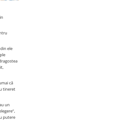
in
ntru
 din ele
ple
i dragostea
t,
numai că
u tineret
iau un
elegere”,
 cu putere