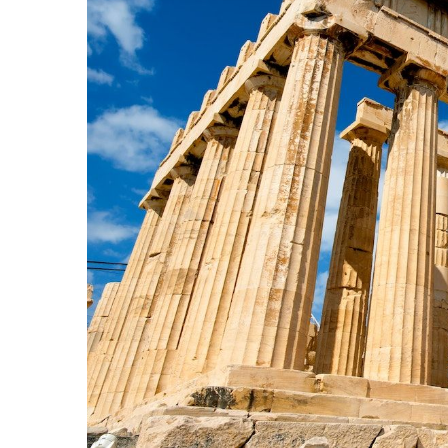
Management si leadership
Pedagogie
Resurse umane
Vanzari si marketing
Carte scolara
Atlase, dictionare si enciclopedii
Carte prescolara
Carte scolara
Dictionare de limba romana
Ghiduri de conversatie
Invatamant gimnazial
Invatamant primar
Invatarea limbilor straine
Liceu
Povesti si povestiri
Carti in limba engleza
Carti pentru copii