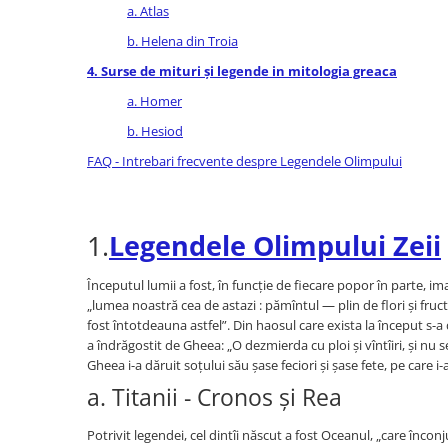
a. Atlas
Bucatari celebri
Carti de bucate
b. Helena din Troia
Conservarea si pastrarea
4. Surse de mituri și legende in mitologia greaca
alimentelor
a. Homer
Ghiduri de calatorie, harti
b. Hesiod
Ghiduri de calatorie
FAQ - Intrebari frecvente despre Legendele Olimpului
Hobby, timp liber
Animale de companie
Carti de colorat pentru adulti
1.
Legendele Olimpului Zeii
Casa, gradina
Hobby
Începutul lumii a fost, în funcție de fiecare popor în parte, imag
Sport
„lumea noastră cea de astazi : pămîntul — plin de flori și fructe
fost întotdeauna astfel”. Din haosul care exista la început s-a d
Invatamant superior
a îndrăgostit de Gheea: „O dezmierda cu ploi și vîntîiri, și nu se
Cursuri universitare
Gheea i-a dăruit soțului său șase feciori și șase fete, pe care i-
Istorie
a. Titanii - Cronos și Rea
Al Doilea Razboi Mondial
Potrivit legendei, cel dintîi născut a fost Oceanul, „care înconj
Biografii, memorii si jurnale