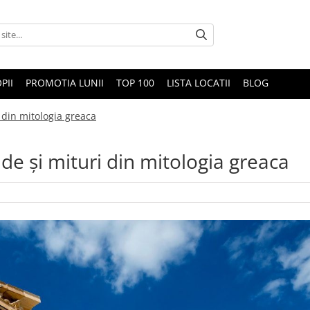
PII
PROMOTIA LUNII
TOP 100
LISTA LOCATII
BLOG
 din mitologia greaca
de și mituri din mitologia greaca