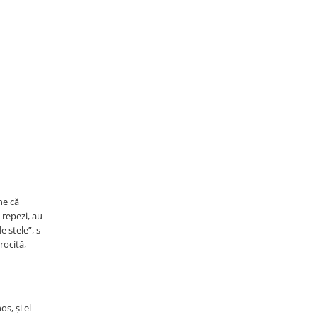
ne că
 repezi, au
e stele”, s-
rocită,
s, și el