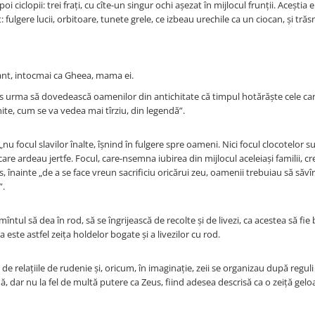
oi ciclopii: trei frați, cu cîte-un singur ochi așezat în mijlocul frunții. Aceștia 
 fulgere lucii, orbitoare, tunete grele, ce izbeau urechile ca un ciocan, și trăs
mant, intocmai ca Gheea, mama ei.
onos urma să dovedească oamenilor din antichitate că timpul hotărăște cele ca
nghite, cum se va vedea mai tîrziu, din legendă”.
 „nu focul slavilor înalte, îșnind în fulgere spre oameni. Nici focul clocotelor s
care ardeau jertfe. Focul, care-nsemna iubirea din mijlocul aceleiași familii, c
lus, înainte „de a se face vreun sacrificiu oricărui zeu, oamenii trebuiau să săv
”.
întul să dea în rod, să se îngrijească de recolte și de livezi, ca acestea să fie
 este astfel zeița holdelor bogate și a livezilor cu rod.
 de relațiile de rudenie și, oricum, în imaginație, zeii se organizau după regul
, dar nu la fel de multă putere ca Zeus, fiind adesea descrisă ca o zeiță gelo