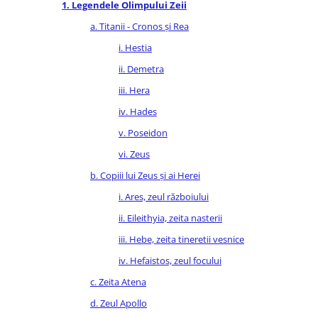
1. Legendele Olimpului Zeii
Diete si alimentatie sanatoasa
a. Titanii - Cronos și Rea
Fitness si frumusete
i. Hestia
Diverse
ii. Demetra
Diverse
iii. Hera
Feng Shui
iv. Hades
Medicina alternativa
Sa nu razi :((
v. Poseidon
Drept
vi. Zeus
Legislatie
b. Copiii lui Zeus și ai Herei
Fictiune
i. Ares, zeul războiului
Actiune si Aventura
ii. Eileithyia, zeita nasterii
Actiune,aventura
iii. Hebe, zeita tineretii vesnice
Clasici
iv. Hefaistos, zeul focului
Crime, Thriller, Mistery
c. Zeita Atena
Fantasy
d. Zeul Apollo
Istorica