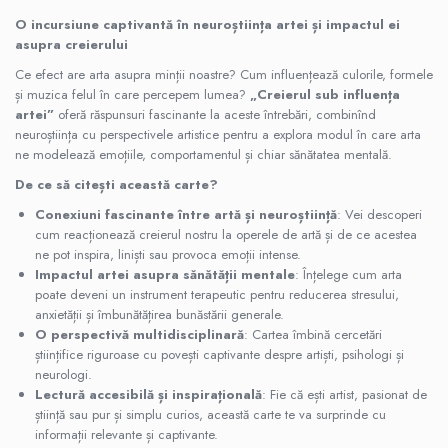
O incursiune captivantă în neuroștiința artei și impactul ei
asupra creierului
Ce efect are arta asupra minții noastre? Cum influențează culorile, formele
și muzica felul în care percepem lumea?
„Creierul sub influența
artei”
oferă răspunsuri fascinante la aceste întrebări, combinînd
neuroștiința cu perspectivele artistice pentru a explora modul în care arta
ne modelează emoțiile, comportamentul și chiar sănătatea mentală.
De ce să citești această carte?
Conexiuni fascinante între artă și neuroștiință
: Vei descoperi
cum reacționează creierul nostru la operele de artă și de ce acestea
ne pot inspira, liniști sau provoca emoții intense.
Impactul artei asupra sănătății mentale
: Înțelege cum arta
poate deveni un instrument terapeutic pentru reducerea stresului,
anxietății și îmbunătățirea bunăstării generale.
O perspectivă multidisciplinară
: Cartea îmbină cercetări
științifice riguroase cu povești captivante despre artiști, psihologi și
neurologi.
Lectură accesibilă și inspirațională
: Fie că ești artist, pasionat de
știință sau pur și simplu curios, această carte te va surprinde cu
informații relevante și captivante.