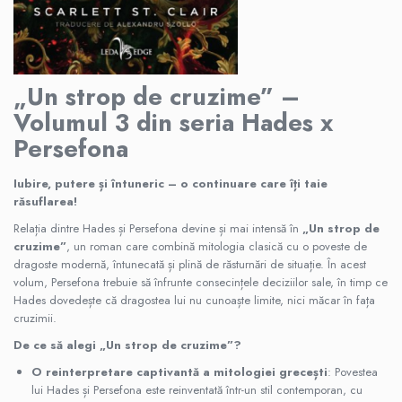
„Un strop de cruzime” –
Volumul 3 din seria Hades x
Persefona
Iubire, putere și întuneric – o continuare care îți taie
răsuflarea!
Relația dintre Hades și Persefona devine și mai intensă în
„Un strop de
cruzime”
, un roman care combină mitologia clasică cu o poveste de
dragoste modernă, întunecată și plină de răsturnări de situație. În acest
volum, Persefona trebuie să înfrunte consecințele deciziilor sale, în timp ce
Hades dovedește că dragostea lui nu cunoaște limite, nici măcar în fața
cruzimii.
De ce să alegi „Un strop de cruzime”?
O reinterpretare captivantă a mitologiei grecești
: Povestea
lui Hades și Persefona este reinventată într-un stil contemporan, cu