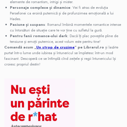
elemente de romantism, intrigi și mister.
Personaje complexe și dinamice
: Vei fi atras de evoluția
Persefonei ca eroină puternică și de profunzimea emoțională a lui
Hades.
Pasiune și suspans
: Romanul îmbină momentele romantice intense
cu întorsături de situație care te vor ține cu sufletul la gură.
Pentru fanii romance-ului dark
: Dacă îți plac poveștile pline de
tensiune și emoții puternice, acest volum este pentru tine!
Comandă acum „
Un strop de cruzime
” pe Librarul.ro
și lasă-te
purtat într-o lume unde iubirea și întunericul se împletesc într-un mod
fascinant. Descoperă ce se întîmplă cînd zeițele și regii întunericului își
croiesc propriul destin!