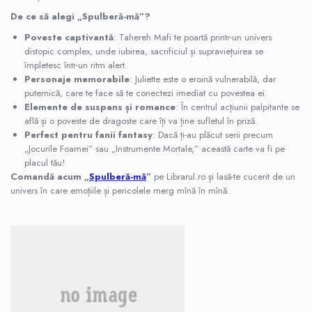
Fitness si frumusete
De ce să alegi „Spulberă-mă”?
Diverse
Poveste captivantă
: Tahereh Mafi te poartă printr-un univers
Diverse
distopic complex, unde iubirea, sacrificiul și supraviețuirea se
împletesc într-un ritm alert.
Feng Shui
Personaje memorabile
: Juliette este o eroină vulnerabilă, dar
Medicina alternativa
puternică, care te face să te conectezi imediat cu povestea ei.
Sa nu razi :((
Elemente de suspans și romance
: În centrul acțiunii palpitante se
află și o poveste de dragoste care îți va ține sufletul în priză.
Drept
Perfect pentru fanii fantasy
: Dacă ți-au plăcut serii precum
Legislatie
„Jocurile Foamei” sau „Instrumente Mortale,” această carte va fi pe
placul tău!
Fictiune
Comandă acum „
Spulberă-mă
”
pe Librarul.ro și lasă-te cucerit de un
Actiune si Aventura
univers în care emoțiile și pericolele merg mînă în mînă.
Actiune,aventura
Clasici
Crime, Thriller, Mistery
Fantasy
Istorica
Literatura de divertisment
Literatura romana