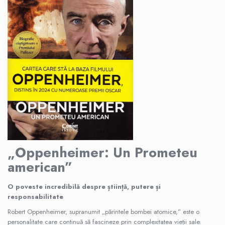
Sociologie
Stiinte politice
Spiritualitate, ezoterism
Astrologie
Dezvoltare spirituala
Ezoterism
Stiinte
Alte stiinte
Astronomie, timp si spatiu
Fizica
„Oppenheimer: Un Prometeu
Medicina
american”
O poveste incredibilă despre știință, putere și
responsabilitate
Robert Oppenheimer, supranumit „părintele bombei atomice,” este o
personalitate care continuă să fascineze prin complexitatea vieții sale.