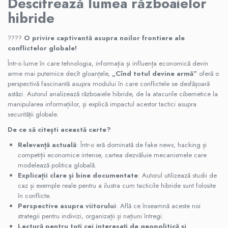
Descifrează lumea războaielor
hibride
????️
O privire captivantă asupra noilor frontiere ale
conflictelor globale!
Într-o lume în care tehnologia, informația și influența economică devin
arme mai puternice decît gloanțele,
„Cînd totul devine armă”
oferă o
perspectivă fascinantă asupra modului în care conflictele se desfășoară
astăzi. Autorul analizează războaiele hibride, de la atacurile cibernetice la
manipularea informațiilor, și explică impactul acestor tactici asupra
securității globale.
De ce să citești această carte?
Relevanță actuală
: Într-o eră dominată de fake news, hacking și
competiții economice intense, cartea dezvăluie mecanismele care
modelează politica globală.
Explicații clare și bine documentate
: Autorul utilizează studii de
caz și exemple reale pentru a ilustra cum tacticile hibride sunt folosite
în conflicte.
Perspective asupra viitorului
: Află ce înseamnă aceste noi
strategii pentru indivizi, organizații și națiuni întregi.
Lectură pentru toți cei interesați de geopolitică și