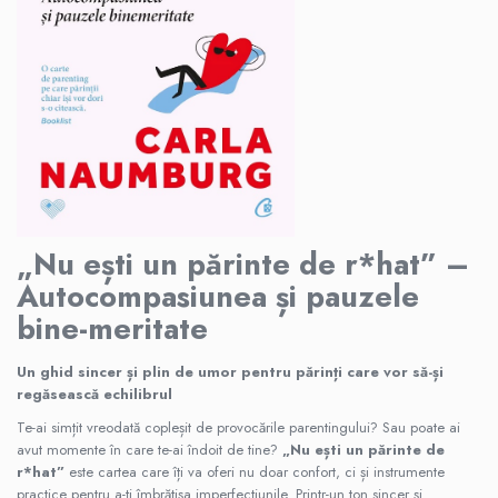
„Nu ești un părinte de r*hat” –
Autocompasiunea și pauzele
bine-meritate
Un ghid sincer și plin de umor pentru părinți care vor să-și
regăsească echilibrul
Te-ai simțit vreodată copleșit de provocările parentingului? Sau poate ai
avut momente în care te-ai îndoit de tine?
„Nu ești un părinte de
r*hat”
este cartea care îți va oferi nu doar confort, ci și instrumente
practice pentru a-ți îmbrățișa imperfecțiunile. Printr-un ton sincer și