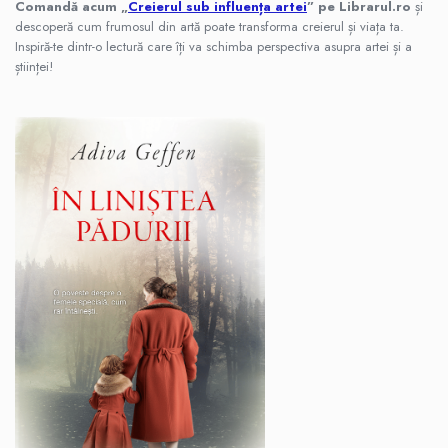
Comandă acum „
Creierul sub influența artei
” pe Librarul.ro
și
descoperă cum frumosul din artă poate transforma creierul și viața ta.
Inspiră-te dintr-o lectură care îți va schimba perspectiva asupra artei și a
științei!