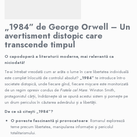
Memorii si jurnale
Moderna, contemporana
Poezie, teatru
„1984” de George Orwell – Un
Publicistica, eseu
avertisment distopic care
Romance
transcende timpul
Science Fiction
Young adult
O capodoperă a literaturii moderne, mai relevantă ca
niciodată!
Filologie, Filosofie
Te-ai întrebat vreodată cum ar arăta o lume în care libertatea individuală
Filologie
este complet înlocuită de controlul absolut?
„1984”
te introduce într-o
Filosofie
societate distopică, unde fiecare gînd, fiecare mișcare este monitorizată
Filosofie, Stiinte
de un regim opresiv condus de
Fratele cel Mare
. Winston Smith,
protagonistul cărții, îndrăznește să se opună acestui sistem și pornește pe
Gastronomie
un drum periculos în căutarea adevărului și a libertății.
Alimentatie vegetariana
De ce să citești „1984”?
Arte si tehnici culinare
O poveste fascinantă și provocatoare
: Romanul explorează
Bauturi si cocktailuri
teme precum libertatea, manipularea informației și pericolul
Bucatari celebri
totalitarismului.