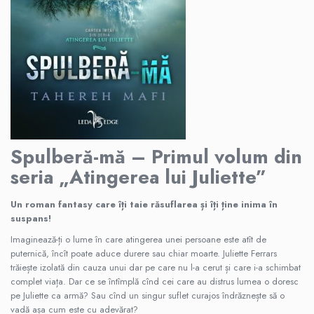
Atlase, dictionare si enciclopedii
Benzi desenate
Carte prescolara
Carti de colorat
Carti pentru copii
Grafice
Literatura si fictiune
Povesti pentru copii
Spulberă-mă – Primul volum din
Povesti si povestiri
seria „Atingerea lui Juliette”
Dictionare si enciclopedii
Atlase
Un roman fantasy care îți taie răsuflarea și îți ține inima în
Atlase, dictionare si enciclopedii
suspans!
Dictionare de limba romana
Imaginează-ți o lume în care atingerea unei persoane este atît de
Dictionare tematice
puternică, încît poate aduce durere sau chiar moarte. Juliette Ferrars
Enciclopedii
trăiește izolată din cauza unui dar pe care nu l-a cerut și care i-a schimbat
complet viața. Dar ce se întîmplă cînd cei care au distrus lumea o doresc
Diete si fitness
pe Juliette ca armă? Sau cînd un singur suflet curajos îndrăznește să o
Diete si alimentatie sanatoasa
vadă așa cum este cu adevărat?