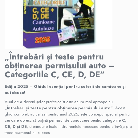
Istorie
Istorie antica, medievala si moderna
Istorie contemporana universala
Istorie sociala si culturala
Mari puteri ale lumii
Primul Razboi Mondial
Servicii secrete
„Întrebări și teste pentru
Limbi straine
obținerea permisului auto –
Dictionare
Categoriile C, CE, D, DE”
Ghiduri de conversatie
Ediția 2025 – Ghidul esențial pentru șoferii de camioane și
Gramatica
autobuze!
Invatarea limbilor straine
Visul de a deveni șofer profesionist este acum mai aproape cu
Parenting si familie
„Întrebări și teste pentru obținerea permisului auto”
. Acest
Dezvoltare personala (familie)
ghid complet, actualizat pentru anul 2025, este conceput special pentru
Mama si copilul
cei care doresc să obțină permisul de conducere pentru categoriile
C,
CE, D și DE
, oferindu-le toate instrumentele necesare pentru a învăța și a
Relatii de familie si sanatate
trece examenul cu succes.
Psihologie, Pedagogie si