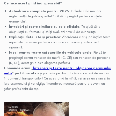
Ce face acest ghid indispensabil?
Dezvoltare Personala
Actualizare completă pentru 2025
: Include cele mai noi
Dezvoltare personala
reglementări legislative, astfel încît să fii pregătit pentru cerințele
Pedagogie
examenului.
Psihologia copilului si dezvoltarii
Întrebări și teste similare cu cele oficiale
: Te ajută să te
obișnuiești cu formatul și să îți evaluezi nivelul de cunoștințe.
Psihologia emotiilor
Explicații detaliate și practice
: Abordează clar și pe înțeles toate
Psihologie cognitiva si a emotiilor
aspectele necesare pentru a conduce camioane și autobuze în
Psihologie pentru parinti
siguranță.
Psihologie practica
Ideal pentru toate categoriile de vehicule grele
: Fie că te
pregătești pentru transport de marfă (C, CE) sau transport de persoane
Psihologie si Psihoterapie
(D, DE), acest ghid este alegerea perfectă.
Teste de inteligenta
Comandă acum „
Întrebări și teste pentru obținerea permisului
Religie
auto
” pe Librarul.ro
și pornește pe drumul către o carieră de succes
în domeniul transporturilor! Cu acest ghid în mînă, vei avea un avantaj în
Alte religii
fața examenului și vei cîștiga încrederea necesară pentru a deveni un
Alte religii crestine
șofer profesionist de top.
Crestin ortodox
Sanatate
Medicina pentru toti
Sociologie, stiinte politice