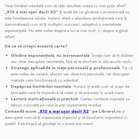
Te-ai întrebat vreodată cum să obții rezultate uriașe cu mai puțin efort?
„X10 e mai ușor decît X2”
îți arată de ce gîndirea convențională nu
este întotdeauna soluția. Autorul oferă o abordare revoluționară care îți
demonstrează cum să îți multiplici succesul, adoptînd o mentalitate
exponențială. Nu este vorba despre a lucra mai mult, ci despre a gîndi
diferit.
De ce să citești această carte?
Gîndire exponențială, nu incrementală
: Învață cum să îți dublezi
sau chiar decuplezi rezultatele, fără să te blochezi în obiceiurile vechi.
Strategii aplicabile în viața personală și profesională
: Fie că
este vorba de carieră, afaceri sau obiective personale, vei descoperi
metode care funcționează cu adevărat.
Depășirea limitărilor mentale
: Autorul îți arată cum să scapi de
blocajele care te împiedică să visezi și să acționezi la scară mare.
Lectură motivațională și practică
: Cartea combină inspirația cu
tehnici concrete pe care le poți implementa imediat.
Comandă acum „
X10 e mai ușor decît X2
” pe Librarul.ro
și
descoperă cum să îți maximizezi impactul și să transformi imposibilul în
posibil. Este timpul să gîndești la o scară mai mare!