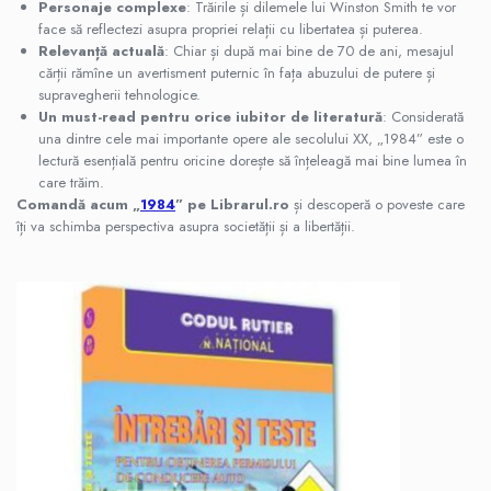
Carti de bucate
Personaje complexe
: Trăirile și dilemele lui Winston Smith te vor
face să reflectezi asupra propriei relații cu libertatea și puterea.
Conservarea si pastrarea alimentelor
Relevanță actuală
: Chiar și după mai bine de 70 de ani, mesajul
Ghiduri de calatorie, harti
cărții rămîne un avertisment puternic în fața abuzului de putere și
Ghiduri de calatorie
supravegherii tehnologice.
Un must-read pentru orice iubitor de literatură
: Considerată
Hobby, timp liber
una dintre cele mai importante opere ale secolului XX, „1984” este o
Animale de companie
lectură esențială pentru oricine dorește să înțeleagă mai bine lumea în
care trăim.
Carti de colorat pentru adulti
Comandă acum „
1984
” pe Librarul.ro
și descoperă o poveste care
Casa, gradina
îți va schimba perspectiva asupra societății și a libertății.
Hobby
Sport
Invatamant superior
Cursuri universitare
Istorie
Al Doilea Razboi Mondial
Biografii, memorii si jurnale
Istoria comunismului
Istoria romanilor