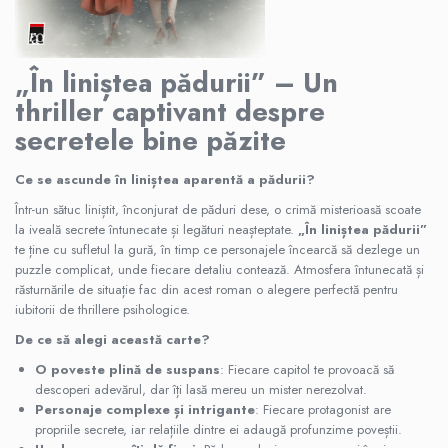
„În liniștea pădurii” – Un
thriller captivant despre
secretele bine păzite
Ce se ascunde în liniștea aparentă a pădurii?
Într-un sătuc liniștit, înconjurat de păduri dese, o crimă misterioasă scoate
la iveală secrete întunecate și legături neașteptate.
„În liniștea pădurii”
te ține cu sufletul la gură, în timp ce personajele încearcă să dezlege un
puzzle complicat, unde fiecare detaliu contează. Atmosfera întunecată și
răsturnările de situație fac din acest roman o alegere perfectă pentru
iubitorii de thrillere psihologice.
De ce să alegi această carte?
O poveste plină de suspans
: Fiecare capitol te provoacă să
descoperi adevărul, dar îți lasă mereu un mister nerezolvat.
Personaje complexe și intrigante
: Fiecare protagonist are
propriile secrete, iar relațiile dintre ei adaugă profunzime poveștii.