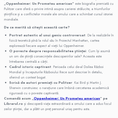
„Oppenheimer: Un Prometeu american”
este biografia premiată cu
Pulitzer care oferă o privire intimă asupra carierei strălucite, a triumfurilor
științifice și a conflictelor morale ale omului care a schimbat cursul istoriei
mondiale.
De ce merită să citești această carte?
Portret autentic al unui geniu controversat
: De la realizările în
fizică teoretică pînă la rolul său în Proiectul Manhattan, cartea
explorează fiecare aspect al vieții lui Oppenheimer.
O poveste despre responsabilitatea științei
: Cum își asumă
un om de știință consecințele descoperirilor sale? Aceasta este
întrebarea centrală a cărții.
Cadrul istoric captivant
: Perioada celui de-al Doilea Război
Mondial și începuturile Războiului Rece sunt descrise în detaliu,
oferind un context bogat.
Scrisă de autori premiați cu Pulitzer
: Kai Bird și Martin J.
Sherwin construiesc o narațiune care îmbină cercetarea academică
riguroasă cu o poveste captivantă.
Comandă acum „
Oppenheimer: Un Prometeu american
” pe
Librarul.ro
și descoperă viața extraordinară a omului care a adus focul
zeilor științei, dar a plătit un preț personal uriaș pentru asta.