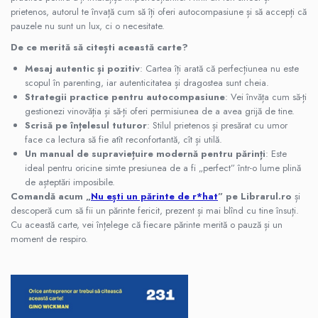
prietenos, autorul te învață cum să îți oferi autocompasiune și să accepți că
pauzele nu sunt un lux, ci o necesitate.
De ce merită să citești această carte?
Mesaj autentic și pozitiv
: Cartea îți arată că perfecțiunea nu este
scopul în parenting, iar autenticitatea și dragostea sunt cheia.
Strategii practice pentru autocompasiune
: Vei învăța cum să-ți
gestionezi vinovăția și să-ți oferi permisiunea de a avea grijă de tine.
Scrisă pe înțelesul tuturor
: Stilul prietenos și presărat cu umor
face ca lectura să fie atît reconfortantă, cît și utilă.
Un manual de supraviețuire modernă pentru părinți
: Este
ideal pentru oricine simte presiunea de a fi „perfect” într-o lume plină
de așteptări imposibile.
Comandă acum „
Nu ești un părinte de r*hat
” pe Librarul.ro
și
descoperă cum să fii un părinte fericit, prezent și mai blînd cu tine însuți.
Cu această carte, vei înțelege că fiecare părinte merită o pauză și un
moment de respiro.