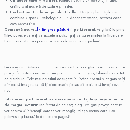
Un decor care îți dă fiori
: Pădurea devine un personaj în sine,
creînd o atmosferă de izolare și mister.
Perfect pentru fanii genului thriller
: Dacă îți plac cărțile care
combină suspansul psihologic cu un decor atmosferic, această carte
este pentru tine.
Comandă acum „
În liniștea pădurii
” pe Librarul.ro
și lasă-te prins
într-o poveste care îți va accelera pulsul și îți va pune mintea la încercare.
Este timpul să descoperi ce se ascunde în umbrele pădurii!
Fie că ești în căutarea unui thriller captivant, a unui ghid practic sau a unei
povești fantastice care să te transporte într-un alt univers, Librarul.ro are tot
ce îți trebuie. Cele mai noi titluri adăugate în librăria noastră sunt gata să îți
stîrnească imaginația, să îți ofere inspirație sau să te ajute să înveți ceva
nou.
Intră acum pe Librarul.ro, descoperă noutățile și lasă-te purtat
de magia lecturii!
Indiferent de ce cărți alegi, vei găsi povești care te
vor captiva și informații care te vor îmbogăți. Alege cartea care ți se
potrivește și bucură-te de fiecare pagină!