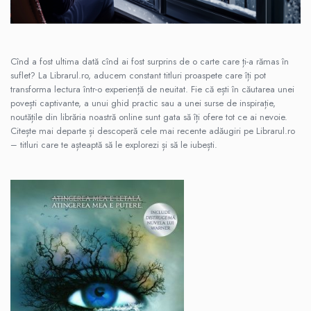
Pedagogie
Resurse umane
Vanzari si marketing
Carte scolara
Cînd a fost ultima dată cînd ai fost surprins de o carte care ți-a rămas în
suflet? La Librarul.ro, aducem constant titluri proaspete care îți pot
Atlase, dictionare si enciclopedii
transforma lectura într-o experiență de neuitat. Fie că ești în căutarea unei
Carte prescolara
povești captivante, a unui ghid practic sau a unei surse de inspirație,
Carte scolara
noutățile din librăria noastră online sunt gata să îți ofere tot ce ai nevoie.
Citește mai departe și descoperă cele mai recente adăugiri pe Librarul.ro
Dictionare de limba romana
– titluri care te așteaptă să le explorezi și să le iubești.
Ghiduri de conversatie
Invatamant gimnazial
Invatamant primar
Invatarea limbilor straine
Liceu
Povesti si povestiri
Carti in limba engleza
Carti pentru copii
Activitati si jocuri pentru copii