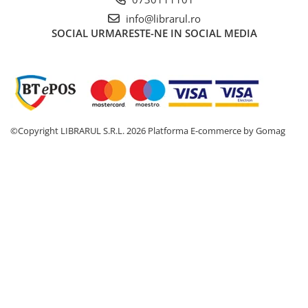
Management si leadership
info@librarul.ro
Pedagogie
SOCIAL
URMARESTE-NE IN SOCIAL MEDIA
Resurse umane
Vanzari si marketing
Carte scolara
Atlase, dictionare si enciclopedii
Carte prescolara
©Copyright LIBRARUL S.R.L. 2026
Platforma E-commerce by Gomag
Carte scolara
Dictionare de limba romana
Ghiduri de conversatie
Invatamant gimnazial
Invatamant primar
Invatarea limbilor straine
Liceu
Povesti si povestiri
Carti in limba engleza
Carti pentru copii