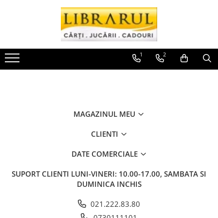
Toate Produsele
CARTI
1
2
Arta, arhitectura si fotografie
Arhitectura
Fotografie
Istoria artei
MAGAZINUL MEU
Pictura si desen
Biografii si memorii
CLIENTI
Biografii
DATE COMERCIALE
Memorii si jurnale
Teorie si critica literara
SUPORT CLIENTI
LUNI-VINERI: 10.00-17.00, SAMBATA SI
Business, economie, finante
DUMINICA INCHIS
Economie
021.222.83.80
Finante si investitii
0730111101