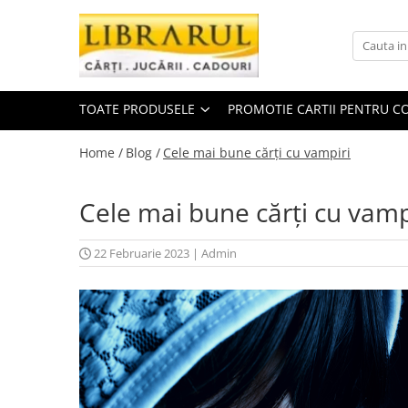
Toate Produsele
CARTI
TOATE PRODUSELE
PROMOTIE CARTII PENTRU CO
Arta, arhitectura si fotografie
Arhitectura
Home /
Blog /
Cele mai bune cărți cu vampiri
Fotografie
Istoria artei
Cele mai bune cărți cu vamp
Pictura si desen
Biografii si memorii
22 Februarie 2023
|
Admin
Biografii
Memorii si jurnale
Teorie si critica literara
Business, economie, finante
Economie
Finante si investitii