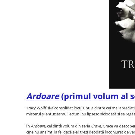
Literatura de divertisment
Literatura romana
Memorii si jurnale
Moderna, contemporana
Poezie, teatru
Publicistica, eseu
Romance
Science Fiction
Young adult
Filologie, Filosofie
Filologie
Filosofie
Ardoare
(primul volum al s
Filosofie, Stiinte
Gastronomie
Tracy Wolff și-a consolidat locul unuia dintre cei mai aprecia
misterul și entuziasmul lecturii nu lipsesc niciodată și se regă
Alimentatie vegetariana
Arte si tehnici culinare
În
Ardoare
, cel dintîi volum din seria
Crave
, Grace va descoper
Bauturi si cocktailuri
cine nu ar simți la fel dacă s-ar trezi deodată înconjurat de v