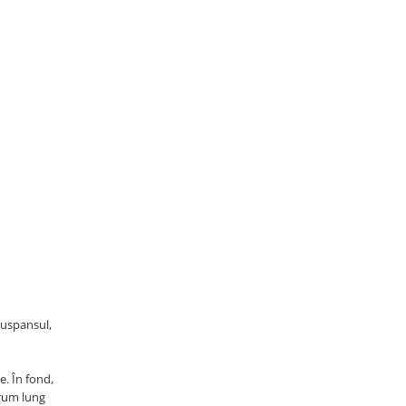
suspansul,
e. În fond,
drum lung