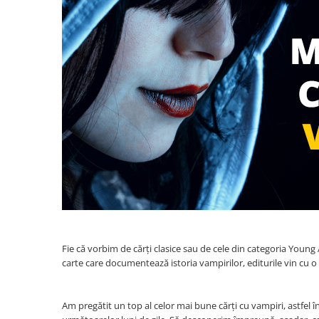
Management si leadership
Pedagogie
Resurse umane
Vanzari si marketing
Carte scolara
Atlase, dictionare si enciclopedii
Carte prescolara
Carte scolara
Dictionare de limba romana
Ghiduri de conversatie
Invatamant gimnazial
Invatamant primar
Invatarea limbilor straine
Fie că vorbim de cărți clasice sau de cele din categoria Young A
Liceu
carte care documentează istoria vampirilor, editurile vin cu o o
Povesti si povestiri
Carti in limba engleza
Am pregătit un top al celor mai bune cărți cu vampiri, astfel î
Carti pentru copii