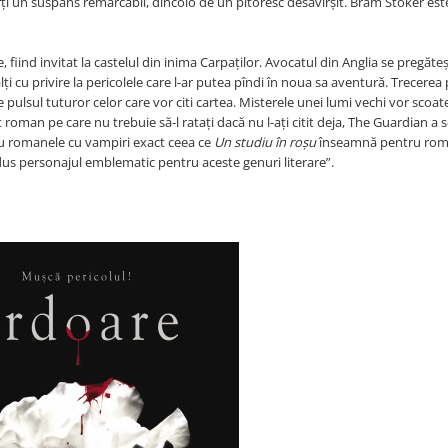
cărți un suspans remarcabil, dincolo de un pitoresc desăvîrșit. Bram Stoker es
 fiind invitat la castelul din inima Carpaților. Avocatul din Anglia se pregăte
alți cu privire la pericolele care l-ar putea pîndi în noua sa aventură. Trecerea 
pulsul tuturor celor care vor citi cartea. Misterele unei lumi vechi vor scoate
oman pe care nu trebuie să-l ratați dacă nu l-ați citit deja, The Guardian a sc
u romanele cu vampiri exact ceea ce
Un studiu în roșu
înseamnă pentru rom
odus personajul emblematic pentru aceste genuri literare”.