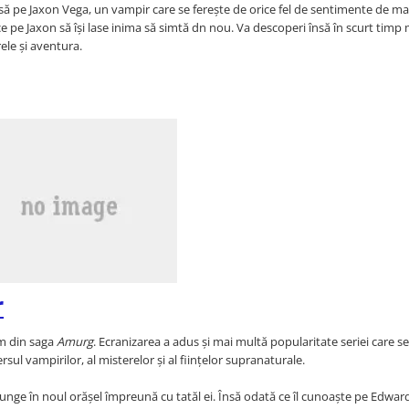
e însă pe Jaxon Vega, un vampir care se ferește de orice fel de sentimente de ma
 face pe Jaxon să își lase inima să simtă dn nou. Va descoperi însă în scurt timp
rele și aventura.
r
um din saga
Amurg
. Ecranizarea a adus și mai multă popularitate seriei care 
rsul vampirilor, al misterelor și al ființelor supranaturale.
ajunge în noul orășel împreună cu tatăl ei. Însă odată ce îl cunoaște pe Edwar