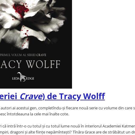
eriei
Crave
) de Tracy Wolff
ți autori ai acestui gen, completîndu-și fiecare nouă serie cu volume din care 
sesc întotdeauna la cele mai înalte cote.
i că intră într-o cu totul și cu totul lume nouă în interiorul Academiei Katmer
ampiri, dragoni și alte ființe nepămîntești? Tînăra Grace are de străbătut un 