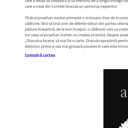
care a reușit să trezească și să mențină de-a lungul întregii 
care a creat din Contele Dracula un personaj nepieritor.
Diete si alimentatie sanatoasa
Fitness si frumusete
Tînărul Jonathan Harker primește o scrisoare chiar de la conte,
Diverse
călătorie, fără să țină cont de diferite sfaturi din partea celorl
pădure înseamnă, de la bun început, o călătorie care va crește 
Diverse
tot ceea ce Jonathan Harker nu credea că există. Despre acest r
Feng Shui
„
Dracula
a încetat să mai fie o carte.
Dracula
reprezintă pentr
Medicina alternativa
detectivi: prima și cea mai grozavă poveste în care este intr
Sa nu razi :((
Cumpără cartea
Drept
Legislatie
Fictiune
Actiune si Aventura
Actiune,aventura
Clasici
Crime, Thriller, Mistery
Fantasy
Istorica