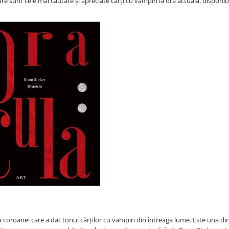
 sunt cele mai căutate și apreciate cărți cu vampiri la ora actuală, disponibi
a coroanei care a dat tonul cărților cu vampiri din întreaga lume. Este una din