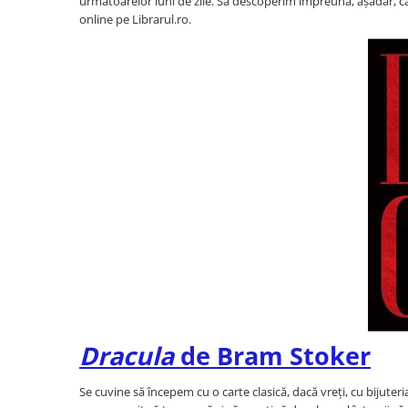
următoarelor luni de zile. Să descoperim împreună, așadar, care
Activitati si jocuri pentru copii
online pe Librarul.ro.
Atlase, dictionare si enciclopedii
Benzi desenate
Carte prescolara
Carti de colorat
Carti pentru copii
Grafice
Literatura si fictiune
Povesti pentru copii
Povesti si povestiri
Dictionare si enciclopedii
Atlase
Atlase, dictionare si enciclopedii
Dictionare de limba romana
Dracula
de Bram Stoker
Dictionare tematice
Enciclopedii
Se cuvine să începem cu o carte clasică, dacă vreți, cu bijuteri
Diete si fitness