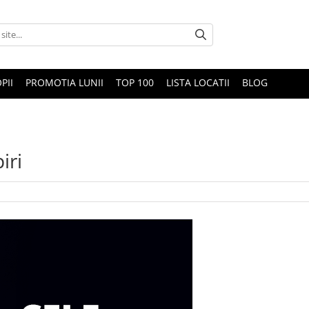
PII
PROMOTIA LUNII
TOP 100
LISTA LOCATII
BLOG
iri