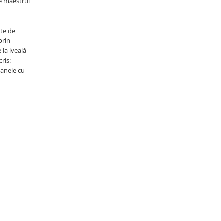
te maestrul
ște de
prin
 la iveală
ris:
anele cu