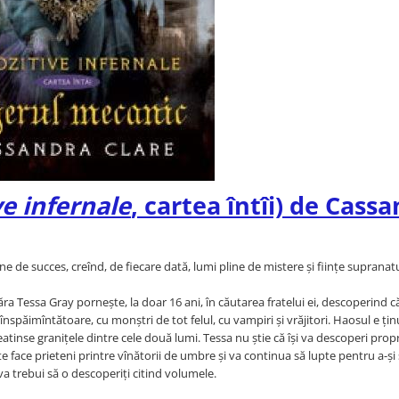
ve infernale
, cartea întîi) de Cass
e succes, creînd, de fiecare dată, lumi pline de mistere și ființe supranatu
ra Tessa Gray pornește, la doar 16 ani, în căutarea fratelui ei, descoperind c
nspăimîntătoare, cu monștri de tot felul, cu vampiri și vrăjitori. Haosul e ți
atinse granițele dintre cele două lumi. Tessa nu știe că își va descoperi propri
e face prieteni printre vînătorii de umbre și va continua să lupte pentru a-și
 va trebui să o descoperiți citind volumele.