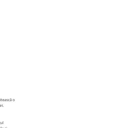
citească o
ri.
gul