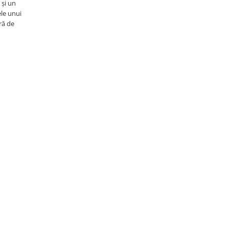
 și un
ele unui
ră de