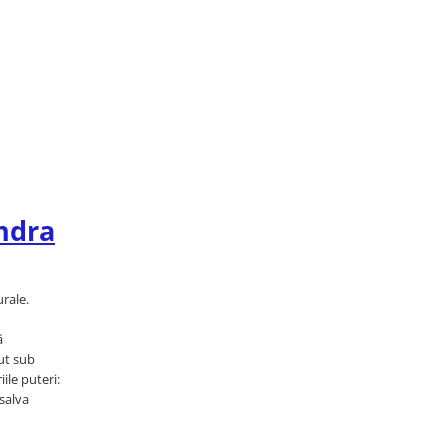
andra
rale.
ă
nut sub
ile puteri:
 salva