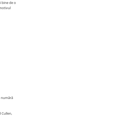
i bine de o
 motivul
se numără
d Cullen,