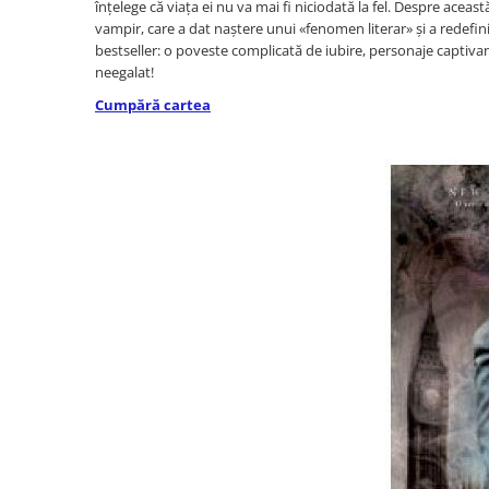
înțelege că viața ei nu va mai fi niciodată la fel. Despre aceas
Istoria comunismului
vampir, care a dat naștere unui «fenomen literar» și a redefi
Istoria romanilor
bestseller: o poveste complicată de iubire, personaje captivant
neegalat!
Istorie
Cumpără cartea
Istorie antica, medievala si
moderna
Istorie contemporana universala
Istorie sociala si culturala
Mari puteri ale lumii
Primul Razboi Mondial
Servicii secrete
Limbi straine
Dictionare
Ghiduri de conversatie
Gramatica
Invatarea limbilor straine
Parenting si familie
Dezvoltare personala (familie)