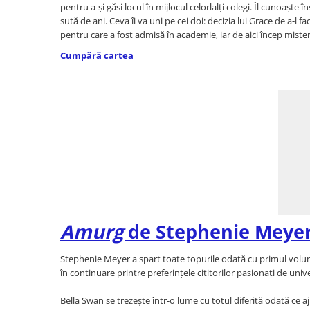
pentru a-și găsi locul în mijlocul celorlalți colegi. Îl cunoașt
Bucatari celebri
sută de ani. Ceva îi va uni pe cei doi: decizia lui Grace de a-l
Carti de bucate
pentru care a fost admisă în academie, iar de aici încep miste
Conservarea si pastrarea
Cumpără cartea
alimentelor
Ghiduri de calatorie, harti
Ghiduri de calatorie
Hobby, timp liber
Animale de companie
Carti de colorat pentru adulti
Casa, gradina
Hobby
Sport
Amurg
de Stephenie Meye
Invatamant superior
Cursuri universitare
Stephenie Meyer a spart toate topurile odată cu primul vol
Istorie
în continuare printre preferințele cititorilor pasionați de unive
Al Doilea Razboi Mondial
Bella Swan se trezește într-o lume cu totul diferită odată ce 
Biografii, memorii si jurnale