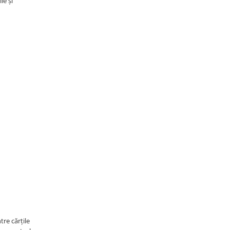
le și
tre cărțile