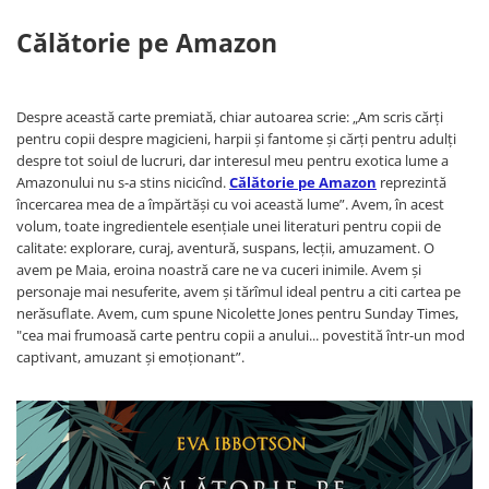
Călătorie pe Amazon
Despre această carte premiată, chiar autoarea scrie: „Am scris cărți
pentru copii despre magicieni, harpii și fantome și cărți pentru adulți
despre tot soiul de lucruri, dar interesul meu pentru exotica lume a
Amazonului nu s-a stins nicicînd.
Călătorie pe Amazon
reprezintă
încercarea mea de a împărtăși cu voi această lume”. Avem, în acest
volum, toate ingredientele esențiale unei literaturi pentru copii de
calitate: explorare, curaj, aventură, suspans, lecții, amuzament. O
avem pe Maia, eroina noastră care ne va cuceri inimile. Avem și
personaje mai nesuferite, avem și tărîmul ideal pentru a citi cartea pe
nerăsuflate. Avem, cum spune Nicolette Jones pentru Sunday Times,
"cea mai frumoasă carte pentru copii a anului... povestită într-un mod
captivant, amuzant și emoționant”.