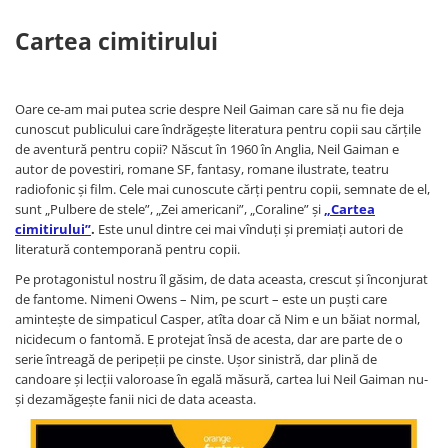
Cartea cimitirului
Oare ce-am mai putea scrie despre Neil Gaiman care să nu fie deja
cunoscut publicului care îndrăgește literatura pentru copii sau cărțile
de aventură pentru copii? Născut în 1960 în Anglia, Neil Gaiman e
autor de povestiri, romane SF, fantasy, romane ilustrate, teatru
radiofonic și film. Cele mai cunoscute cărți pentru copii, semnate de el,
sunt „Pulbere de stele”, „Zei americani”, „Coraline” și
„Cartea
cimitirului”
.
Este unul dintre cei mai vînduți și premiați autori de
literatură contemporană pentru copii.
Pe protagonistul nostru îl găsim, de data aceasta, crescut și înconjurat
de fantome. Nimeni Owens – Nim, pe scurt – este un puști care
amintește de simpaticul Casper, atîta doar că Nim e un băiat normal,
nicidecum o fantomă. E protejat însă de acesta, dar are parte de o
serie întreagă de peripeții pe cinste. Ușor sinistră, dar plină de
candoare și lecții valoroase în egală măsură, cartea lui Neil Gaiman nu-
și dezamăgește fanii nici de data aceasta.