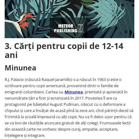
3. Cărți pentru copii de 12-14
ani
Minunea
R.J. Palacio (născută Raquel Jaramillo) s-a născut în 1963 și este o
scriitoare pentru copii americană, provenind dintr-o familie de
emigranți columbieni. Cartea sa,
Minunea
, premiată și apreciată în
nenumărate țări a fost și ecranizată în 2017. Povestea îl are ca
protagonist pe băiețelul August Pullman, născut cu o deformare a
chipului și care a învățat de acasă pînă la zece ani, cînd părinții decid să
îl trimită la școală împreună cu alți copii. Nu va fi deloc ușor pentru că
se va lovi de răutățile aruncate gratuit de alți colegi. Frumoasele lecții
din această carte ne vorbesc despre curaj, empatie, acceptare,
înțelegere și integrare.