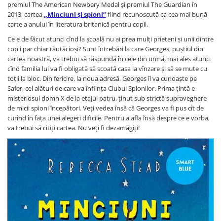
premiul The American Newbery Medal și premiul The Guardian în
2013, cartea
„Minciuni și spioni”
fiind recunoscută ca cea mai bună
carte a anului în literatura britanică pentru copii.
Ce e de făcut atunci cînd la școală nu ai prea mulți prieteni și unii dintre
copii par chiar răutăcioși? Sunt întrebări la care Georges, puștiul din
cartea noastră, va trebui să răspundă în cele din urmă, mai ales atunci
cînd familia lui va fi obligată să scoată casa la vînzare și să se mute cu
toții la bloc. Din fericire, la noua adresă, Georges îl va cunoaște pe
Safer, cel alături de care va înființa Clubul Spionilor. Prima țintă e
misteriosul domn X de la etajul patru, ținut sub strictă supraveghere
de micii spioni începători. Veți vedea însă că Georges va fi pus cît de
curînd în fața unei alegeri dificile. Pentru a afla însă despre ce e vorba,
va trebui să citiți cartea. Nu veți fi dezamăgiți!