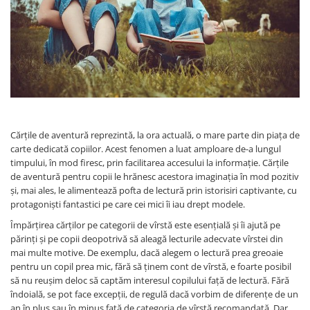
Pedagogie
Resurse umane
Vanzari si marketing
Carte scolara
Atlase, dictionare si enciclopedii
Carte prescolara
Carte scolara
Dictionare de limba romana
Cărțile de aventură reprezintă, la ora actuală, o mare parte din piața de
Ghiduri de conversatie
carte dedicată copiilor. Acest fenomen a luat amploare de-a lungul
timpului, în mod firesc, prin facilitarea accesului la informație. Cărțile
Invatamant gimnazial
de aventură pentru copii le hrănesc acestora imaginația în mod pozitiv
Invatamant primar
și, mai ales, le alimentează pofta de lectură prin istorisiri captivante, cu
Invatarea limbilor straine
protagoniști fantastici pe care cei mici îi iau drept modele.
Liceu
Împărțirea cărților pe categorii de vîrstă este esențială și îi ajută pe
Povesti si povestiri
părinți și pe copii deopotrivă să aleagă lecturile adecvate vîrstei din
mai multe motive. De exemplu, dacă alegem o lectură prea greoaie
Carti in limba engleza
pentru un copil prea mic, fără să ținem cont de vîrstă, e foarte posibil
Carti pentru copii
să nu reușim deloc să captăm interesul copilului față de lectură. Fără
îndoială, se pot face excepții, de regulă dacă vorbim de diferențe de un
Activitati si jocuri pentru copii
an în plus sau în minus față de categoria de vîrstă recomandată. Dar