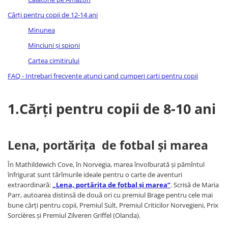
Fitness si frumusete
Cărți pentru copii de 12-14 ani
Diverse
Minunea
Diverse
Minciuni și spioni
Feng Shui
Cartea cimitirului
Medicina alternativa
FAQ - Intrebari frecvente atunci cand cumperi carti pentru copii
Sa nu razi :((
Drept
1.Cărți pentru copii de 8-10 ani
Legislatie
Fictiune
Actiune si Aventura
Lena, portărița de fotbal și marea
Actiune,aventura
Clasici
În Mathildewich Cove, în Norvegia, marea învolburată și pămîntul
Crime, Thriller, Mistery
înfrigurat sunt tărîmurile ideale pentru o carte de aventuri
extraordinară:
„Lena, portărița de fotbal și marea”
. Scrisă de Maria
Fantasy
Parr, autoarea distinsă de două ori cu premiul Brage pentru cele mai
Istorica
bune cărți pentru copii, Premiul Sult, Premiul Criticilor Norvegieni, Prix
Literatura de divertisment
Sorcières și Premiul Zilveren Griffel (Olanda).
Literatura romana