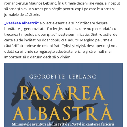
romancierului Maurice Leblanc. În ultimele decenii ale vieții, a început
să scrie și a avut succes prin cărțile pentru copii pe care le-a scris și
jurnalele de călătorie.
„Pasărea albastră”
e o lecție esențială și încîntătoare despre
bunătate și generozitate. E o lecție, mai ales, care nu piere odată cu
trecerea timpului, ci doar își adîncește semnificația. Dintr-o astfel de
carte au de învățat nu doar copiii, ci și adulții. Mergînd pe urmele
căutării întreprinse de cei doi frați, Tyltyl și Mytyl, descoperim și noi,
odată cu ei, unde se regăsește adevărata fericire și că e mult mai
important să o dăruim decît să o vînăm.