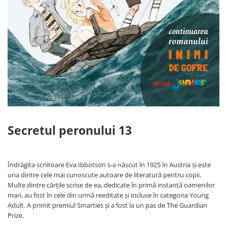
Istoria romanilor
Istorie
Istorie antica, medievala si
moderna
Istorie contemporana universala
Istorie sociala si culturala
Mari puteri ale lumii
Primul Razboi Mondial
Servicii secrete
Limbi straine
Secretul peronului 13
Dictionare
Ghiduri de conversatie
Gramatica
Îndrăgita scriitoare Eva Ibbotson s-a născut în 1925 în Austria și este
una dintre cele mai cunoscute autoare de literatură pentru copii.
Invatarea limbilor straine
Multe dintre cărțile scrise de ea, dedicate în primă instanță oamenilor
Parenting si familie
mari, au fost în cele din urmă reeditate și incluse în categoria Young
Dezvoltare personala (familie)
Adult. A primit premiul Smarties și a fost la un pas de The Guardian
Prize.
Mama si copilul