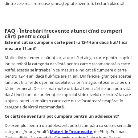
dintre cele mai frumoase și neașteptate aventuri. Lectură plăcută!
FAQ - Întrebări frecvente atunci cînd cumperi
cărți pentru copii
Este indicat să cumpăr o carte pentru 12-14 ani dacă fiul/ fiica
mea are 11 ani?
Multe dintre temerile părinților, atunci cînd aleg o carte pentru copilul
lor, se referă la categoria de vîrstă pentru care e recomandată o carte.
Astfel, aceștia se întreabă în ce măsură e indicat să cumpere o carte
pentru 12-14 ani dacă fiul/fiica are 11 ani. Din fericire, granițele acestei
lumi pot fi la fel de ușor remodelate, ca prin magie, întocmai ca pe un
tărîm fermecat. De cele mai multe ori, dacă tema cărții e una potrivită,
dacă țineți cont de preferințele copilului și de nivelul de lectură la care
a ajuns, puteți cumpăra o carte care nu se încadrează neapărat în
categoria de vîrstă recomandată.
Ce cărți de aventură pot cumpăra pentru un adolescent?
De exemplu, pentru un adolescent, puteți cumpăra cu succes seria din
categoria „Young Adult”:
Materiile întunecate
de Philip Pullman.
Cartea, distinsă cu medalia Carnegie, ne dezvăluie o lume în care