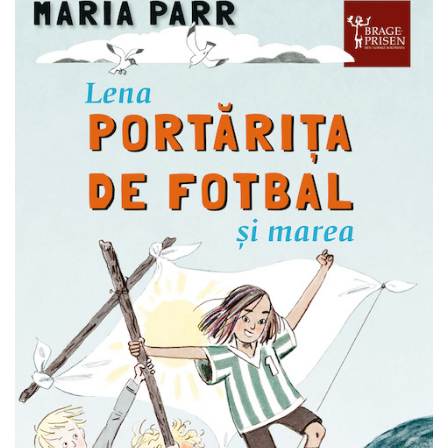
Carti de bucate
Conservarea si pastrarea
alimentelor
Ghiduri de calatorie, harti
Ghiduri de calatorie
Hobby, timp liber
Animale de companie
Carti de colorat pentru adulti
Casa, gradina
Hobby
Sport
Invatamant superior
Cursuri universitare
Istorie
Al Doilea Razboi Mondial
Biografii, memorii si jurnale
Istoria comunismului