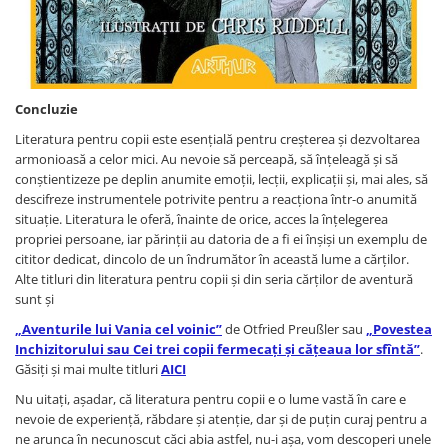
Concluzie
Literatura pentru copii este esențială pentru creșterea și dezvoltarea
armonioasă a celor mici. Au nevoie să perceapă, să înțeleagă și să
conștientizeze pe deplin anumite emoții, lecții, explicații și, mai ales, să
descifreze instrumentele potrivite pentru a reacționa într-o anumită
situație. Literatura le oferă, înainte de orice, acces la înțelegerea
propriei persoane, iar părinții au datoria de a fi ei înșiși un exemplu de
cititor dedicat, dincolo de un îndrumător în această lume a cărților.
Alte titluri din literatura pentru copii și din seria cărților de aventură
sunt și
„Aventurile lui Vania cel voinic”
de Otfried Preußler sau
„Povestea
Inchizitorului sau Cei trei copii fermecați și cățeaua lor sfîntă”
.
Găsiți și mai multe titluri
AICI
Nu uitați, așadar, că literatura pentru copii e o lume vastă în care e
nevoie de experiență, răbdare și atenție, dar și de puțin curaj pentru a
ne arunca în necunoscut căci abia astfel, nu-i așa, vom descoperi unele