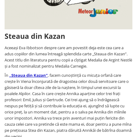
Steaua din Kazan
Aceeași Eva Ibbotson despre care am povestit deja este cea care a
adus copiilor din lumea întreagă splendida carte „Steaua din Kazan”.
Acest titlu din literatura pentru copii a cîștigat Medalia de Argint Nestlè
și a fost nominalizat pentru Medalia Carnegie.
În
„Steaua din Kazan”
, facem cunoștință cu micuța orfană care
crește în Viena înconjurată de dragostea celor două servitoare care o
găsiseră la doar cîteva zile de la naștere, în timpul unei excursii la
poalele Alpilor. Casa în care crește Annika aparține celor trei frați
profesori: Emil, Julius și Gertrude. Cei trei ajung să o îndrăgească
nespus pe fetiță și să contribuie la educația ei, ajungînd să lupte cu
orice preț, la un moment dat, pentru a o salva pe Annika din mîinile
unor impostori. Annika va trece prin aventuri mai puțin fericite din
cauza celei care va pretinde că este mama ei, doar pentru a pune mîna
pe prețioasa Stea din Kazan, piatra dăruită Annikăi de bătrîna doamnă
din vecini.