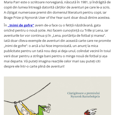
Maria Parr este o scriitoare norvegiană, născută în 1981, și îndrăgită de
copiii din lumea întreagă datorită cărților de aventuri pe care le-a scris.
A cîștigat numeroase premii din domeniul literaturii pentru copii, iar
Brage Prize și Nynorsk User of the Year sunt doar două dintre acestea.
În
„Inimi de gofre”
avem de-a face cu o fetiță năzdrăvană, gata
oricînd pentru o nouă șotie. Aici facem cunoștință cu Trille și Lena, iar
aventurile lor vor continua și în „Lena, portărița de fotbal și marea”.
Iată doar cîteva exemple de aventuri din această carte care ne promite
„inimi de gofre”: o arcă a lui Noe improvizată, un anunț la mica
publicitate pentru un tată nou deși ai deja unul, colindat vecinii în toiul
verii doar pentru a strînge bani pentru o minge nouă de fotbal și așa
mai departe. Vă puteți imagina reacțiile celor mari sau puteți citi
despre ele într-o carte plină de aventuri!