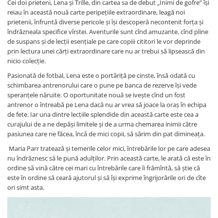
Cei doi prieteni, Lena și Trille, din cartea sa de debut „Inimi de gofre” își
Memorii si jurnale
reiau în această nouă carte peripețiile extraordinare, leagă noi
prietenii, înfruntă diverse pericole și își descoperă necontenit forța și
Moderna, contemporana
îndrăzneala specifice vîrstei. Aventurile sunt cînd amuzante, cînd pline
Poezie, teatru
de suspans și de lecții esențiale pe care copiii cititori le vor deprinde
Publicistica, eseu
prin lectura unei cărți extraordinare care nu ar trebui să lipsească din
nicio colecție.
Romance
Science Fiction
Pasionată de fotbal, Lena este o portăriță pe cinste, însă odată cu
schimbarea antrenorului care o pune pe banca de rezerve își vede
Young adult
speranțele năruite. O oportunitate nouă se ivește cînd un fost
Filologie, Filosofie
antrenor o întreabă pe Lena dacă nu ar vrea să joace la oraș în echipa
de fete. Iar una dintre lecțiile splendide din această carte este cea a
Filologie
curajului de a ne depăși limitele și de a urma chemarea inimii către
Filosofie
pasiunea care ne făcea, încă de mici copii, să sărim din pat dimineața.
Filosofie, Stiinte
Maria Parr tratează și temerile celor mici, întrebările lor pe care adesea
Gastronomie
nu îndrăznesc să le pună adulților. Prin această carte, le arată că este în
ordine să vină către cei mari cu întrebările care îi frămîntă, să știe că
Alimentatie vegetariana
este în ordine să ceară ajutorul și să își exprime îngrijorările ori de cîte
Arte si tehnici culinare
ori simt asta.
Bauturi si cocktailuri
Bucatari celebri