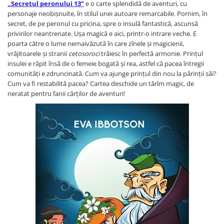
„Secretul peronului 13”
e o carte splendidă de aventuri, cu
Relatii de familie si sanatate
personaje neobișnuite, în stilul unei autoare remarcabile. Pornim, în
Psihologie, Pedagogie si
secret, de pe peronul cu pricina, spre o insulă fantastică, ascunsă
Dezvoltare Personala
privirilor neantrenate. Ușa magică e aici, printr-o intrare veche. E
Dezvoltare personala
poarta către o lume nemaivăzută în care zînele și magicienii,
vrăjitoarele și stranii
cetosoroci
trăiesc în perfectă armonie. Prințul
Pedagogie
insulei e răpit însă de o femeie bogată și rea, astfel că pacea întregii
Psihologia copilului si dezvoltarii
comunități e zdruncinată. Cum va ajunge prințul din nou la părinții săi?
Psihologia emotiilor
Cum va fi restabilită pacea? Cartea deschide un tărîm magic, de
neratat pentru fanii cărților de aventuri!
Psihologie cognitiva si a emotiilor
Psihologie pentru parinti
Psihologie practica
Psihologie si Psihoterapie
Teste de inteligenta
Religie
Alte religii
Alte religii crestine
Crestin ortodox
Sanatate