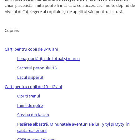
Atlase, dictionare si enciclopedii
chiar și această limită poate fi încălcată cu succes, căci multe depind de
Benzi desenate
nivelul de înțelegere al copilului și de apetitul său pentru lectură.
Carte prescolara
Carti de colorat
Cuprins
Carti pentru copii
Grafice
Cărți pentru copii de 8-10 ani
Literatura si fictiune
Lena, portărița de fotbal și marea
Povesti pentru copii
Secretul peronului 13
Povesti si povestiri
Dictionare si enciclopedii
Lacul dispărut
Atlase
Carti pentru copii de 10 - 12 ani
Atlase, dictionare si enciclopedii
Opriți trenul
Dictionare de limba romana
Inimi de gofre
Dictionare tematice
Steaua din Kazan
Enciclopedii
Pasărea albastră. Minunatele aventuri ale lui Tyltyl și Mytyl în
Diete si fitness
căutarea fericirii
Diete si alimentatie sanatoasa
Călătorie pe Amazon