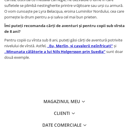
sufletele se plimbă nestingherite printre vrăjitoare sau urși cu armură.
O vom cunoaște pe Lyra Belacqua, eroina Luminilor Nordului, cea care
pornește la drum pentru a-și salva cel mai bun prieten.
Îmi
puteți recomanda cărți de aventuri și pentru copii sub vîrsta
de 8 ani?
Pentru copiii cu vîrsta sub 8 ani, puteți găsi cărți de aventură potrivite
nivelului de vîrstă. Astfel,
„Eu, Merlin, și cavalerii neînfricați”
și
„Minunata călătorie a lui Nils Holgersson prin Suedia”
sunt doar
două exemple.
MAGAZINUL MEU
CLIENTI
DATE COMERCIALE