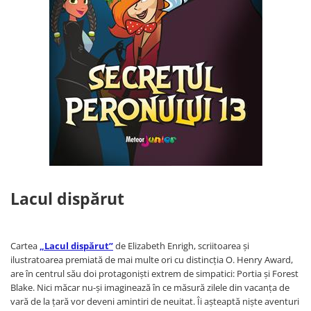
Medicina pentru toti
Sociologie, stiinte politice
Sociologie
Stiinte politice
Spiritualitate, ezoterism
Astrologie
Dezvoltare spirituala
Ezoterism
Stiinte
Alte stiinte
Lacul dispărut
Astronomie, timp si spatiu
Fizica
Medicina
Cartea
„Lacul dispărut”
de Elizabeth Enrigh, scriitoarea și
ilustratoarea premiată de mai multe ori cu distincția O. Henry Award,
are în centrul său doi protagoniști extrem de simpatici: Portia și Forest
Blake. Nici măcar nu-și imaginează în ce măsură zilele din vacanța de
vară de la țară vor deveni amintiri de neuitat. Îi așteaptă niște aventuri