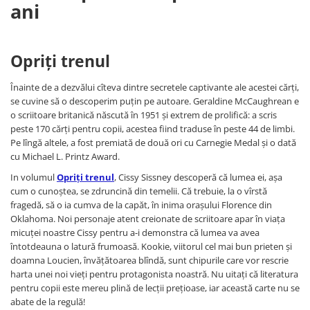
ani
Opriți trenul
Înainte de a dezvălui cîteva dintre secretele captivante ale acestei cărți,
se cuvine să o descoperim puțin pe autoare. Geraldine McCaughrean e
o scriitoare britanică născută în 1951 și extrem de prolifică: a scris
peste 170 cărți pentru copii, acestea fiind traduse în peste 44 de limbi.
Pe lîngă altele, a fost premiată de două ori cu Carnegie Medal și o dată
cu Michael L. Printz Award.
In volumul
Opriți trenul
, Cissy Sissney descoperă că lumea ei, așa
cum o cunoștea, se zdruncină din temelii. Că trebuie, la o vîrstă
fragedă, să o ia cumva de la capăt, în inima orașului Florence din
Oklahoma. Noi personaje atent creionate de scriitoare apar în viața
micuței noastre Cissy pentru a-i demonstra că lumea va avea
întotdeauna o latură frumoasă. Kookie, viitorul cel mai bun prieten și
doamna Loucien, învățătoarea blîndă, sunt chipurile care vor rescrie
harta unei noi vieți pentru protagonista noastră. Nu uitați că literatura
pentru copii este mereu plină de lecții prețioase, iar această carte nu se
abate de la regulă!