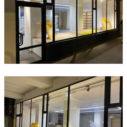
Atlase, dictionare si enciclopedii
Benzi desenate
Carte prescolara
Carti de colorat
Carti pentru copii
Grafice
Literatura si fictiune
Povesti pentru copii
Povesti si povestiri
Dictionare si enciclopedii
Atlase
Atlase, dictionare si enciclopedii
Dictionare de limba romana
Dictionare tematice
Enciclopedii
Diete si fitness
Diete si alimentatie sanatoasa