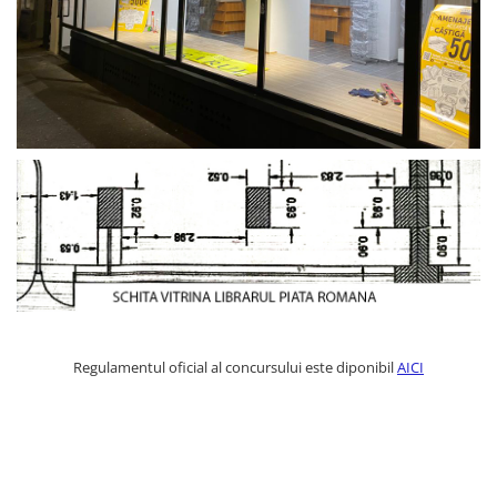
Fitness si frumusete
Diverse
Diverse
Feng Shui
Medicina alternativa
Sa nu razi :((
Drept
Legislatie
Fictiune
Actiune si Aventura
Actiune,aventura
Clasici
Regulamentul oficial al concursului este diponibil
AICI
Crime, Thriller, Mistery
Fantasy
Istorica
Literatura de divertisment
Literatura romana