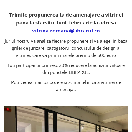
Pedagogie
Resurse umane
Trimite propunerea ta de amenajare a vitrinei
Vanzari si marketing
pana la sfarsitul lunii februarie la adresa
Carte scolara
vitrina.romana@librarul.ro
Atlase, dictionare si enciclopedii
Carte prescolara
Juriul nostru va analiza fiecare propunere si va alege, in baza
grilei de jurizare, castigatorul concursului de design al
Carte scolara
vitrinei, care va primi marele premiu de 500 euro
Dictionare de limba romana
Ghiduri de conversatie
Toti participantii primesc 20% reducere la achizitii viitoare
Invatamant gimnazial
din punctele LIBRARUL.
Invatamant primar
Poti vedea mai jos pozele si schita tehnica a vitrinei de
Invatarea limbilor straine
amenajat.
Liceu
Povesti si povestiri
Carti in limba engleza
Carti pentru copii
Activitati si jocuri pentru copii