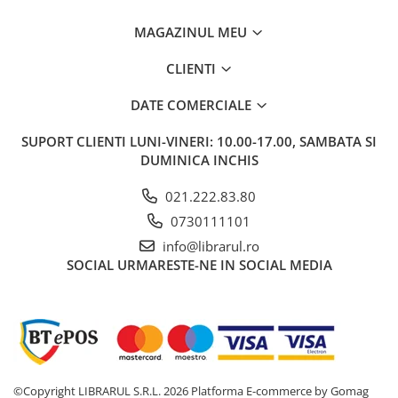
Memorii si jurnale
MAGAZINUL MEU
Moderna, contemporana
CLIENTI
Poezie, teatru
Publicistica, eseu
DATE COMERCIALE
Romance
Science Fiction
SUPORT CLIENTI
LUNI-VINERI: 10.00-17.00, SAMBATA SI
DUMINICA INCHIS
Young adult
Filologie, Filosofie
021.222.83.80
Filologie
0730111101
Filosofie
info@librarul.ro
Filosofie, Stiinte
SOCIAL
URMARESTE-NE IN SOCIAL MEDIA
Gastronomie
Alimentatie vegetariana
Arte si tehnici culinare
Bauturi si cocktailuri
Bucatari celebri
©Copyright LIBRARUL S.R.L. 2026
Platforma E-commerce by Gomag