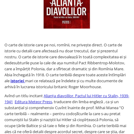
Pedagogie
Resurse umane
Vanzari si marketing
Carte scolara
Atlase, dictionare si enciclopedii
Carte prescolara
O carte de istorie care pe noi, romînii, ne privește direct. O carte de
Carte scolara
istorie cu detalii care afectează nu doar trecutul, dar și prezentul
Dictionare de limba romana
nostru. O carte de istorie care devoalează în toată complexitatea ei și
dedesubturile puse la cale de așa numitul Pact Ribbentrop-Molotov,
Ghiduri de conversatie
care a împărțit Polonia, dar a sfîrtecat dramatic și din Romînia Mare.
Invatamant gimnazial
Abia închegată în 1918. O carte teribilă despre toate aceste întîmplări
Invatamant primar
ale
istoriei
mari ce relatează pe îndelete și cu multe documente de
arhivă în lucrarea istoricului britanic Roger Moorhouse.
Invatarea limbilor straine
Liceu
Avînd un titlu incitant
Alianța diavolilor. Pactul lui Hitler cu Stalin, 1939-
1941
Editura Meteor Press
, traducere din limba engleză , ca și un
Povesti si povestiri
substanțial și comprehensiv Cuvînt înainte de prof. Mihai Manea ”O
Carti in limba engleza
carte teribilă – realmente – pentru codoșlîcurile la care s-au pretat
comuniștii lui Stalin și naziștii lui Hitler să ciopîrțească Polonia, să
Carti pentru copii
ocupe țările Baltice și să taie o felie și din Romînia. O carte teribilă mai
Activitati si jocuri pentru copii
ales că ne oferă detalii despre acordul secret, despre care se știa, dar