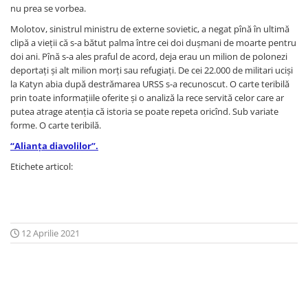
Atlase, dictionare si enciclopedii
nu prea se vorbea.
Benzi desenate
Molotov, sinistrul ministru de externe sovietic, a negat pînă în ultimă
clipă a vieții că s-a bătut palma între cei doi dușmani de moarte pentru
Carte prescolara
doi ani. Pînă s-a ales praful de acord, deja erau un milion de polonezi
Carti de colorat
deportați și alt milion morți sau refugiați. De cei 22.000 de militari uciși
Carti pentru copii
la Katyn abia după destrămarea URSS s-a recunoscut. O carte teribilă
Grafice
prin toate informațiile oferite și o analiză la rece servită celor care ar
putea atrage atenția că istoria se poate repeta oricînd. Sub variate
Literatura si fictiune
forme. O carte teribilă.
Povesti pentru copii
“Alianța diavolilor”.
Povesti si povestiri
Etichete articol:
Dictionare si enciclopedii
Atlase
Atlase, dictionare si enciclopedii
Dictionare de limba romana
12 Aprilie 2021
Dictionare tematice
Enciclopedii
Diete si fitness
Diete si alimentatie sanatoasa