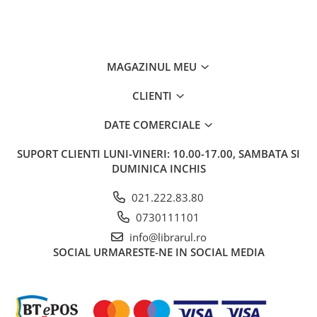
Fitness si frumusete
Diverse
Diverse
MAGAZINUL MEU
Feng Shui
Medicina alternativa
CLIENTI
Sa nu razi :((
DATE COMERCIALE
Drept
Legislatie
SUPORT CLIENTI
LUNI-VINERI: 10.00-17.00, SAMBATA SI
Fictiune
DUMINICA INCHIS
Actiune si Aventura
021.222.83.80
Actiune,aventura
0730111101
Clasici
info@librarul.ro
Crime, Thriller, Mistery
SOCIAL
URMARESTE-NE IN SOCIAL MEDIA
Fantasy
Istorica
Literatura de divertisment
Literatura romana