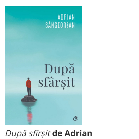
După sfîrșit
de Adrian