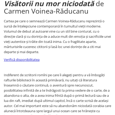
Visătorii nu mor niciodată
de
Carmen Voinea-Răducanu
Cartea pe care o semnează Carmen Voinea-Răducanu reprezintă o
sursă de înțelepciune contemporană în tumultul vieții moderne.
Volumul de debut al autoarei vine cu un stil bine conturat, cu o
direcție clară și cu dorința de a aduce mult din emoția și sacrificiile unei
vieți autentice și trăite din toată inima. Cu o fragilitate aparte,
mărturisirile cuceresc cititorii și lasă loc unei dorințe de a citi mai
departe și mai departe.
Verifică disponibilitatea
Indiferent de scriitorii romîni pe care îi alegeți pentru a vă îmbogăți
rafturile bibliotecii în această primăvară, nu uitați că literatura
înseamnă o căutare continuă, o aventură spre necunoscut,
posibilitatea infinită de a te îndrăgosti la prima vedere de o carte, de a
abandona o alta, de a avea inima frîntă după o primă lectură sau de a
lua din raft, imediat după ultimul capitol, încă o carte scrisă de același
autor. Cel mai important este să nu abandonăm niciodată corabia care
alunecă întotdeauna spre largul unui ocean care se hrănește cu