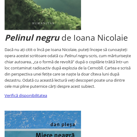
Memorii si jurnale
Moderna, contemporana
Poezie, teatru
Publicistica, eseu
Pelinul negru
de Ioana Nicolaie
Romance
Science Fiction
Dacă nu ați citit-o încă pe Ioana Nicolaie, puteți începe să cunoașteți
Young adult
opera acestei scriitoare odată cu
Pelinul negru
scris, cum mărturisește
chiar autoarea, „ca o formă de revoltă” după o copilărie trăită într-un
Filologie, Filosofie
loc contaminat radioactiv după explozia de la Cernobîl. Cartea e scrisă
Filologie
din perspectiva unei fetițe care se naște la doar cîteva luni după
dezastru. Odată cu această lectură veți descoperi poate una dintre
Filosofie
cele mai pline puternice cărți despre acest subiect.
Filosofie, Stiinte
Verifică disponibilitatea
Gastronomie
Alimentatie vegetariana
Arte si tehnici culinare
Bauturi si cocktailuri
Bucatari celebri