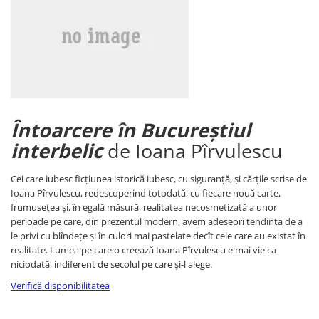
Medicina pentru toti
Sociologie, stiinte politice
Sociologie
Stiinte politice
Spiritualitate, ezoterism
Astrologie
Întoarcere în Bucureștiul
Dezvoltare spirituala
interbelic
de ​Ioana Pîrvulescu
Ezoterism
Stiinte
Cei care iubesc ficțiunea istorică iubesc, cu siguranță, și cărțile scrise de
Alte stiinte
Ioana Pîrvulescu, redescoperind totodată, cu fiecare nouă carte,
Astronomie, timp si spatiu
frumusețea și, în egală măsură, realitatea necosmetizată a unor
perioade pe care, din prezentul modern, avem adeseori tendința de a
Fizica
le privi cu blîndețe și în culori mai pastelate decît cele care au existat în
Medicina
realitate. Lumea pe care o creează Ioana Pîrvulescu e mai vie ca
niciodată, indiferent de secolul pe care și-l alege.
Verifică disponibilitatea