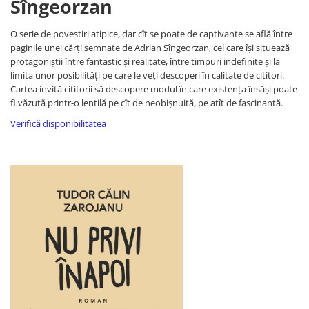
Sîngeorzan
O serie de povestiri atipice, dar cît se poate de captivante se află între
paginile unei cărți semnate de Adrian Sîngeorzan, cel care își situează
protagoniștii între fantastic și realitate, între timpuri indefinite și la
limita unor posibilități pe care le veți descoperi în calitate de cititori.
Cartea invită cititorii să descopere modul în care existența însăși poate
fi văzută printr-o lentilă pe cît de neobișnuită, pe atît de fascinantă.
Verifică disponibilitatea