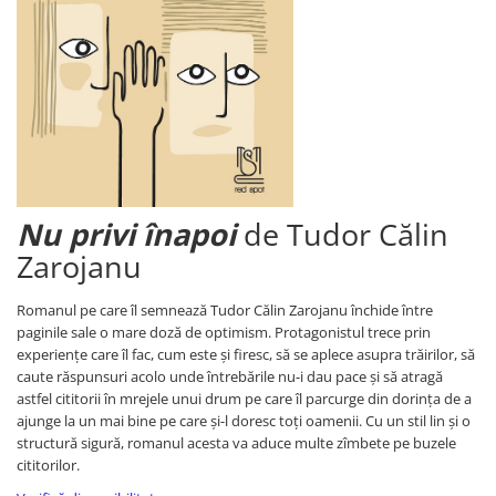
Nu privi înapoi
de Tudor Călin
Zarojanu
Romanul pe care îl semnează Tudor Călin Zarojanu închide între
paginile sale o mare doză de optimism. Protagonistul trece prin
experiențe care îl fac, cum este și firesc, să se aplece asupra trăirilor, să
caute răspunsuri acolo unde întrebările nu-i dau pace și să atragă
astfel cititorii în mrejele unui drum pe care îl parcurge din dorința de a
ajunge la un mai bine pe care și-l doresc toți oamenii. Cu un stil lin și o
structură sigură, romanul acesta va aduce multe zîmbete pe buzele
cititorilor.