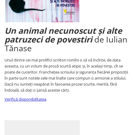
Relatii de familie si sanatate
Psihologie, Pedagogie si
Dezvoltare Personala
Dezvoltare personala
Un animal necunoscut și alte
Pedagogie
patruzeci de povestiri
de Iulian
Psihologia copilului si dezvoltarii
Tănase
Psihologia emotiilor
Psihologie cognitiva si a emotiilor
Unul dintre cei mai prolifici scriitori romîni o să vă încînte, de data
Psihologie pentru parinti
aceasta, cu un volum de proză scurtă atipic și, în același timp, cît se
poate de cuceritor. Franchețea scrisului și siguranța fiecărei propoziții
Psihologie practica
în parte sunt notele cele mai înalte care compun o armonie a stilului.
Psihologie si Psihoterapie
Dacă nu sunteți neapărat în favoarea prozei scurte, merită, fără
Teste de inteligenta
îndoială, să dați o șansă acestei cărți.
Religie
Verifică disponibilitatea
Alte religii
Alte religii crestine
Crestin ortodox
Sanatate