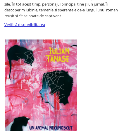
Istoria romanilor
zile. În tot acest timp, personajul principal ține și un jurnal. Îi
descoperim iubirile, temerile și speranțele de-a lungul unui roman
Istorie
reușit și cît se poate de captivant.
Istorie antica, medievala si
moderna
Verifică disponibilitatea
Istorie contemporana universala
Istorie sociala si culturala
Mari puteri ale lumii
Primul Razboi Mondial
Servicii secrete
Limbi straine
Dictionare
Ghiduri de conversatie
Gramatica
Invatarea limbilor straine
Parenting si familie
Dezvoltare personala (familie)
Mama si copilul