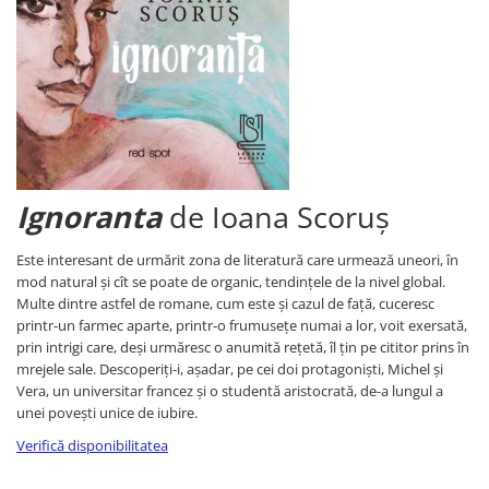
Ignoranta
de Ioana Scoruș
Este interesant de urmărit zona de literatură care urmează uneori, în
mod natural și cît se poate de organic, tendințele de la nivel global.
Multe dintre astfel de romane, cum este și cazul de față, cuceresc
printr-un farmec aparte, printr-o frumusețe numai a lor, voit exersată,
prin intrigi care, deși urmăresc o anumită rețetă, îl țin pe cititor prins în
mrejele sale. Descoperiți-i, așadar, pe cei doi protagoniști, Michel și
Vera, un universitar francez și o studentă aristocrată, de-a lungul a
unei povești unice de iubire.
Verifică disponibilitatea