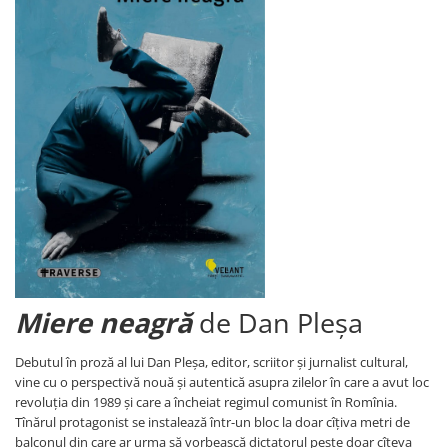
Carti de bucate
Conservarea si pastrarea
alimentelor
Ghiduri de calatorie, harti
Ghiduri de calatorie
Hobby, timp liber
Animale de companie
Carti de colorat pentru adulti
Casa, gradina
Hobby
Sport
Invatamant superior
Miere neagră
de Dan Pleșa
Cursuri universitare
Istorie
Debutul în proză al lui Dan Pleșa, editor, scriitor și jurnalist cultural,
Al Doilea Razboi Mondial
vine cu o perspectivă nouă și autentică asupra zilelor în care a avut loc
revoluția din 1989 și care a încheiat regimul comunist în Romînia.
Biografii, memorii si jurnale
Tînărul protagonist se instalează într-un bloc la doar cîțiva metri de
Istoria comunismului
balconul din care ar urma să vorbească dictatorul peste doar cîteva