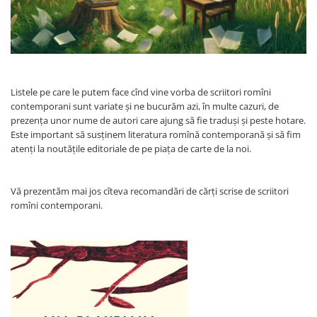
Pedagogie
Resurse umane
Vanzari si marketing
Carte scolara
Atlase, dictionare si enciclopedii
Listele pe care le putem face cînd vine vorba de scriitori romîni
Carte prescolara
contemporani sunt variate și ne bucurăm azi, în multe cazuri, de
Carte scolara
prezența unor nume de autori care ajung să fie traduși și peste hotare.
Dictionare de limba romana
Este important să susținem literatura romînă contemporană și să fim
atenți la noutățile editoriale de pe piața de carte de la noi.
Ghiduri de conversatie
Invatamant gimnazial
Invatamant primar
Vă prezentăm mai jos cîteva recomandări de cărți scrise de scriitori
romîni contemporani.
Invatarea limbilor straine
Liceu
Povesti si povestiri
Carti in limba engleza
Carti pentru copii
Activitati si jocuri pentru copii