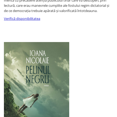
merită cu precădere atenția publicului tînăr care va descoperi, prin
Fitness si frumusete
lectură, care erau manevrele cumplite ale fostului regim dictatorial și
Diverse
de ce democrația trebuie apărată și valorificată întotdeauna.
Verifică disponibilitatea
Diverse
Feng Shui
Medicina alternativa
Sa nu razi :((
Drept
Legislatie
Fictiune
Actiune si Aventura
Actiune,aventura
Clasici
Crime, Thriller, Mistery
Fantasy
Istorica
Literatura de divertisment
Literatura romana