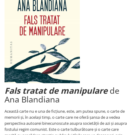
Atlase, dictionare si enciclopedii
Benzi desenate
Carte prescolara
Carti de colorat
Carti pentru copii
Grafice
Literatura si fictiune
Povesti pentru copii
Povesti si povestiri
Dictionare si enciclopedii
Atlase
Fals tratat de manipulare
de
Atlase, dictionare si enciclopedii
Ana Blandiana
Dictionare de limba romana
Dictionare tematice
Această carte nu e una de ficțiune, este, am putea spune, o carte de
Enciclopedii
memorii și, în același timp, o carte care ne oferă șansa de a vedea
Diete si fitness
perspectiva autoarei binecunoscute asupra societății de azi și asupra
fostului regim comunist. Este o carte tulburătoare și o carte care
Diete si alimentatie sanatoasa