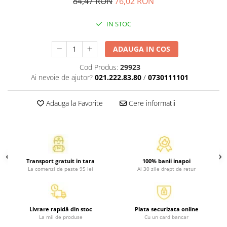
84,47 RON
76,02 RON
Activitati si jocuri pentru copii
Atlase, dictionare si enciclopedii
IN STOC
Benzi desenate
ADAUGA IN COS
Carte prescolara
Carti de colorat
Cod Produs:
29923
Carti pentru copii
Ai nevoie de ajutor?
021.222.83.80
/
0730111101
Grafice
Literatura si fictiune
Adauga la Favorite
Cere informatii
Povesti pentru copii
Povesti si povestiri
Dictionare si enciclopedii
Atlase
Transport gratuit in tara
100% banii inapoi
La comenzi de peste 95 lei
Ai 30 zile drept de retur
Atlase, dictionare si enciclopedii
Dictionare de limba romana
Dictionare tematice
Livrare rapidă din stoc
Plata securizata online
Enciclopedii
La mii de produse
Cu un card bancar
Diete si fitness