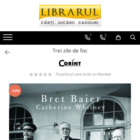
Toate Produsele
CARTI
1
2
Arta, arhitectura si fotografie
Trei zile de foc
Arhitectura
Fotografie
Istoria artei
Fii primul care scrie un Review
Pictura si desen
Biografii si memorii
-10%
Biografii
Memorii si jurnale
Teorie si critica literara
Business, economie, finante
Economie
Finante si investitii