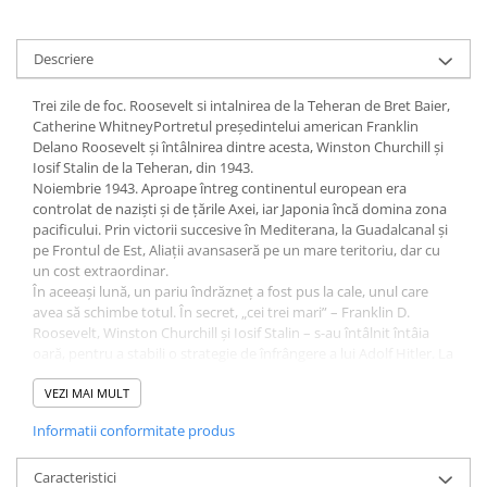
Diete si alimentatie sanatoasa
Fitness si frumusete
Descriere
Diverse
Trei zile de foc. Roosevelt si intalnirea de la Teheran de Bret Baier,
Diverse
Catherine WhitneyPortretul președintelui american Franklin
Feng Shui
Delano Roosevelt și întâlnirea dintre acesta, Winston Churchill și
Iosif Stalin de la Teheran, din 1943.
Medicina alternativa
Noiembrie 1943. Aproape întreg continentul european era
Sa nu razi :((
controlat de naziști și de țările Axei, iar Japonia încă domina zona
pacificului. Prin victorii succesive în Mediterana, la Guadalcanal și
Drept
pe Frontul de Est, Aliații avansaseră pe un mare teritoriu, dar cu
Legislatie
un cost extraordinar.
În aceeași lună, un pariu îndrăzneț a fost pus la cale, unul care
Fictiune
avea să schimbe totul. În secret, „cei trei mari” – Franklin D.
Actiune si Aventura
Roosevelt, Winston Churchill și Iosif Stalin – s-au întâlnit întâia
oară, pentru a stabili o strategie de înfrângere a lui Adolf Hitler. La
Actiune,aventura
Teheran, în Iran, pe parcursul a trei zile, acest trio – colaboratori
Clasici
improbabili, uniți de responsabilitatea lor ca șefi ai Puterilor Aliate
VEZI MAI MULT
Crime, Thriller, Mistery
– a luat decizii esențiale, care au marcat ultimii ani ai războiului și
Informatii conformitate produs
perioada postbelică.
Fantasy
Trei zile de foc se concentrează asupra vieții lui Franklin D.
Istorica
Roosevelt și, totodată, asupra factorilor care l-au condus către
Caracteristici