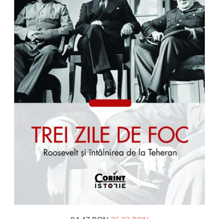
Management si leadership
Pedagogie
Resurse umane
Vanzari si marketing
Carte scolara
Atlase, dictionare si enciclopedii
Carte prescolara
Carte scolara
Dictionare de limba romana
Ghiduri de conversatie
Invatamant gimnazial
Invatamant primar
Invatarea limbilor straine
Liceu
Povesti si povestiri
Carti in limba engleza
Carti pentru copii