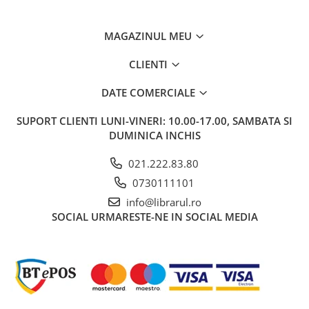
Bucatari celebri
Carti de bucate
MAGAZINUL MEU
Conservarea si pastrarea
alimentelor
CLIENTI
Ghiduri de calatorie, harti
DATE COMERCIALE
Ghiduri de calatorie
Hobby, timp liber
SUPORT CLIENTI
LUNI-VINERI: 10.00-17.00, SAMBATA SI
DUMINICA INCHIS
Animale de companie
Carti de colorat pentru adulti
021.222.83.80
Casa, gradina
0730111101
Hobby
info@librarul.ro
Sport
SOCIAL
URMARESTE-NE IN SOCIAL MEDIA
Invatamant superior
Cursuri universitare
Istorie
Al Doilea Razboi Mondial
Biografii, memorii si jurnale