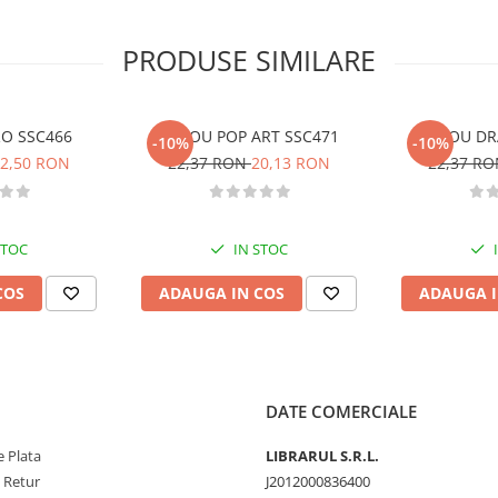
PRODUSE SIMILARE
RO SSC466
STILOU POP ART SSC471
STILOU D
-10%
-10%
2,50 RON
22,37 RON
20,13 RON
22,37 R
STOC
IN STOC
COS
ADAUGA IN COS
ADAUGA I
DATE COMERCIALE
 Plata
LIBRARUL S.R.L.
e Retur
J2012000836400