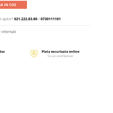
A IN COS
e ajutor?
021.222.83.80
/
0730111101
informatii
stoc
Plata securizata online
Cu un card bancar