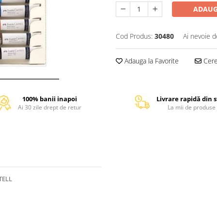
ADAUG
Cod Produs:
30480
Ai nevoie d
Adauga la Favorite
Cere 
100% banii inapoi
Livrare rapidă din 
Ai 30 zile drept de retur
La mii de produse
TELL