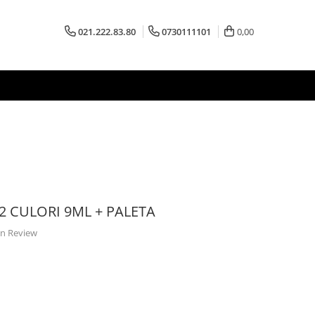
021.222.83.80
0730111101
0,00
2 CULORI 9ML + PALETA
 un Review