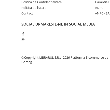
Politica de Confidentialitate
Garantia 
Diete si alimentatie sanatoasa
Politica de livrare
ANPC
Fitness si frumusete
Contact
ANPC - SA
Diverse
SOCIAL
URMARESTE-NE IN SOCIAL MEDIA
Diverse
Feng Shui
Medicina alternativa
Sa nu razi :((
Drept
©Copyright LIBRARUL S.R.L. 2026
Platforma E-commerce by
Legislatie
Gomag
Fictiune
Actiune si Aventura
Actiune,aventura
Clasici
Crime, Thriller, Mistery
Fantasy
Istorica