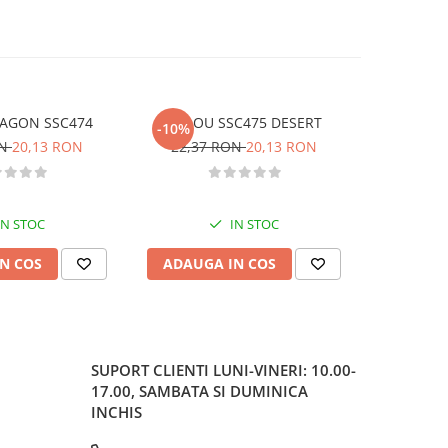
RAGON SSC474
STILOU SSC475 DESERT
SET CREA
-10%
-10%
ON
20,13 RON
22,37 RON
20,13 RON
49,82
IN STOC
IN STOC
N COS
ADAUGA IN COS
ADAUG
SUPORT CLIENTI
LUNI-VINERI: 10.00-
17.00, SAMBATA SI DUMINICA
INCHIS