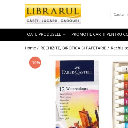
Toate Produsele
CARTI
TOATE PRODUSELE
PROMOTIE CARTII PENTRU CO
Arta, arhitectura si fotografie
Arhitectura
Home /
RECHIZITE, BIROTICA SI PAPETARIE /
Rechizite
Fotografie
Istoria artei
-10%
Pictura si desen
Biografii si memorii
Biografii
Memorii si jurnale
Teorie si critica literara
Business, economie, finante
Economie
Finante si investitii