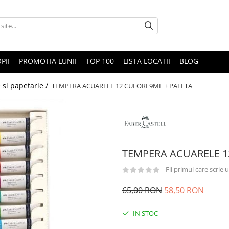
PII
PROMOTIA LUNII
TOP 100
LISTA LOCATII
BLOG
 si papetarie /
TEMPERA ACUARELE 12 CULORI 9ML + PALETA
TEMPERA ACUARELE 1
Fii primul care scrie
65,00 RON
58,50 RON
IN STOC