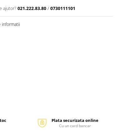
e ajutor?
021.222.83.80
/
0730111101
informatii
stoc
Plata securizata online
Cu un card bancar