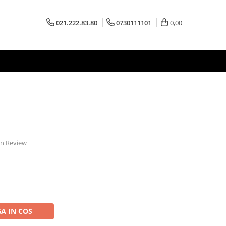
021.222.83.80
0730111101
0,00
 un Review
A IN COS