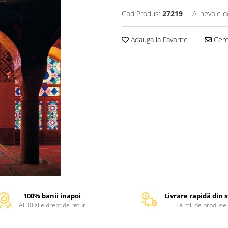
Cod Produs:
27219
Ai nevoie d
Adauga la Favorite
Cere 
100% banii inapoi
Livrare rapidă din 
Ai 30 zile drept de retur
La mii de produse