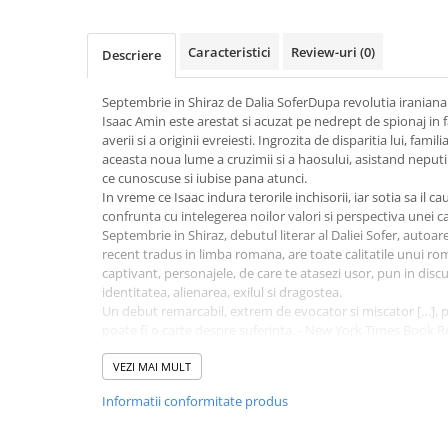
Activitati si jocuri pentru copii
Atlase, dictionare si enciclopedii
Caracteristici
Review-uri
(0)
Descriere
Benzi desenate
Carte prescolara
Septembrie in Shiraz de Dalia SoferDupa revolutia iraniana 
Isaac Amin este arestat si acuzat pe nedrept de spionaj in
Carti de colorat
averii si a originii evreiesti. Ingrozita de disparitia lui, fami
Carti pentru copii
aceasta noua lume a cruzimii si a haosului, asistand neputi
Grafice
ce cunoscuse si iubise pana atunci.
In vreme ce Isaac indura terorile inchisorii, iar sotia sa il ca
Literatura si fictiune
confrunta cu intelegerea noilor valori si perspectiva unei c
Povesti pentru copii
Septembrie in Shiraz, debutul literar al Daliei Sofer, aut
recent tradus in limba romana, are toate calitatile unui ro
Povesti si povestiri
captivant, personajele, de care te atasezi usor, pun in discu
Dictionare si enciclopedii
identitatea, alienarea, exilul si dragostea.
Un debut remarcabil, extrem de evocator si miscator […], p
Atlase
poate fi o carte despre suferinta. - New York Times Book 
Atlase, dictionare si enciclopedii
Dalia Sofer […] stie sa impleteasca o poveste din patru pers
Dictionare de limba romana
asupra impactului emotional al revoltelor politice si asupra c
VEZI MAI MULT
pierde totul. - Marie Claire
Dictionare tematice
Informatii conformitate produs
Proza ei eleganta face minuni. Dalia Sofer stie sa surprinda 
Enciclopedii
republica teocratica. - Financial Times
Diete si fitness
Sofer surprinde complexitatea unei tari in care senzatiile a