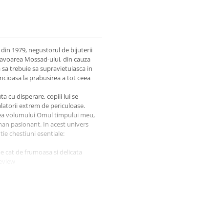
din 1979, negustorul de bijuterii
 favoarea Mossad-ului, din cauza
lia sa trebuie sa supravietuiasca in
ncioasa la prabusirea a tot ceea
uta cu disperare, copiii lui se
alatorii extrem de periculoase.
oarea volumului Omul timpului meu,
man pasionant. In acest univers
tie chestiuni esentiale:
e cat de frumoasa si delicata
Review
pective, oferind o viziune unica
onstientizarii posibilitatii de a
perfect tranzitia Iranului catre o
bunda la tot pasul, pentru a