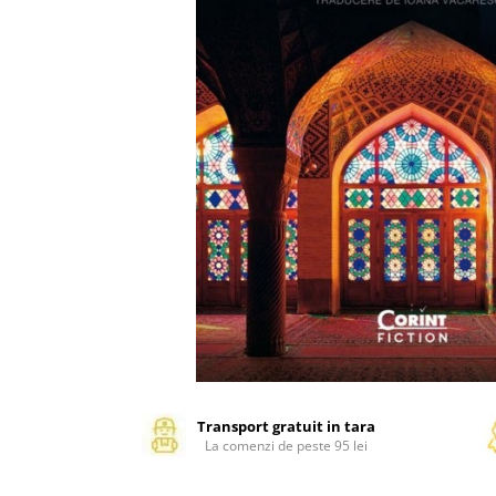
Management si leadership
Pedagogie
Resurse umane
Vanzari si marketing
Carte scolara
Atlase, dictionare si enciclopedii
Carte prescolara
Carte scolara
Dictionare de limba romana
Ghiduri de conversatie
Invatamant gimnazial
Invatamant primar
Invatarea limbilor straine
Liceu
Povesti si povestiri
Transport gratuit in tara
La comenzi de peste 95 lei
Carti in limba engleza
Carti pentru copii