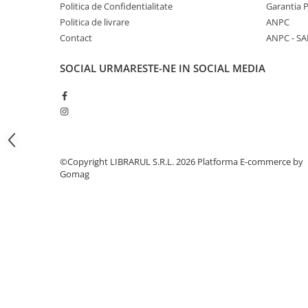
Literatura de divertisment
Politica de Confidentialitate
Garantia 
Politica de livrare
ANPC
Literatura romana
Contact
ANPC - SA
Memorii si jurnale
Moderna, contemporana
SOCIAL
URMARESTE-NE IN SOCIAL MEDIA
Poezie, teatru
Publicistica, eseu
Romance
Science Fiction
Young adult
©Copyright LIBRARUL S.R.L. 2026
Platforma E-commerce by
Filologie, Filosofie
Gomag
Filologie
Filosofie
Filosofie, Stiinte
Gastronomie
Alimentatie vegetariana
Arte si tehnici culinare
Bauturi si cocktailuri