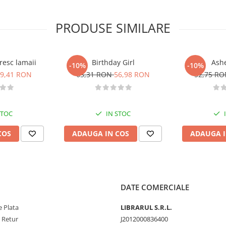
ent, se bucura de familie si
n acest roman, adevaratul
PRODUSE SIMILARE
ea. - The Jewish Daily Forward
ori, obsedanta. - Miami Herald
ws
 trecut si motivatiile ascunse. -
resc lamaii
Birthday Girl
Ashe
-10%
-10%
9,41 RON
63,31 RON
56,98 RON
52,75 R
it, pentru ca va da nastere, fara
STOC
IN STOC
COS
ADAUGA IN COS
ADAUGA I
DATE COMERCIALE
 Plata
LIBRARUL S.R.L.
e Retur
J2012000836400