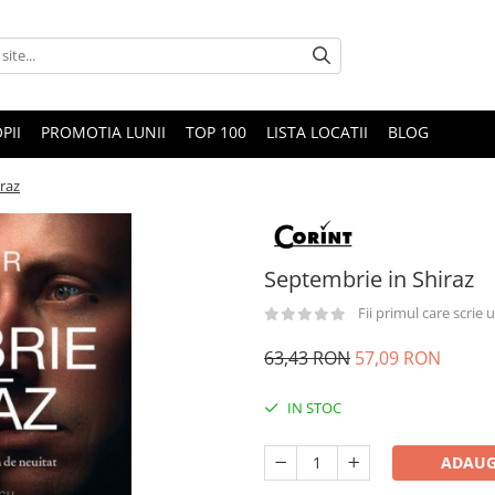
PII
PROMOTIA LUNII
TOP 100
LISTA LOCATII
BLOG
raz
Septembrie in Shiraz
Fii primul care scrie
63,43 RON
57,09 RON
IN STOC
ADAUG