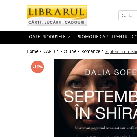
Toate Produsele
CARTI
TOATE PRODUSELE
PROMOTIE CARTII PENTRU CO
Arta, arhitectura si fotografie
Arhitectura
Home /
CARTI /
Fictiune /
Romance /
Septembrie in Shi
Fotografie
Istoria artei
-10%
Pictura si desen
Biografii si memorii
Biografii
Memorii si jurnale
Teorie si critica literara
Business, economie, finante
Economie
Finante si investitii