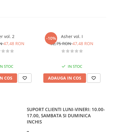
r vol. 2
Asher vol. I
C
-10%
-10%
ON
47,48 RON
52,75 RON
47,48 RON
52,90
IN STOC
IN STOC
N COS
ADAUGA IN COS
ADAUG
SUPORT CLIENTI
LUNI-VINERI: 10.00-
17.00, SAMBATA SI DUMINICA
INCHIS