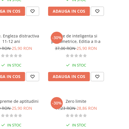
GA IN COS
ADAUGA IN COS
. Engleza distractiva
Teste de inteligenta si
-30%
11-12 ani
psihometrice, Editia a II-a
0 RON
25,90 RON
37,00 RON
25,90 RON
IN STOC
IN STOC
GA IN COS
ADAUGA IN COS
preme de aptitudini
Zero limite
-30%
0 RON
25,90 RON
41,23 RON
28,86 RON
IN STOC
IN STOC