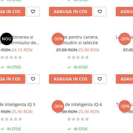
A IN COS
ADAUGA IN COS
ADAU
test. Obtinerea si
Teste pentru cariera,
Larousse
NOU
-30%
-30%
irea permisului de
aptitudini si selectie
e „13 din 15“– 2026
0 RON
24,15 RON
37,00 RON
25,90 RON
37,0
IN STOC
IN STOC
A IN COS
ADAUGA IN COS
ADAU
de inteligenta IQ 5
Teste de inteligenta IQ-6
Teste su
-30%
-30%
0 RON
25,90 RON
37,00 RON
25,90 RON
37,0
IN STOC
IN STOC