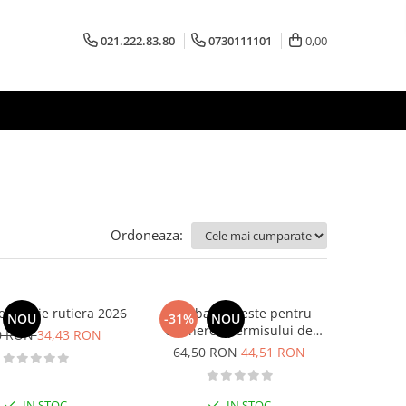
021.222.83.80
0730111101
0,00
Ordoneaza:
egislatie rutiera 2026
Intrebari si teste pentru
NOU
-31%
NOU
obtinerea permisului de
0 RON
34,43 RON
conducere auto. Categoriile C,
64,50 RON
44,51 RON
CE + D, DE 2026
IN STOC
IN STOC