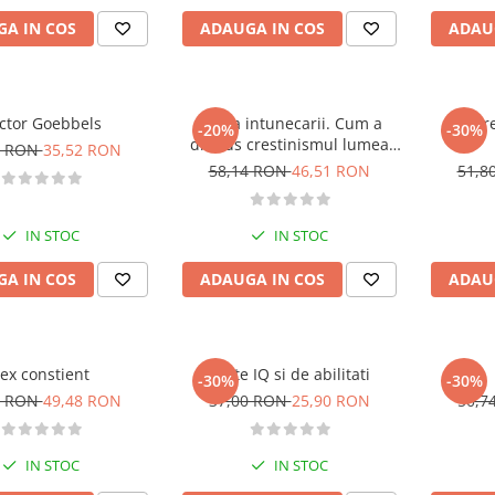
A IN COS
ADAUGA IN COS
ADAU
ctor Goebbels
Epoca intunecarii. Cum a
Secr
-20%
-30%
distrus crestinismul lumea
4 RON
35,52 RON
clasica
58,14 RON
46,51 RON
51,8
IN STOC
IN STOC
A IN COS
ADAUGA IN COS
ADAU
ex constient
Teste IQ si de abilitati
-30%
-30%
3 RON
49,48 RON
37,00 RON
25,90 RON
50,7
IN STOC
IN STOC