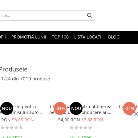
PII
PROMOTIA LUNII
TOP 100
LISTA LOCATII
BLOG
Produsele
1-
24
din
7010
produse
ari si teste pentru
Chestionare pentru obtinerea
Curs de l
NOU
-31%
NOU
-31%
ea permisului auto
permisului de conducere auto
49,9
ria B - editia 2026
- Categoria B - 2026
0 RON
58,65 RON
54,90 RON
37,88 RON
IN STOC
IN STOC