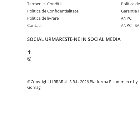
Literatura de divertisment
Termeni si Conditii
Politica d
Literatura romana
Politica de Confidentialitate
Garantia 
Politica de livrare
ANPC
Memorii si jurnale
Contact
ANPC - SA
Moderna, contemporana
Poezie, teatru
SOCIAL
URMARESTE-NE IN SOCIAL MEDIA
Publicistica, eseu
Romance
Science Fiction
Young adult
Filologie, Filosofie
©Copyright LIBRARUL S.R.L. 2026
Platforma E-commerce by
Filologie
Gomag
Filosofie
Filosofie, Stiinte
Gastronomie
Alimentatie vegetariana
Arte si tehnici culinare
Bauturi si cocktailuri