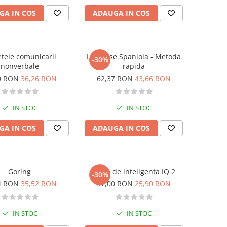
GA IN COS
ADAUGA IN COS
etele comunicarii
Larousse Spaniola - Metoda
-30%
nonverbale
rapida
0 RON
36,26 RON
62,37 RON
43,66 RON
IN STOC
IN STOC
GA IN COS
ADAUGA IN COS
Goring
Teste de inteligenta IQ 2
-30%
4 RON
35,52 RON
37,00 RON
25,90 RON
IN STOC
IN STOC