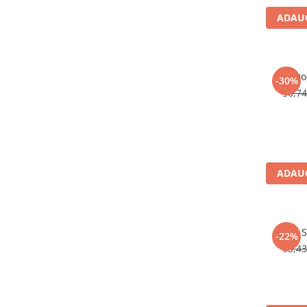
Activitati si jocuri pentru copii
ADAUG
Atlase, dictionare si enciclopedii
Benzi desenate
Carte prescolara
Do
-30%
Carti de colorat
50,7
Carti pentru copii
Grafice
Literatura si fictiune
Povesti pentru copii
ADAUG
Povesti si povestiri
Dictionare si enciclopedii
Atlase
Atlase, dictionare si enciclopedii
S
-22%
63,4
Dictionare de limba romana
Dictionare tematice
Enciclopedii
Diete si fitness