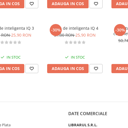
A IN COS
ADAUGA IN COS
ADAU
de inteligenta IQ 3
Teste de inteligenta IQ 4
Spirit
-30%
-30%
complet
0 RON
25,90 RON
37,00 RON
25,90 RON
50,7
IN STOC
IN STOC
A IN COS
ADAUGA IN COS
ADAU
DATE COMERCIALE
 Plata
LIBRARUL S.R.L.