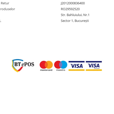
e Retur
J2012000836400
Produselor
RO29592520
Str. Bahluiului, Nr.1
L
Sector 1, București