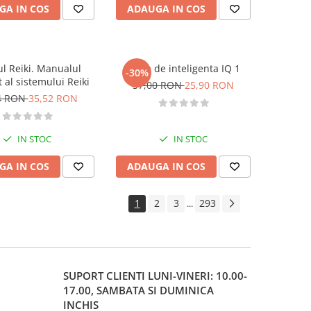
GA IN COS
ADAUGA IN COS
ul Reiki. Manualul
Teste de inteligenta IQ 1
-30%
 al sistemului Reiki
37,00 RON
25,90 RON
4 RON
35,52 RON
IN STOC
IN STOC
GA IN COS
ADAUGA IN COS
1
2
3
293
...
SUPORT CLIENTI
LUNI-VINERI: 10.00-
17.00, SAMBATA SI DUMINICA
INCHIS