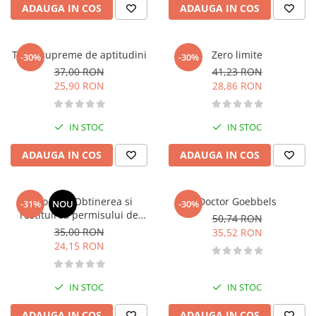
ADAUGA IN COS
ADAUGA IN COS
Diete si alimentatie sanatoasa
Fitness si frumusete
Diverse
Teste supreme de aptitudini
Zero limite
-30%
-30%
37,00 RON
41,23 RON
Diverse
25,90 RON
28,86 RON
Feng Shui
Medicina alternativa
IN STOC
IN STOC
Sa nu razi :((
Drept
ADAUGA IN COS
ADAUGA IN COS
Legislatie
Fictiune
Auto test. Obtinerea si
Doctor Goebbels
-31%
NOU
-30%
Actiune si Aventura
restituirea permisului de
50,74 RON
conducere „13 din 15“– 2026
Actiune,aventura
35,00 RON
35,52 RON
24,15 RON
Clasici
Crime, Thriller, Mistery
Fantasy
IN STOC
IN STOC
Istorica
ADAUGA IN COS
ADAUGA IN COS