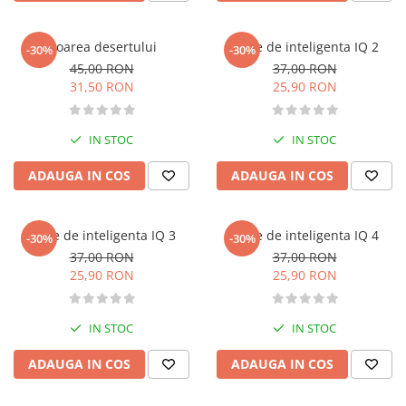
Bucatari celebri
Carti de bucate
Floarea desertului
Teste de inteligenta IQ 2
-30%
-30%
Conservarea si pastrarea
45,00 RON
37,00 RON
alimentelor
31,50 RON
25,90 RON
Ghiduri de calatorie, harti
Ghiduri de calatorie
IN STOC
IN STOC
Hobby, timp liber
ADAUGA IN COS
ADAUGA IN COS
Animale de companie
Carti de colorat pentru adulti
Casa, gradina
Teste de inteligenta IQ 3
Teste de inteligenta IQ 4
-30%
-30%
Hobby
37,00 RON
37,00 RON
Sport
25,90 RON
25,90 RON
Invatamant superior
Cursuri universitare
IN STOC
IN STOC
Istorie
ADAUGA IN COS
ADAUGA IN COS
Al Doilea Razboi Mondial
Biografii, memorii si jurnale