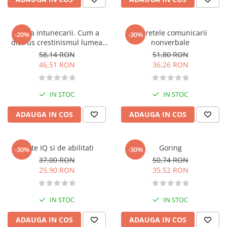
Literatura de divertisment
Literatura romana
Memorii si jurnale
Epoca intunecarii. Cum a
Secretele comunicarii
-20%
-30%
distrus crestinismul lumea
nonverbale
Moderna, contemporana
clasica
58,14 RON
51,80 RON
Poezie, teatru
46,51 RON
36,26 RON
Publicistica, eseu
Romance
IN STOC
IN STOC
Science Fiction
Young adult
ADAUGA IN COS
ADAUGA IN COS
Filologie, Filosofie
Filologie
Teste IQ si de abilitati
Goring
-30%
-30%
Filosofie
37,00 RON
50,74 RON
Filosofie, Stiinte
25,90 RON
35,52 RON
Gastronomie
Alimentatie vegetariana
IN STOC
IN STOC
Arte si tehnici culinare
ADAUGA IN COS
ADAUGA IN COS
Bauturi si cocktailuri