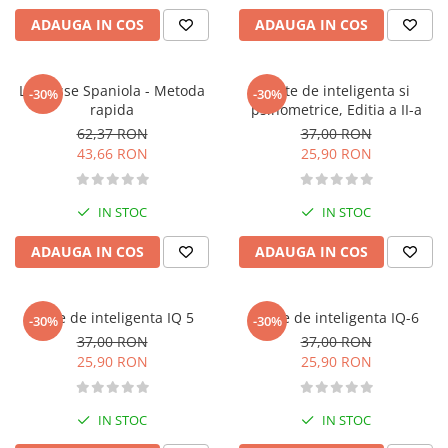
Activitati si jocuri pentru copii
ADAUGA IN COS
ADAUGA IN COS
Atlase, dictionare si enciclopedii
Benzi desenate
Larousse Spaniola - Metoda
Teste de inteligenta si
-30%
-30%
Carte prescolara
rapida
psihometrice, Editia a II-a
Carti de colorat
62,37 RON
37,00 RON
Carti pentru copii
43,66 RON
25,90 RON
Grafice
Literatura si fictiune
IN STOC
IN STOC
Povesti pentru copii
ADAUGA IN COS
ADAUGA IN COS
Povesti si povestiri
Dictionare si enciclopedii
Atlase
Teste de inteligenta IQ 5
Teste de inteligenta IQ-6
-30%
-30%
Atlase, dictionare si enciclopedii
37,00 RON
37,00 RON
25,90 RON
25,90 RON
Dictionare de limba romana
Dictionare tematice
Enciclopedii
IN STOC
IN STOC
Diete si fitness