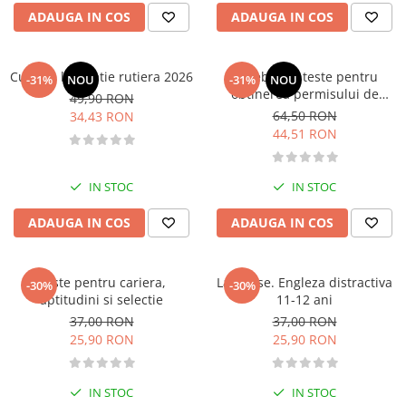
Management si leadership
ADAUGA IN COS
ADAUGA IN COS
Pedagogie
Resurse umane
Curs de legislatie rutiera 2026
Intrebari si teste pentru
-31%
NOU
-31%
NOU
Vanzari si marketing
obtinerea permisului de
49,90 RON
Carte scolara
conducere auto. Categoriile C,
64,50 RON
34,43 RON
CE + D, DE 2026
Atlase, dictionare si enciclopedii
44,51 RON
Carte prescolara
Carte scolara
IN STOC
IN STOC
Dictionare de limba romana
ADAUGA IN COS
ADAUGA IN COS
Ghiduri de conversatie
Invatamant gimnazial
Invatamant primar
Teste pentru cariera,
Larousse. Engleza distractiva
-30%
-30%
Invatarea limbilor straine
aptitudini si selectie
11-12 ani
37,00 RON
37,00 RON
Liceu
25,90 RON
25,90 RON
Povesti si povestiri
Carti in limba engleza
IN STOC
IN STOC
Carti pentru copii