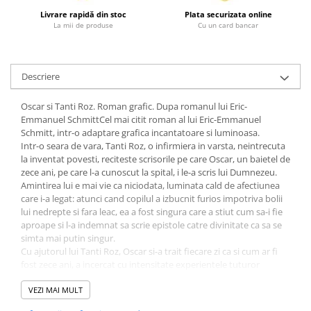
Fitness si frumusete
Livrare rapidă din stoc
Plata securizata online
La mii de produse
Cu un card bancar
Diverse
Diverse
Feng Shui
Descriere
Medicina alternativa
Sa nu razi :((
Oscar si Tanti Roz. Roman grafic. Dupa romanul lui Eric-
Emmanuel SchmittCel mai citit roman al lui Eric-Emmanuel
Drept
Schmitt, intr-o adaptare grafica incantatoare si luminoasa.
Legislatie
Intr-o seara de vara, Tanti Roz, o infirmiera in varsta, neintrecuta
la inventat povesti, reciteste scrisorile pe care Oscar, un baietel de
Fictiune
zece ani, pe care l-a cunoscut la spital, i le-a scris lui Dumnezeu.
Actiune si Aventura
Amintirea lui e mai vie ca niciodata, luminata cald de afectiunea
care i-a legat: atunci cand copilul a izbucnit furios impotriva bolii
Actiune,aventura
lui nedrepte si fara leac, ea a fost singura care a stiut cum sa-i fie
Clasici
aproape si l-a indemnat sa scrie epistole catre divinitate ca sa se
Crime, Thriller, Mistery
simta mai putin singur.
Cu ajutorul lui Tanti Roz, Oscar si-a trait fiecare zi ca si cum ar fi
Fantasy
fost zece ani, a incercat cu intensitate experientele tuturor
Istorica
varstelor, a invatat, printre rasete si uneori lacrimi, ca viata e
miraculoasa, ca binele si raul nu sunt absolute si ca orice sfarsit e
VEZI MAI MULT
Literatura de divertisment
un inceput.
Literatura romana