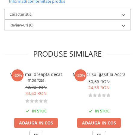
Informatii conformitate produs
Memorii si jurnale
Caracteristici
Moderna, contemporana
Poezie, teatru
Review-uri
(0)
Publicistica, eseu
Romance
Science Fiction
PRODUSE SIMILARE
Young adult
Filologie, Filosofie
Filologie
Viata e mai dreapta decat
Manuscrisul gasit la Accra
-20%
-20%
Filosofie
moartea
30,66 RON
42,00 RON
Filosofie, Stiinte
24,53 RON
33,60 RON
Gastronomie
Alimentatie vegetariana
IN STOC
IN STOC
Arte si tehnici culinare
Bauturi si cocktailuri
ADAUGA IN COS
ADAUGA IN COS
Bucatari celebri