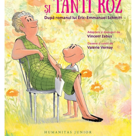
Pedagogie
Resurse umane
Vanzari si marketing
Carte scolara
Atlase, dictionare si enciclopedii
Carte prescolara
Carte scolara
Dictionare de limba romana
Ghiduri de conversatie
Invatamant gimnazial
Invatamant primar
Invatarea limbilor straine
Liceu
Povesti si povestiri
Carti in limba engleza
Carti pentru copii
Activitati si jocuri pentru copii