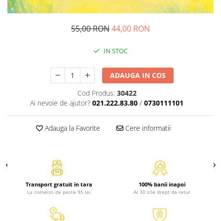
Atlase, dictionare si enciclopedii
Benzi desenate
55,00 RON
44,00 RON
Carte prescolara
Carti de colorat
IN STOC
Carti pentru copii
Grafice
ADAUGA IN COS
Literatura si fictiune
Cod Produs:
30422
Povesti pentru copii
Ai nevoie de ajutor?
021.222.83.80
/
0730111101
Povesti si povestiri
Dictionare si enciclopedii
Adauga la Favorite
Cere informatii
Atlase
Atlase, dictionare si enciclopedii
Dictionare de limba romana
Dictionare tematice
Transport gratuit in tara
100% banii inapoi
Enciclopedii
La comenzi de peste 95 lei
Ai 30 zile drept de retur
Diete si fitness
Diete si alimentatie sanatoasa