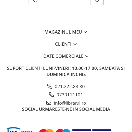
Carti de bucate
Conservarea si pastrarea
alimentelor
Ghiduri de calatorie, harti
Ghiduri de calatorie
MAGAZINUL MEU
Hobby, timp liber
CLIENTI
Animale de companie
Carti de colorat pentru adulti
DATE COMERCIALE
Casa, gradina
SUPORT CLIENTI
LUNI-VINERI: 10.00-17.00, SAMBATA SI
Hobby
DUMINICA INCHIS
Sport
021.222.83.80
Invatamant superior
0730111101
Cursuri universitare
info@librarul.ro
Istorie
SOCIAL
URMARESTE-NE IN SOCIAL MEDIA
Al Doilea Razboi Mondial
Biografii, memorii si jurnale
Istoria comunismului