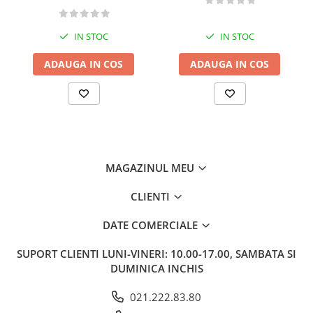
Memorii si jurnale
Moderna, contemporana
IN STOC
IN STOC
Poezie, teatru
ADAUGA IN COS
ADAUGA IN COS
Publicistica, eseu
Romance
Science Fiction
Young adult
Filologie, Filosofie
Filologie
MAGAZINUL MEU
Filosofie
CLIENTI
Filosofie, Stiinte
Gastronomie
DATE COMERCIALE
Alimentatie vegetariana
SUPORT CLIENTI
LUNI-VINERI: 10.00-17.00, SAMBATA SI
Arte si tehnici culinare
DUMINICA INCHIS
Bauturi si cocktailuri
Bucatari celebri
021.222.83.80