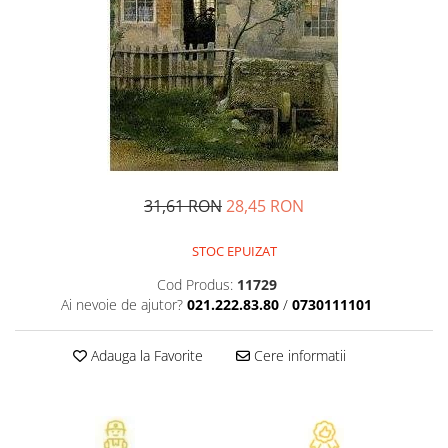
Pedagogie
Resurse umane
Vanzari si marketing
Carte scolara
Atlase, dictionare si enciclopedii
Carte prescolara
Carte scolara
Dictionare de limba romana
31,61 RON
28,45 RON
Ghiduri de conversatie
Invatamant gimnazial
STOC EPUIZAT
Invatamant primar
Cod Produs:
11729
Invatarea limbilor straine
Ai nevoie de ajutor?
021.222.83.80
/
0730111101
Liceu
Povesti si povestiri
Adauga la Favorite
Cere informatii
Carti in limba engleza
Carti pentru copii
Activitati si jocuri pentru copii