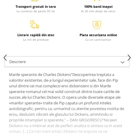
Atlase, dictionare si enciclopedii
Transport gratuit in tara
100% banii inapoi
Benzi desenate
La comenzi de peste 95 lei
Ai 30 zile drept de retur
Carte prescolara
Carti de colorat
Carti pentru copii
Livrare rapidă din stoc
Plata securizata online
La mii de produse
Cu un card bancar
Grafice
Literatura si fictiune
Povesti pentru copii
Descriere
Povesti si povestiri
Dictionare si enciclopedii
Marile sperante de Charles Dickens"Descoperirea treptata a
valorilor existentei, de-a lungul experientelor sale, face din Pip
Atlase
unul dintre cei mai complecsi eroi dickensieni si din Marile
Atlase, dictionare si enciclopedii
sperante romanul cel mai solid construit dintre toate cartile de
succes ale lui Charles Dickens. O opera unde diversele etape ale
Dictionare de limba romana
«marilor sperante» traite de Pip capata un profund inteles
Dictionare tematice
autobiografic, pentru ca, urmarind cu atentie povestea rostita de
Enciclopedii
erou, deslusim vibratii ale glasului lui Dickens, amintindu-si
propriile intamplari si sperante." – DAN GRIGORESCU"Nicaieri
Diete si fitness
Dickens nu a imbinat atat de perfect analiza si sinteza ca in acest
Diete si alimentatie sanatoasa
roman. […] Ca toti marii artisti, Dickens ne impune sa ne