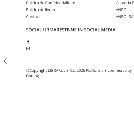
Literatura de divertisment
Politica de Confidentialitate
Garantia 
Politica de livrare
ANPC
Literatura romana
Contact
ANPC - SA
Memorii si jurnale
Moderna, contemporana
SOCIAL
URMARESTE-NE IN SOCIAL MEDIA
Poezie, teatru
Publicistica, eseu
Romance
Science Fiction
Young adult
©Copyright LIBRARUL S.R.L. 2026
Platforma E-commerce by
Filologie, Filosofie
Gomag
Filologie
Filosofie
Filosofie, Stiinte
Gastronomie
Alimentatie vegetariana
Arte si tehnici culinare
Bauturi si cocktailuri