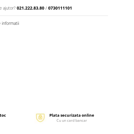
e ajutor?
021.222.83.80
/
0730111101
informatii
stoc
Plata securizata online
Cu un card bancar