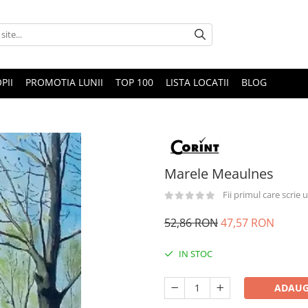
PII
PROMOTIA LUNII
TOP 100
LISTA LOCATII
BLOG
Marele Meaulnes
Fii primul care scrie
52,86 RON
47,57 RON
IN STOC
ADAUG