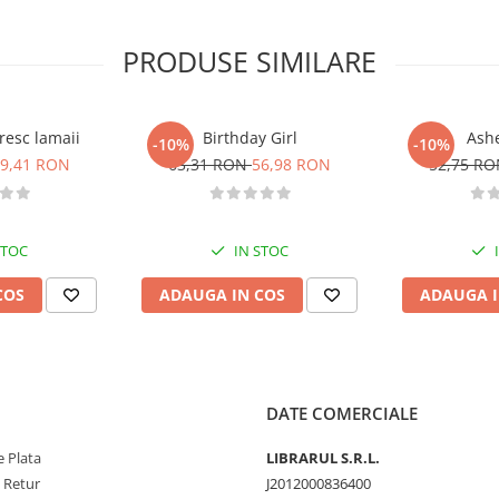
PRODUSE SIMILARE
resc lamaii
Birthday Girl
Ashe
-10%
-10%
9,41 RON
63,31 RON
56,98 RON
52,75 R
STOC
IN STOC
COS
ADAUGA IN COS
ADAUGA I
DATE COMERCIALE
 Plata
LIBRARUL S.R.L.
e Retur
J2012000836400