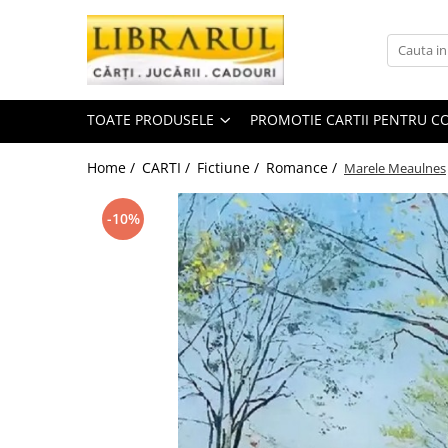
Toate Produsele
CARTI
TOATE PRODUSELE
PROMOTIE CARTII PENTRU CO
Arta, arhitectura si fotografie
Arhitectura
Home /
CARTI /
Fictiune /
Romance /
Marele Meaulnes
Fotografie
Istoria artei
-10%
Pictura si desen
Biografii si memorii
Biografii
Memorii si jurnale
Teorie si critica literara
Business, economie, finante
Economie
Finante si investitii