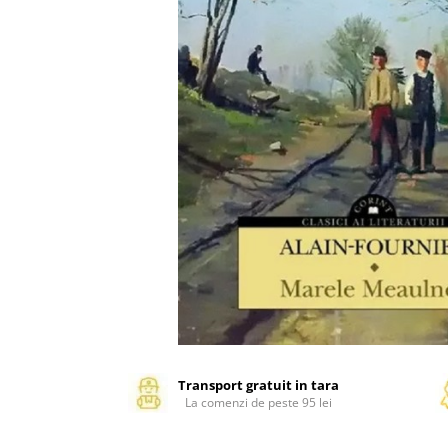
Management si leadership
Pedagogie
Resurse umane
Vanzari si marketing
Carte scolara
Atlase, dictionare si enciclopedii
Carte prescolara
Carte scolara
Dictionare de limba romana
Ghiduri de conversatie
Invatamant gimnazial
Invatamant primar
Invatarea limbilor straine
Liceu
Povesti si povestiri
Transport gratuit in tara
La comenzi de peste 95 lei
Carti in limba engleza
Carti pentru copii