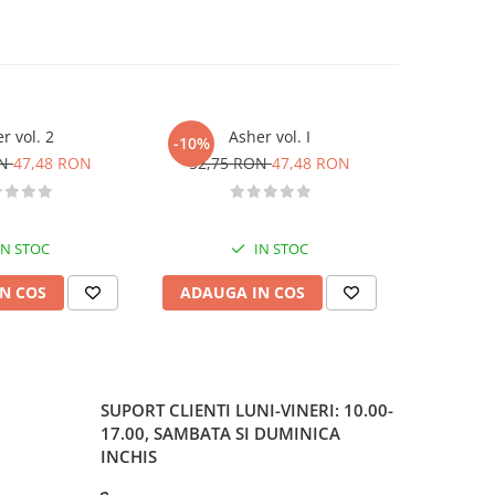
r vol. 2
Asher vol. I
C
-10%
-10%
ON
47,48 RON
52,75 RON
47,48 RON
52,90
IN STOC
IN STOC
N COS
ADAUGA IN COS
ADAUG
SUPORT CLIENTI
LUNI-VINERI: 10.00-
17.00, SAMBATA SI DUMINICA
INCHIS