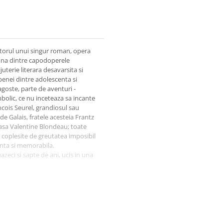
torul unui singur roman, opera
 una dintre capodoperele
uterie literara desavarsita si
penei dintre adolescenta si
goste, parte de aventuri -
mbolic, ce nu inceteaza sa incante
ancois Seurel, grandiosul sau
e Galais, fratele acesteia Frantz
oasa Valentine Blondeau; toate
r coplesite de greutatea imposibil
anta si memorabila.
zeci si sapte de ani, ucis in una
ului (Les cent livres du siecle)
a mai cunoscuta fiind
 joaca si Clemence Poesy.