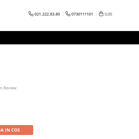
021.222.83.80
0730111101
0,00
 un Review
A IN COS