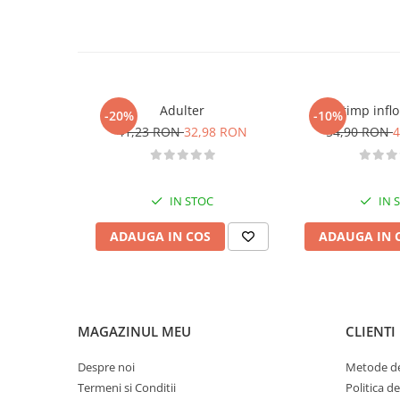
Diete si alimentatie sanatoasa
Fitness si frumusete
Diverse
Diverse
Adulter
Cat timp inflo
-20%
-10%
Feng Shui
41,23 RON
32,98 RON
54,90 RON
4
Medicina alternativa
Sa nu razi :((
Drept
IN STOC
IN 
Legislatie
ADAUGA IN COS
ADAUGA IN 
Fictiune
Actiune si Aventura
Actiune,aventura
Clasici
MAGAZINUL MEU
CLIENTI
Crime, Thriller, Mistery
Fantasy
Despre noi
Metode de
Istorica
Termeni si Conditii
Politica d