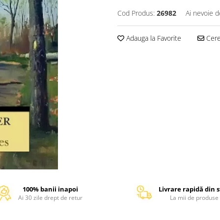
Cod Produs:
26982
Ai nevoie d
Adauga la Favorite
Cere 
100% banii inapoi
Livrare rapidă din 
Ai 30 zile drept de retur
La mii de produse