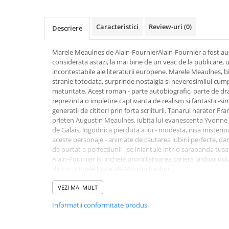
Activitati si jocuri pentru copii
Atlase, dictionare si enciclopedii
Caracteristici
Review-uri
(0)
Descriere
Benzi desenate
Carte prescolara
Marele Meaulnes de Alain-FournierAlain-Fournier a fost au
considerata astazi, la mai bine de un veac de la publicare,
Carti de colorat
incontestabile ale literaturii europene. Marele Meaulnes, bij
Carti pentru copii
stranie totodata, surprinde nostalgia si neverosimilul cum
Grafice
maturitate. Acest roman - parte autobiografic, parte de dra
reprezinta o impletire captivanta de realism si fantastic-si
Literatura si fictiune
generatii de cititori prin forta scriiturii. Tanarul narator Fr
Povesti pentru copii
prieten Augustin Meaulnes, iubita lui evanescenta Yvonne d
de Galais, logodnica pierduta a lui - modesta, insa misteri
Povesti si povestiri
aceste personaje - animate de cautarea iubirii perfecte, da
Dictionare si enciclopedii
de purtat a perfectiunii - se inlantuie intr-o sarabanda tus
Alain-Fournier isi incheie promitatoarea cariera la doar doua
Atlase
dintre primele lupte ale Marelui Razboi.
Atlase, dictionare si enciclopedii
Titlul figureaza in topul celor mai bune 100 de carti ale secol
Dictionare de limba romana
intocmit de Le Monde.
VEZI MAI MULT
Exista cateva adaptari cinematografice si pentru radio, ce
Dictionare tematice
Informatii conformitate produs
lungmetrajul francez Le Grand Meaulnes, din 2006, in care
Enciclopedii
Diete si fitness