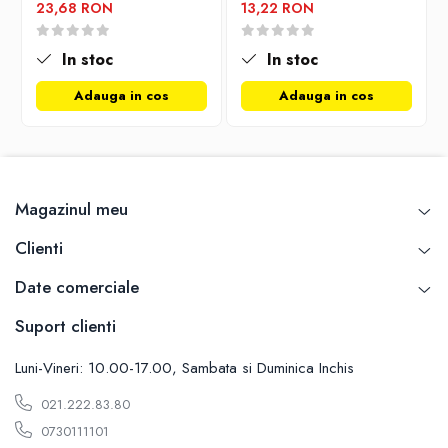
Carti de bucate
23,68 RON
13,22 RON
Conservarea si pastrarea alimentelor
Ghiduri de calatorie, harti
In stoc
In stoc
Ghiduri de calatorie
Adauga in cos
Adauga in cos
Hobby, timp liber
Animale de companie
Carti de colorat pentru adulti
Casa, gradina
Magazinul meu
Hobby
Clienti
Sport
Invatamant superior
Date comerciale
Cursuri universitare
Suport clienti
Istorie
Al Doilea Razboi Mondial
Luni-Vineri: 10.00-17.00, Sambata si Duminica Inchis
Biografii, memorii si jurnale
021.222.83.80
Istoria comunismului
0730111101
Istoria romanilor