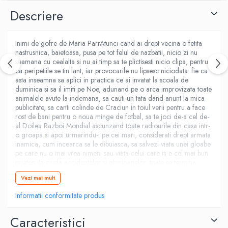
Fitness si frumusete
Descriere
Diverse
Diverse
Inimi de gofre de Maria ParrAtunci cand ai drept vecina o fetita
Feng Shui
nastrusnica, baietoasa, pusa pe tot felul de nazbatii, nicio zi nu
seamana cu cealalta si nu ai timp sa te plictisesti nicio clipa, pentru
Medicina alternativa
ca peripetiile se tin lant, iar provocarile nu lipsesc niciodata: fie ca
Sa nu razi :((
asta inseamna sa aplici in practica ce ai invatat la scoala de
duminica si sa il imiti pe Noe, adunand pe o arca improvizata toate
Drept
animalele avute la indemana, sa cauti un tata dand anunt la mica
Legislatie
publicitate, sa canti colinde de Craciun in toiul verii pentru a face
rost de bani pentru o noua minge de fotbal, sa te joci de-a cel de-
Fictiune
al Doilea Razboi Mondial ascunzand toate radiourile din casa intr-
Actiune si Aventura
o groapa si apoi urmarindu-i pe cei mari, considerati drept armata
inamica, cum incearca sa le dibuiasca, sa salvezi viata unei gloabe
Actiune,aventura
pe care nu o mai vrea nimeni sau viata celui care iti e cel mai bun
Clasici
prieten. In ciuda accidentelor si ghinioanelor, toate se termina
intotdeauna cu bine, supararile fiind sterse cu niste delicioase
Crime, Thriller, Mistery
Vezi mai mult
inimioare de gofre pregatite de o matusa buna pentru niste copii
Fantasy
cu inimi de aur.Autoarea norvegiana Maria Parr, multpremiata si
Informatii conformitate produs
extrem de apreciata in toata lumea, tradusa in mai bine de 15
Istorica
limbi, stie sa depene niste povesti minunate despre copilarie, cu un
Literatura de divertisment
umor si o sensibilitate unice, reusind sa creeze prin Trille si Lena,
Caracteristici
niste eroi de neuitat, pe care oricine ajunge sa ii cunoasca ii va
Literatura romana