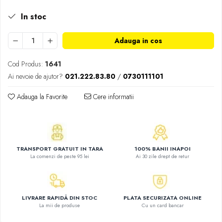
Atlase, dictionare si enciclopedii
In stoc
Benzi desenate
Carte prescolara
Adauga in cos
Carti de colorat
Carti pentru copii
Cod Produs:
1641
Grafice
Ai nevoie de ajutor?
021.222.83.80
/
0730111101
Literatura si fictiune
Povesti pentru copii
Adauga la Favorite
Cere informatii
Povesti si povestiri
Dictionare si enciclopedii
Atlase
TRANSPORT GRATUIT IN TARA
100% BANII INAPOI
Atlase, dictionare si enciclopedii
La comenzi de peste 95 lei
Ai 30 zile drept de retur
Dictionare de limba romana
Dictionare tematice
Enciclopedii
LIVRARE RAPIDĂ DIN STOC
PLATA SECURIZATA ONLINE
Diete si fitness
La mii de produse
Cu un card bancar
Diete si alimentatie sanatoasa