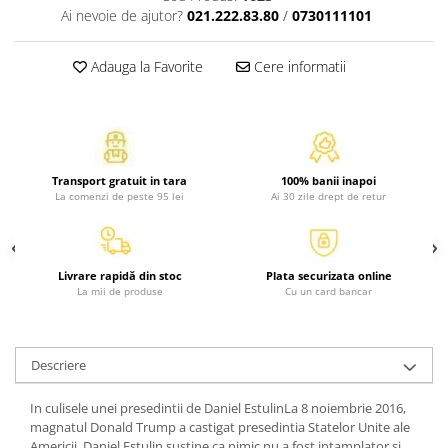
Ai nevoie de ajutor?
021.222.83.80
/
0730111101
Activitati si jocuri pentru copii
Atlase, dictionare si enciclopedii
Adauga la Favorite
Cere informatii
Benzi desenate
Carte prescolara
Carti de colorat
Carti pentru copii
Grafice
Transport gratuit in tara
100% banii inapoi
La comenzi de peste 95 lei
Ai 30 zile drept de retur
Literatura si fictiune
Povesti pentru copii
Povesti si povestiri
Livrare rapidă din stoc
Plata securizata online
Dictionare si enciclopedii
La mii de produse
Cu un card bancar
Atlase
Atlase, dictionare si enciclopedii
Dictionare de limba romana
Descriere
Dictionare tematice
In culisele unei presedintii de Daniel EstulinLa 8 noiembrie 2016,
Enciclopedii
magnatul Donald Trump a castigat presedintia Statelor Unite ale
Diete si fitness
Americii. Daniel Estulin sustine ca nimic nu a fost intamplator si