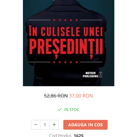
Management si leadership
Pedagogie
Resurse umane
Vanzari si marketing
Carte scolara
Atlase, dictionare si enciclopedii
Carte prescolara
Carte scolara
Dictionare de limba romana
Ghiduri de conversatie
Invatamant gimnazial
Invatamant primar
52,86 RON
37,00 RON
Invatarea limbilor straine
Liceu
IN STOC
Povesti si povestiri
Carti in limba engleza
ADAUGA IN COS
Carti pentru copii
Cod Produs:
1625