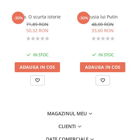
Literatura de divertisment
Literatura romana
Rusia. O scurta istorie
Rusia lui Putin
-30%
-30%
Memorii si jurnale
71,89 RON
48,00 RON
Moderna, contemporana
50,32 RON
33,60 RON
Poezie, teatru
Publicistica, eseu
Romance
IN STOC
IN STOC
Science Fiction
ADAUGA IN COS
ADAUGA IN COS
Young adult
Filologie, Filosofie
Filologie
Filosofie
Filosofie, Stiinte
Gastronomie
MAGAZINUL MEU
Alimentatie vegetariana
CLIENTI
Arte si tehnici culinare
Bauturi si cocktailuri
DATE COMERCIALE