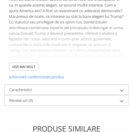
ca, in spatele acestei alegeri, se ascund multe interese. Cum a
Diete si alimentatie sanatoasa
ajuns America aici? A fost un eveniment cu adevarat democratic?
Fitness si frumusete
Mai presus de toate, ce interese au stat la baza alegerii lui Trump?
Cu statutul sau privilegiat de ex-spion rus, Daniel Estulin
Diverse
abordeaza numeroase aspecte ale procesului indelungat in urma
Diverse
caruia Donald Trump a devenit presedinte, oferind o analiza a
faptelor din culise, aducand in prim-plan actorii, guvernele,
Feng Shui
companiile si institutiile implicate in alegerea sa, precum si
Medicina alternativa
castigul pe care acestea urmaresc sa-l obtina.Daniel Estulin este
Sa nu razi :((
jurnalist de investigatii, cercetator, scriitor, orator apreciat, analist
politic. El a tinut in fata Parlamentului European doua discursuri
Drept
despre Grupul Bilderberg si criza monetara internationala. Este
VEZI MAI MULT
Legislatie
autorul a 15 carti, dintre care Clubul Bilderberg. Conducerea
Informatii conformitate produs
secreta a lumii, un bestseller international, Stapanii din umbra si
Fictiune
TransEvolutia. Apropiata era a deconstructiei umane au fost
Actiune si Aventura
publicate de Editura Meteor Publishing.
Caracteristici
Actiune,aventura
Review-uri
(0)
Clasici
Crime, Thriller, Mistery
Fantasy
PRODUSE SIMILARE
Istorica