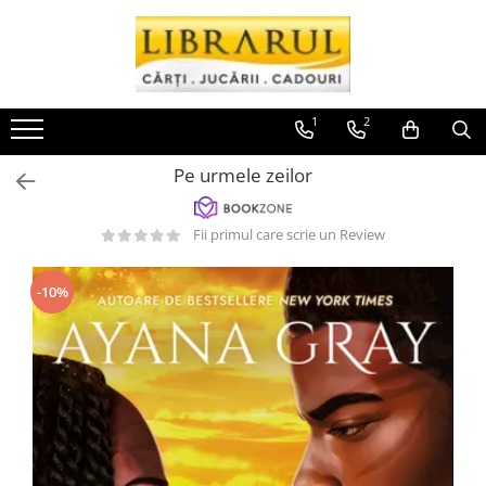
Toate Produsele
CARTI
1
2
Arta, arhitectura si fotografie
Pe urmele zeilor
Arhitectura
Fotografie
Fii primul care scrie un Review
Istoria artei
Pictura si desen
Biografii si memorii
-10%
Biografii
Memorii si jurnale
Teorie si critica literara
Business, economie, finante
Economie
Finante si investitii