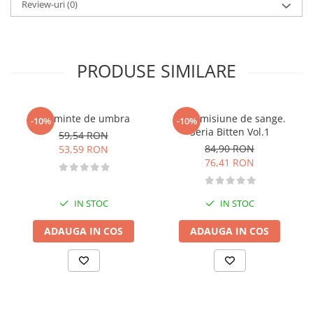
Review-uri
(0)
Literatura de divertisment
Literatura romana
Memorii si jurnale
Moderna, contemporana
PRODUSE SIMILARE
Poezie, teatru
Publicistica, eseu
Romance
Vesminte de umbra
O promisiune de sange.
-10%
-10%
Seria Bitten Vol.1
Science Fiction
59,54 RON
84,90 RON
53,59 RON
Young adult
76,41 RON
Filologie, Filosofie
Filologie
IN STOC
IN STOC
Filosofie
Filosofie, Stiinte
ADAUGA IN COS
ADAUGA IN COS
Gastronomie
Alimentatie vegetariana
Arte si tehnici culinare
Bauturi si cocktailuri