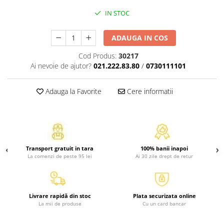
Activitati si jocuri pentru copii
IN STOC
Atlase, dictionare si enciclopedii
Benzi desenate
ADAUGA IN COS
Carte prescolara
Cod Produs:
30217
Carti de colorat
Ai nevoie de ajutor?
021.222.83.80
/
0730111101
Carti pentru copii
Grafice
Adauga la Favorite
Cere informatii
Literatura si fictiune
Povesti pentru copii
Povesti si povestiri
Dictionare si enciclopedii
Transport gratuit in tara
100% banii inapoi
Atlase
La comenzi de peste 95 lei
Ai 30 zile drept de retur
Atlase, dictionare si enciclopedii
Dictionare de limba romana
Dictionare tematice
Livrare rapidă din stoc
Plata securizata online
La mii de produse
Cu un card bancar
Enciclopedii
Diete si fitness