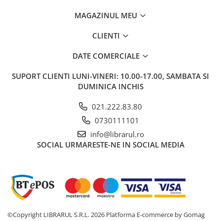
Bucatari celebri
MAGAZINUL MEU
Carti de bucate
Conservarea si pastrarea
CLIENTI
alimentelor
Ghiduri de calatorie, harti
DATE COMERCIALE
Ghiduri de calatorie
SUPORT CLIENTI
LUNI-VINERI: 10.00-17.00, SAMBATA SI
Hobby, timp liber
DUMINICA INCHIS
Animale de companie
021.222.83.80
Carti de colorat pentru adulti
0730111101
Casa, gradina
info@librarul.ro
Hobby
SOCIAL
URMARESTE-NE IN SOCIAL MEDIA
Sport
Invatamant superior
Cursuri universitare
Istorie
Al Doilea Razboi Mondial
©Copyright LIBRARUL S.R.L. 2026
Platforma E-commerce by Gomag
Biografii, memorii si jurnale