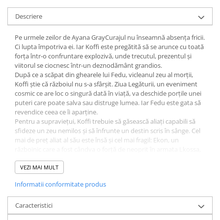
Diete si alimentatie sanatoasa
Descriere
Fitness si frumusete
Pe urmele zeilor de Ayana GrayCurajul nu înseamnă absența fricii.
Diverse
Ci lupta împotriva ei. Iar Koffi este pregătită să se arunce cu toată
Diverse
forța într-o confruntare explozivă, unde trecutul, prezentul și
viitorul se ciocnesc într-un deznodământ grandios.
Feng Shui
După ce a scăpat din ghearele lui Fedu, vicleanul zeu al morții,
Medicina alternativa
Koffi știe că războiul nu s-a sfârșit. Ziua Legăturii, un eveniment
Sa nu razi :((
cosmic ce are loc o singură dată în viață, va deschide porțile unei
puteri care poate salva sau distruge lumea. Iar Fedu este gata să
Drept
revendice ceea ce îi aparține.
Legislatie
Pentru a supraviețui, Koffi trebuie să găsească aliați capabili să
sfideze un zeu nemilos și să înfrunte un destin scris în sânge. Cel
Fictiune
mai de preț aliat al său este însă și cel mai fragil: Ekon, un
Actiune si Aventura
războinic care a fost cândva o forță de neoprit în armata Lkossa,
dar care acum trăiește în umbră, fugind nu doar de cei care îl
Actiune,aventura
vânează, ci și de propriul trecut. Încă bântuit de greșelile pe care
VEZI MAI MULT
Clasici
nu le poate repara, Ekon se agață de singurul lucru care îi mai dă
Informatii conformitate produs
Crime, Thriller, Mistery
sens: protejarea lui Koffi. Dar poate fi vreodată un fugar
îndeajuns de puternic pentru a opri un zeu?
Fantasy
Caracteristici
Istorica