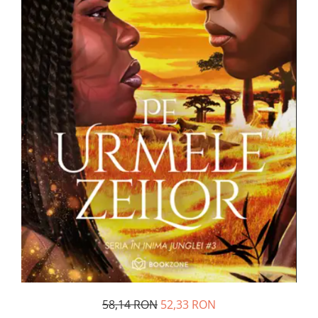
Management si leadership
Pedagogie
Resurse umane
Vanzari si marketing
Carte scolara
Atlase, dictionare si enciclopedii
Carte prescolara
Carte scolara
Dictionare de limba romana
Ghiduri de conversatie
Invatamant gimnazial
Invatamant primar
Invatarea limbilor straine
Liceu
Povesti si povestiri
Carti in limba engleza
58,14 RON
52,33 RON
Carti pentru copii