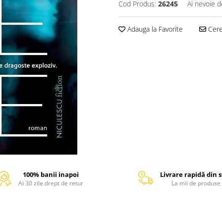
Cod Produs:
26245
Ai nevoie d
Adauga la Favorite
Cere 
100% banii inapoi
Livrare rapidă din 
Ai 30 zile drept de retur
La mii de produse