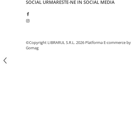
SOCIAL
URMARESTE-NE IN SOCIAL MEDIA
Literatura de divertisment
Literatura romana
Memorii si jurnale
Moderna, contemporana
Poezie, teatru
Publicistica, eseu
©Copyright LIBRARUL S.R.L. 2026
Platforma E-commerce by
Gomag
Romance
Science Fiction
Young adult
Filologie, Filosofie
Filologie
Filosofie
Filosofie, Stiinte
Gastronomie
Alimentatie vegetariana
Arte si tehnici culinare
Bauturi si cocktailuri