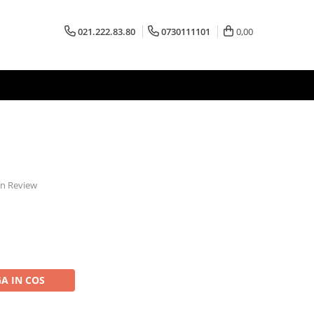
021.222.83.80
0730111101
0,00
 un Review
A IN COS