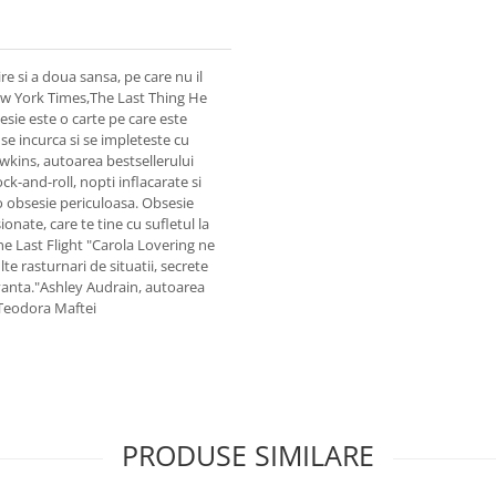
 si a doua sansa, pe care nu il
ew York Times,The Last Thing He
sie este o carte pe care este
se incurca si se impleteste cu
wkins, autoarea bestsellerului
k-and-roll, nopti inflacarate si
o obsesie periculoasa. Obsesie
onate, care te tine cu sufletul la
he Last Flight "Carola Lovering ne
te rasturnari de situatii, secrete
tivanta."Ashley Audrain, autoarea
-Teodora Maftei
PRODUSE SIMILARE