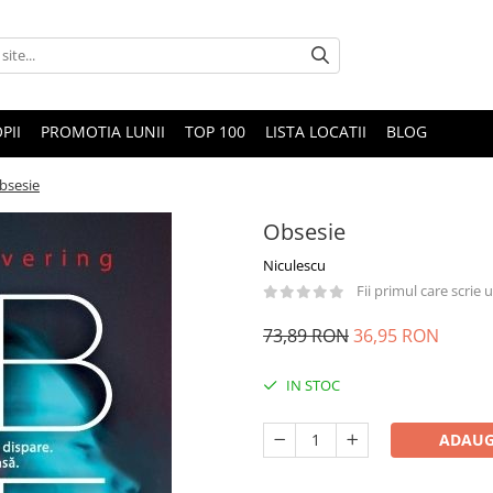
PII
PROMOTIA LUNII
TOP 100
LISTA LOCATII
BLOG
bsesie
Obsesie
Niculescu
Fii primul care scrie
73,89 RON
36,95 RON
IN STOC
ADAUG