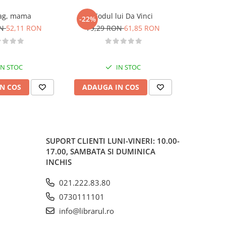
ag, mama
Codul lui Da Vinci
S
-22%
-10%
ON
52,11 RON
79,29 RON
61,85 RON
59,90
IN STOC
IN STOC
N COS
ADAUGA IN COS
ADAUG
SUPORT CLIENTI
LUNI-VINERI: 10.00-
17.00, SAMBATA SI DUMINICA
INCHIS
021.222.83.80
0730111101
info@librarul.ro