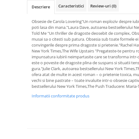
Caracteristici
Review-uri
(0)
Activitati si jocuri pentru copii
Descriere
Atlase, dictionare si enciclopedii
Obsesie de Carola Lovering"Un roman exploziv despre iubire
Benzi desenate
poti lasa din mana."Laura Dave, autoarea bestsellerului N
Carte prescolara
Told Me "Un thriller de dragoste deosebit de complex, Obse
Carti de colorat
musai sa o citesti sub patura. Obsesia sub toate formele ei 
convingerile despre prima dragoste si prietenie."Rachel Ha
Carti pentru copii
New York Times,The Wife Upstairs "Pregateste-te pentru roc
Grafice
impunsatura iubirii neimpartasite care se transforma intr-
este o poveste de dragoste plina de suspans si situatii tensi
Literatura si fictiune
gura."Julie Clark, autoarea bestsellerului New York Times,T
Povesti pentru copii
ofera atat de multe in acest roman – o prietenie toxica, mul
Povesti si povestiri
vechi si bine pastrate – toate invaluite intr-o obsesie cap
bestsellerului New York Times,The Push Traducere: Maria
Dictionare si enciclopedii
Informatii conformitate produs
Atlase
Atlase, dictionare si enciclopedii
Dictionare de limba romana
Dictionare tematice
Enciclopedii
Diete si fitness