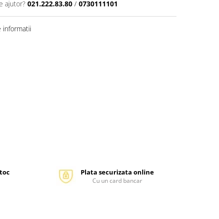
e ajutor?
021.222.83.80
/
0730111101
informatii
stoc
Plata securizata online
Cu un card bancar