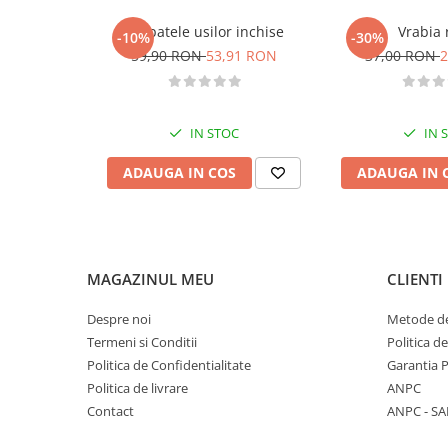
Diete si alimentatie sanatoasa
In spatele usilor inchise
Vrabia 
-10%
-30%
Fitness si frumusete
59,90 RON
53,91 RON
37,00 RON
2
Diverse
Diverse
IN STOC
IN 
Feng Shui
Medicina alternativa
ADAUGA IN COS
ADAUGA IN 
Sa nu razi :((
Drept
Legislatie
Fictiune
MAGAZINUL MEU
CLIENTI
Actiune si Aventura
Despre noi
Metode de
Actiune,aventura
Termeni si Conditii
Politica d
Clasici
Politica de Confidentialitate
Garantia 
Crime, Thriller, Mistery
Politica de livrare
ANPC
Fantasy
Contact
ANPC - SA
Istorica