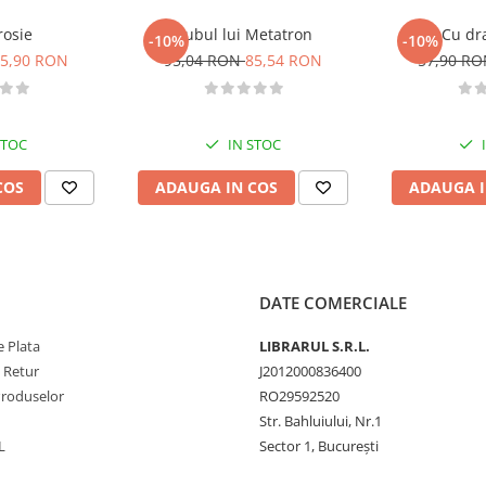
rosie
Cubul lui Metatron
Cu dr
-10%
-10%
5,90 RON
95,04 RON
85,54 RON
57,90 R
STOC
IN STOC
COS
ADAUGA IN COS
ADAUGA I
DATE COMERCIALE
 Plata
LIBRARUL S.R.L.
e Retur
J2012000836400
Produselor
RO29592520
Str. Bahluiului, Nr.1
L
Sector 1, București