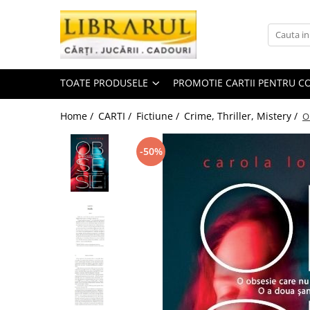
Toate Produsele
CARTI
TOATE PRODUSELE
PROMOTIE CARTII PENTRU CO
Arta, arhitectura si fotografie
Arhitectura
Home /
CARTI /
Fictiune /
Crime, Thriller, Mistery /
O
Fotografie
Istoria artei
-50%
Pictura si desen
Biografii si memorii
Biografii
Memorii si jurnale
Teorie si critica literara
Business, economie, finante
Economie
Finante si investitii