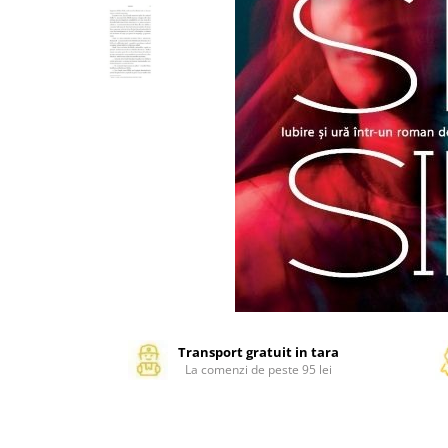
Management si leadership
Pedagogie
Resurse umane
Vanzari si marketing
Carte scolara
Atlase, dictionare si enciclopedii
Carte prescolara
Carte scolara
Dictionare de limba romana
Ghiduri de conversatie
Invatamant gimnazial
Invatamant primar
Invatarea limbilor straine
Transport gratuit in tara
Liceu
La comenzi de peste 95 lei
Povesti si povestiri
Carti in limba engleza
Carti pentru copii