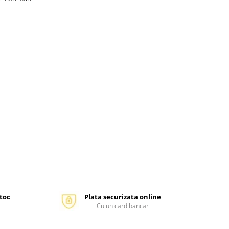
stoc
Plata securizata online
Cu un card bancar