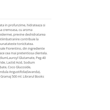
ata in profunzime, hidrateaza si
 sa cremoasa, cu aroma
epidermei, previne deshidratarea
ntiimbatranire contribuie la
mbunatateste tonicitatea.
nale Fiorentino, din ingrediente
ace cea mai pretentiosa clientela.
SodiumLauroyl Glutamate, Peg-40
de, Lactid Acid, Sodium
bate, Coco Glucoside,
andula Angustifolia(lavanda),
. Gramaj 500 ml. Librarul Books