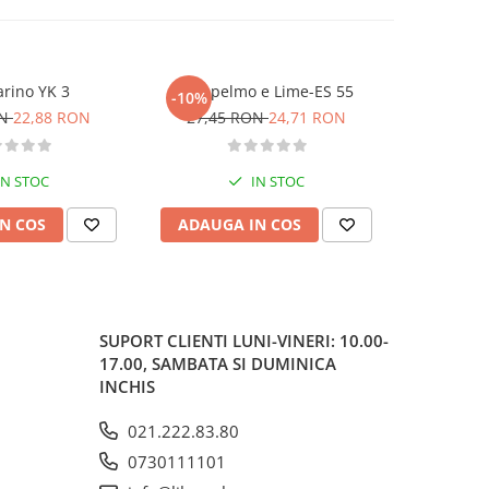
rino YK 3
Pompelmo e Lime-ES 55
Bergamotto
-10%
-10%
ON
22,88 RON
27,45 RON
24,71 RON
27,45
IN STOC
IN STOC
N COS
ADAUGA IN COS
ADAUG
SUPORT CLIENTI
LUNI-VINERI: 10.00-
17.00, SAMBATA SI DUMINICA
INCHIS
021.222.83.80
0730111101