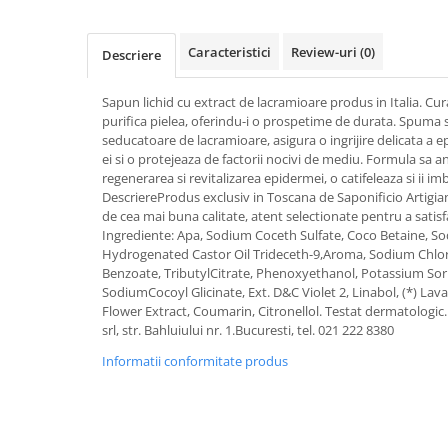
Activitati si jocuri pentru copii
Atlase, dictionare si enciclopedii
Caracteristici
Review-uri
(0)
Descriere
Benzi desenate
Carte prescolara
Sapun lichid cu extract de lacramioare produs in Italia. Cur
purifica pielea, oferindu-i o prospetime de durata. Spuma
Carti de colorat
seducatoare de lacramioare, asigura o ingrijire delicata a 
Carti pentru copii
ei si o protejeaza de factorii nocivi de mediu. Formula sa a
Grafice
regenerarea si revitalizarea epidermei, o catifeleaza si ii i
DescriereProdus exclusiv in Toscana de Saponificio Artigia
Literatura si fictiune
de cea mai buna calitate, atent selectionate pentru a satisf
Povesti pentru copii
Ingrediente: Apa, Sodium Coceth Sulfate, Coco Betaine, 
Hydrogenated Castor Oil Trideceth-9,Aroma, Sodium Chlori
Povesti si povestiri
Benzoate, TributylCitrate, Phenoxyethanol, Potassium Sor
Dictionare si enciclopedii
SodiumCocoyl Glicinate, Ext. D&C Violet 2, Linabol, (*) Lav
Flower Extract, Coumarin, Citronellol. Testat dermatologic
Atlase
srl, str. Bahluiului nr. 1.Bucuresti, tel. 021 222 8380
Atlase, dictionare si enciclopedii
Informatii conformitate produs
Dictionare de limba romana
Dictionare tematice
Enciclopedii
Diete si fitness