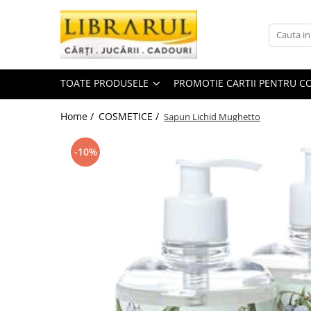
Toate Produsele
CARTI
TOATE PRODUSELE
PROMOTIE CARTII PENTRU CO
Arta, arhitectura si fotografie
Arhitectura
Home /
COSMETICE /
Sapun Lichid Mughetto
Fotografie
Istoria artei
-10%
Pictura si desen
Biografii si memorii
Biografii
Memorii si jurnale
Teorie si critica literara
Business, economie, finante
Economie
Finante si investitii