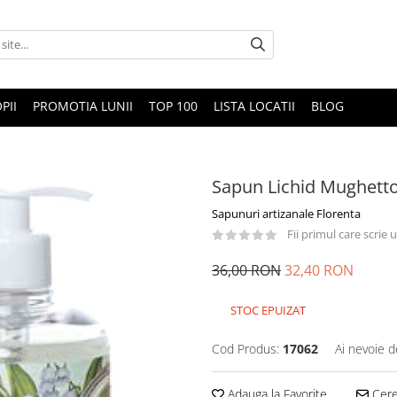
PII
PROMOTIA LUNII
TOP 100
LISTA LOCATII
BLOG
Sapun Lichid Mughett
Sapunuri artizanale Florenta
Fii primul care scrie
36,00 RON
32,40 RON
STOC EPUIZAT
Cod Produs:
17062
Ai nevoie d
Adauga la Favorite
Cere 