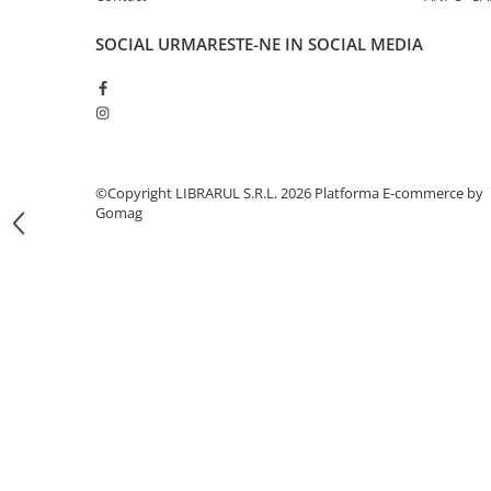
Literatura de divertisment
Literatura romana
SOCIAL
URMARESTE-NE IN SOCIAL MEDIA
Memorii si jurnale
Moderna, contemporana
Poezie, teatru
Publicistica, eseu
Romance
©Copyright LIBRARUL S.R.L. 2026
Platforma E-commerce by
Science Fiction
Gomag
Young adult
Filologie, Filosofie
Filologie
Filosofie
Filosofie, Stiinte
Gastronomie
Alimentatie vegetariana
Arte si tehnici culinare
Bauturi si cocktailuri