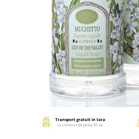
Management si leadership
Pedagogie
Resurse umane
Vanzari si marketing
Carte scolara
Atlase, dictionare si enciclopedii
Carte prescolara
Carte scolara
Dictionare de limba romana
Ghiduri de conversatie
Invatamant gimnazial
Invatamant primar
Invatarea limbilor straine
Liceu
Povesti si povestiri
Transport gratuit in tara
La comenzi de peste 95 lei
Carti in limba engleza
Carti pentru copii