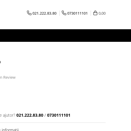
021.222.83.80
0730111101
0,00
o
 un Review
e ajutor?
021.222.83.80
/
0730111101
informatii