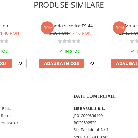
PRODUSE SIMILARE
mino
Lavanda si cedro ES 44
Manda
-10%
-10%
1,40 RON
19,00 RON
17,10 RON
25,42 R
STOC
IN STOC
COS
ADAUGA IN COS
ADAUGA I
DATE COMERCIALE
 Plata
LIBRARUL S.R.L.
e Retur
J2012000836400
Produselor
RO29592520
Str. Bahluiului, Nr.1
L
Sector 1, București