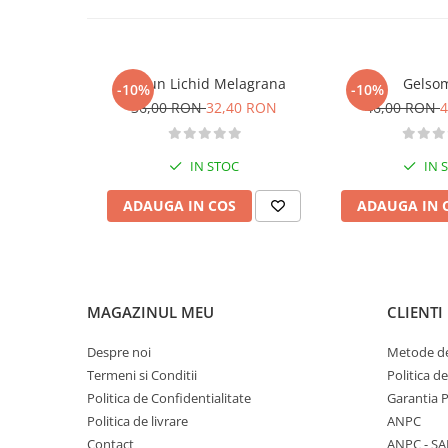
Diete si alimentatie sanatoasa
Fitness si frumusete
Diverse
Sapun Lichid Melagrana
Gelso
-10%
-10%
36,00 RON
32,40 RON
46,00 RON
4
Diverse
Feng Shui
Medicina alternativa
IN STOC
IN 
Sa nu razi :((
ADAUGA IN COS
ADAUGA IN 
Drept
Legislatie
Fictiune
Actiune si Aventura
MAGAZINUL MEU
CLIENTI
Actiune,aventura
Clasici
Despre noi
Metode de
Termeni si Conditii
Politica d
Crime, Thriller, Mistery
Politica de Confidentialitate
Garantia 
Fantasy
Politica de livrare
ANPC
Istorica
Contact
ANPC - SA