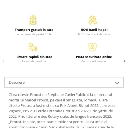
Atlase, dictionare si enciclopedii
Benzi desenate
Carte prescolara
Carti de colorat
Transport gratuit in tara
100% banii inapoi
Carti pentru copii
La comenzi de peste 95 lei
Ai 30 zile drept de retur
Grafice
Literatura si fictiune
Povesti pentru copii
Livrare rapidă din stoc
Plata securizata online
La mii de produse
Cu un card bancar
Povesti si povestiri
Dictionare si enciclopedii
Atlase
Descriere
Atlase, dictionare si enciclopedii
Dictionare de limba romana
Clara citeste Proust de Stéphane CarlierPublicat la centenarul
mortii lui Marcel Proust, pe care il omagiaza, romanul Clara
Dictionare tematice
citeste Proust a fost distins cu Prix Albert Bichot 2022, „Livres en
Enciclopedii
Vignes“, Prix du Cercle Litteraire Proustien 2022, Prix @ttitude
Diete si fitness
2022, Prix litteraire des Rotary clubs de langue francaise 2022.
„Proust. Inainte, acest nume mitic era pentru ea ca acela al
Diete si alimentatie sanatoasa
anumitor orase – Capri, Sankt‑Petersburg… – unde parea de la