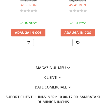
41,23 RON
54,90 RON
32,98 RON
49,41 RON
Memorii si jurnale
Moderna, contemporana
Poezie, teatru
IN STOC
IN STOC
Publicistica, eseu
Romance
ADAUGA IN COS
ADAUGA IN COS
Science Fiction
Young adult
Filologie, Filosofie
Filologie
Filosofie
MAGAZINUL MEU
Filosofie, Stiinte
Gastronomie
CLIENTI
Alimentatie vegetariana
DATE COMERCIALE
Arte si tehnici culinare
Bauturi si cocktailuri
SUPORT CLIENTI
LUNI-VINERI: 10.00-17.00, SAMBATA SI
Bucatari celebri
DUMINICA INCHIS