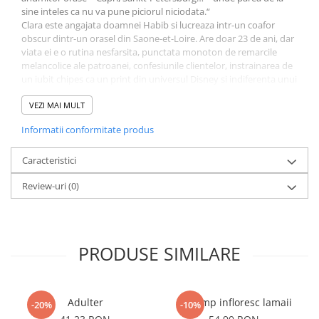
Fitness si frumusete
sine inteles ca nu va pune piciorul niciodata.“
Clara este angajata doamnei Habib si lucreaza intr-un coafor
Diverse
obscur dintr-un orasel din Saone-et-Loire. Are doar 23 de ani, dar
Diverse
viata ei e o rutina nesfarsita, punctata monoton de remarcile
melancolice ale patroanei, confesiunile clientelor, instrainarea de
Feng Shui
un iubit chipes ca un print din universul Disney si indiferenta unui
Medicina alternativa
motan care nu se lasa mangaiat. Doar versurile cantecelor
difuzate la radio o mai fac sa viseze. Sau vizita unui client
VEZI MAI MULT
Sa nu razi :((
necunoscut, care ii ofera Clarei sansa unei intalniri improbabile cu
Drept
Informatii conformitate produs
barbatul care ii va schimba viata: Marcel Proust.
Legislatie
Caracteristici
Fictiune
Review-uri
(0)
Actiune si Aventura
Actiune,aventura
Clasici
Crime, Thriller, Mistery
PRODUSE SIMILARE
Fantasy
Istorica
Literatura de divertisment
Adulter
Cat timp infloresc lamaii
-20%
-10%
Literatura romana