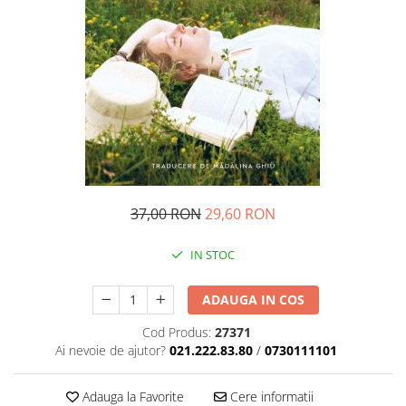
Pedagogie
Resurse umane
Vanzari si marketing
Carte scolara
Atlase, dictionare si enciclopedii
Carte prescolara
Carte scolara
Dictionare de limba romana
Ghiduri de conversatie
37,00 RON
29,60 RON
Invatamant gimnazial
Invatamant primar
IN STOC
Invatarea limbilor straine
Liceu
ADAUGA IN COS
Povesti si povestiri
Cod Produs:
27371
Carti in limba engleza
Ai nevoie de ajutor?
021.222.83.80
/
0730111101
Carti pentru copii
Activitati si jocuri pentru copii
Adauga la Favorite
Cere informatii