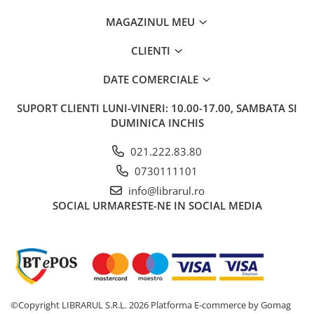
Carti de bucate
Conservarea si pastrarea
MAGAZINUL MEU
alimentelor
CLIENTI
Ghiduri de calatorie, harti
Ghiduri de calatorie
DATE COMERCIALE
Hobby, timp liber
SUPORT CLIENTI
LUNI-VINERI: 10.00-17.00, SAMBATA SI
Animale de companie
DUMINICA INCHIS
Carti de colorat pentru adulti
Casa, gradina
021.222.83.80
Hobby
0730111101
Sport
info@librarul.ro
SOCIAL
URMARESTE-NE IN SOCIAL MEDIA
Invatamant superior
Cursuri universitare
Istorie
Al Doilea Razboi Mondial
Biografii, memorii si jurnale
Istoria comunismului
©Copyright LIBRARUL S.R.L. 2026
Platforma E-commerce by Gomag