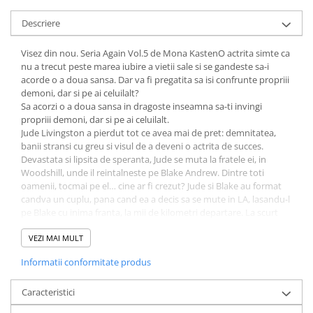
Fitness si frumusete
Descriere
Diverse
Diverse
Visez din nou. Seria Again Vol.5 de Mona KastenO actrita simte ca
nu a trecut peste marea iubire a vietii sale si se gandeste sa-i
Feng Shui
acorde o a doua sansa. Dar va fi pregatita sa isi confrunte propriii
Medicina alternativa
demoni, dar si pe ai celuilalt?
Sa nu razi :((
Sa acorzi o a doua sansa in dragoste inseamna sa-ti invingi
propriii demoni, dar si pe ai celuilalt.
Drept
Jude Livingston a pierdut tot ce avea mai de pret: demnitatea,
Legislatie
banii stransi cu greu si visul de a deveni o actrita de succes.
Devastata si lipsita de speranta, Jude se muta la fratele ei, in
Fictiune
Woodshill, unde il reintalneste pe Blake Andrew. Dintre toti
Actiune si Aventura
oamenii, tocmai pe el… cine ar fi crezut? Jude si Blake au format
candva un cuplu, pana cand ea a decis sa se mute in LA, lasandu-l
Actiune,aventura
pe Blake cu inima franta, la mii de kilometri departare. La scurt
Clasici
timp dupa ce se reintalnesc, Jude descopera ca baiatul inocent, cu
ochi cristalini si zambet luminos de altadata, s-a transformat intr-
VEZI MAI MULT
Crime, Thriller, Mistery
un barbat indurerat, care se teme de iubire ca de o boala
Fantasy
Informatii conformitate produs
necrutatoare. Atractia dintre cei doi este inevitabila, iar focul
Istorica
iubirii incepe sa arda din nou in sufletele lor. Dar oare merita sa-si
puna din nou inimile in pericol si sa acorde dragostei o a doua
Caracteristici
Literatura de divertisment
sansa?
Literatura romana