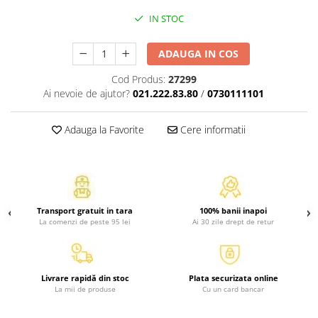
Atlase, dictionare si enciclopedii
IN STOC
Benzi desenate
Carte prescolara
ADAUGA IN COS
Carti de colorat
Cod Produs:
27299
Carti pentru copii
Ai nevoie de ajutor?
021.222.83.80
/
0730111101
Grafice
Literatura si fictiune
Adauga la Favorite
Cere informatii
Povesti pentru copii
Povesti si povestiri
Dictionare si enciclopedii
Atlase
Transport gratuit in tara
100% banii inapoi
Atlase, dictionare si enciclopedii
La comenzi de peste 95 lei
Ai 30 zile drept de retur
Dictionare de limba romana
Dictionare tematice
Enciclopedii
Livrare rapidă din stoc
Plata securizata online
Diete si fitness
La mii de produse
Cu un card bancar
Diete si alimentatie sanatoasa