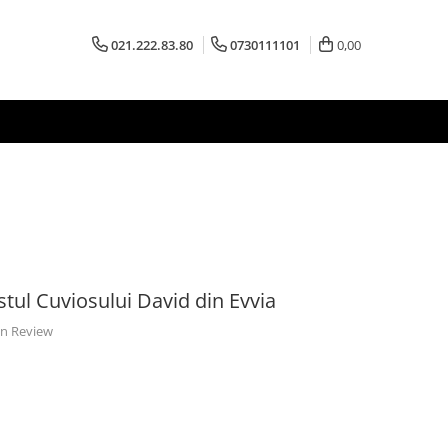
021.222.83.80
0730111101
0,00
istul Cuviosului David din Evvia
 un Review