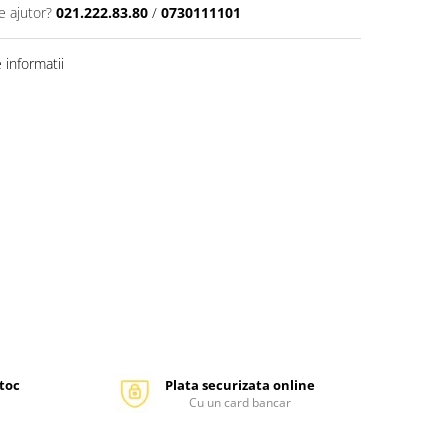
e ajutor?
021.222.83.80
/
0730111101
informatii
stoc
Plata securizata online
Cu un card bancar