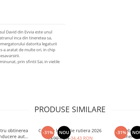
sul David din Evvia este unul
atranul inca din tineretea sa,
temergatorului datorita legaturii
s-a aratat de multe ori, in chip
esavarsirii.
nunat, prin sfintii Sai, in vietile
PRODUSE SIMILARE
tru obtinerea
Curs de legislatie rutiera 2026
Intrebari 
-31%
NOU
-31%
NO
nducere auto -
obtinerea 
49,90 RON
34,43 RON