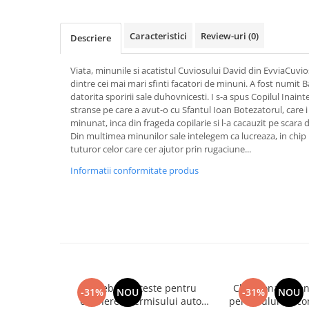
Activitati si jocuri pentru copii
Atlase, dictionare si enciclopedii
Caracteristici
Review-uri
(0)
Descriere
Benzi desenate
Carte prescolara
Viata, minunile si acatistul Cuviosului David din EvviaCuvio
dintre cei mai mari sfinti facatori de minuni. A fost numit B
Carti de colorat
datorita sporirii sale duhovnicesti. I s-a spus Copilul Inain
Carti pentru copii
stranse pe care a avut-o cu Sfantul Ioan Botezatorul, care i 
Grafice
minunat, inca din frageda copilarie si l-a cacauzit pe scara d
Din multimea minunilor sale intelegem ca lucreaza, in chip mi
Literatura si fictiune
tuturor celor care cer ajutor prin rugaciune...
Povesti pentru copii
Informatii conformitate produs
Povesti si povestiri
Dictionare si enciclopedii
Atlase
Atlase, dictionare si enciclopedii
Dictionare de limba romana
Dictionare tematice
Enciclopedii
Intrebari si teste pentru
Chestionare pen
-31%
NOU
-31%
NOU
obtinerea permisului auto
permisului de co
Diete si fitness