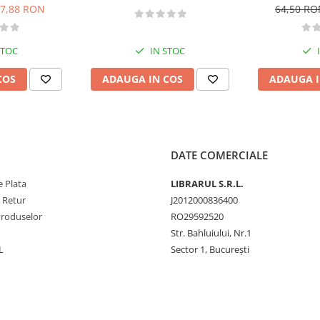
B - 2026
conducere aut
7,88 RON
64,50 R
CE + D
STOC
IN STOC
COS
ADAUGA IN COS
ADAUGA I
DATE COMERCIALE
 Plata
LIBRARUL S.R.L.
e Retur
J2012000836400
Produselor
RO29592520
Str. Bahluiului, Nr.1
L
Sector 1, București