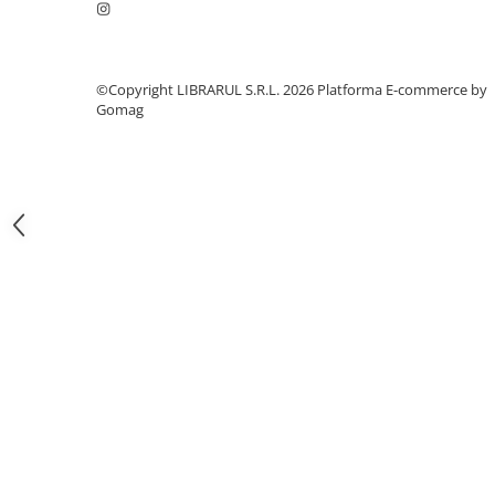
Literatura de divertisment
Literatura romana
Memorii si jurnale
©Copyright LIBRARUL S.R.L. 2026
Platforma E-commerce by
Moderna, contemporana
Gomag
Poezie, teatru
Publicistica, eseu
Romance
Science Fiction
Young adult
Filologie, Filosofie
Filologie
Filosofie
Filosofie, Stiinte
Gastronomie
Alimentatie vegetariana
Arte si tehnici culinare
Bauturi si cocktailuri