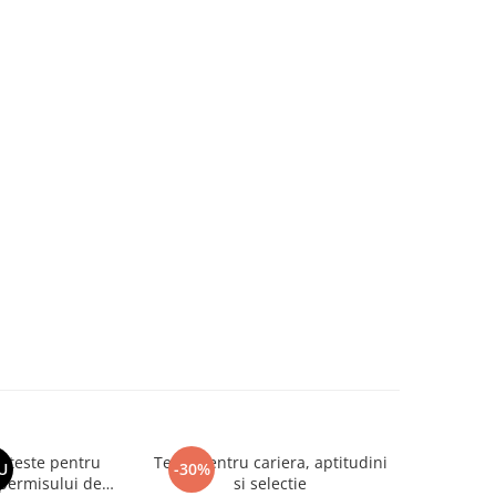
si teste pentru
Teste pentru cariera, aptitudini
Larousse
U
-30%
-30%
permisului de
si selectie