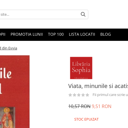
PII
PROMOTIA LUNII
TOP 100
LISTA LOCATII
BLOG
d din Evvia
Viata, minunile si acat
Fii primul care scrie
10,57 RON
9,51 RON
STOC EPUIZAT