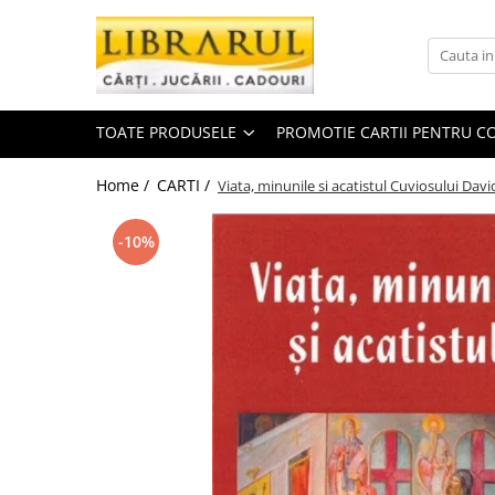
Toate Produsele
CARTI
TOATE PRODUSELE
PROMOTIE CARTII PENTRU CO
Arta, arhitectura si fotografie
Arhitectura
Home /
CARTI /
Viata, minunile si acatistul Cuviosului Davi
Fotografie
Istoria artei
-10%
Pictura si desen
Biografii si memorii
Biografii
Memorii si jurnale
Teorie si critica literara
Business, economie, finante
Economie
Finante si investitii