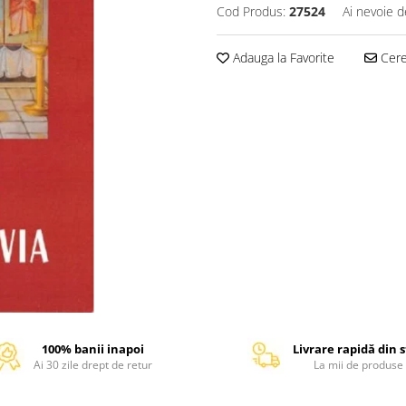
Cod Produs:
27524
Ai nevoie d
Adauga la Favorite
Cere 
100% banii inapoi
Livrare rapidă din 
Ai 30 zile drept de retur
La mii de produse