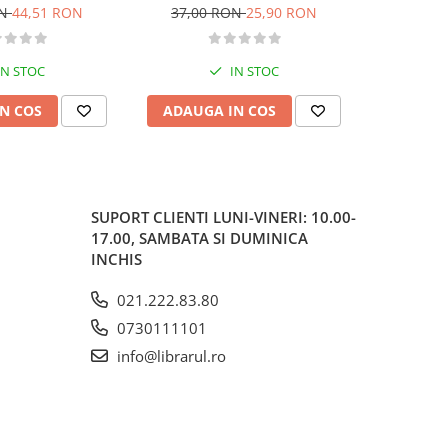
o. Categoriile C,
ON
44,51 RON
37,00 RON
25,90 RON
62,37
, DE 2026
IN STOC
IN STOC
N COS
ADAUGA IN COS
ADAUG
SUPORT CLIENTI
LUNI-VINERI: 10.00-
17.00, SAMBATA SI DUMINICA
INCHIS
021.222.83.80
0730111101
info@librarul.ro