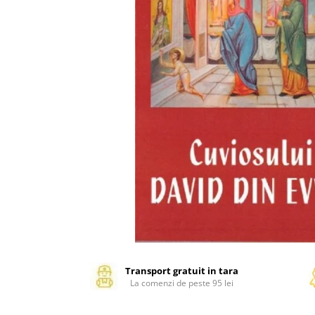
Management si leadership
Pedagogie
Resurse umane
Vanzari si marketing
Carte scolara
Atlase, dictionare si enciclopedii
Carte prescolara
Carte scolara
Dictionare de limba romana
Ghiduri de conversatie
Invatamant gimnazial
Invatamant primar
Invatarea limbilor straine
Liceu
Povesti si povestiri
Transport gratuit in tara
La comenzi de peste 95 lei
Carti in limba engleza
Carti pentru copii