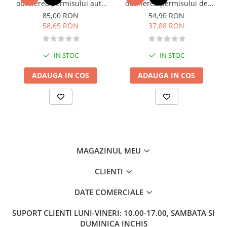
obtinerea permisului auto
obtinerea permisului de
Memorii si jurnale
categoria B - editia 2026
conducere auto - Categoria
85,00 RON
54,90 RON
B - 2026
58,65 RON
37,88 RON
Moderna, contemporana
Poezie, teatru
Publicistica, eseu
IN STOC
IN STOC
Romance
ADAUGA IN COS
ADAUGA IN COS
Science Fiction
Young adult
Filologie, Filosofie
Filologie
Filosofie
Filosofie, Stiinte
MAGAZINUL MEU
Gastronomie
CLIENTI
Alimentatie vegetariana
Arte si tehnici culinare
DATE COMERCIALE
Bauturi si cocktailuri
SUPORT CLIENTI
LUNI-VINERI: 10.00-17.00, SAMBATA SI
Bucatari celebri
DUMINICA INCHIS