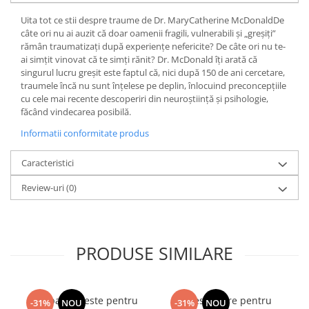
Fitness si frumusete
Uita tot ce stii despre traume de Dr. MaryCatherine McDonaldDe
Diverse
câte ori nu ai auzit că doar oamenii fragili, vulnerabili și „greșiți”
rămân traumatizați după experiențe nefericite? De câte ori nu te-
Diverse
ai simțit vinovat că te simți rănit? Dr. McDonald îți arată că
Feng Shui
singurul lucru greșit este faptul că, nici după 150 de ani cercetare,
traumele încă nu sunt înțelese pe deplin, înlocuind preconcepțiile
Medicina alternativa
cu cele mai recente descoperiri din neuroștiință și psihologie,
Sa nu razi :((
făcând vindecarea posibilă.
Drept
Informatii conformitate produs
Legislatie
Fictiune
Caracteristici
Actiune si Aventura
Review-uri
(0)
Actiune,aventura
Clasici
Crime, Thriller, Mistery
PRODUSE SIMILARE
Fantasy
Istorica
Literatura de divertisment
Intrebari si teste pentru
Chestionare pentru
-31%
NOU
-31%
NOU
Literatura romana