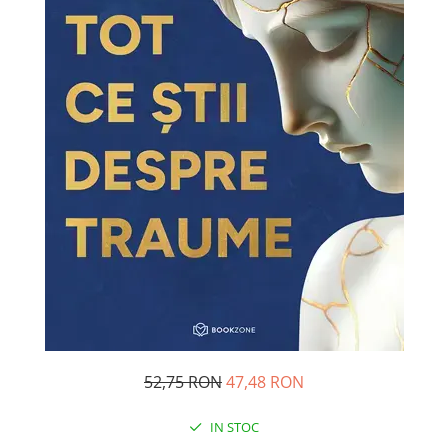
Pedagogie
Resurse umane
Vanzari si marketing
Carte scolara
Atlase, dictionare si enciclopedii
Carte prescolara
Carte scolara
Dictionare de limba romana
Ghiduri de conversatie
Invatamant gimnazial
Invatamant primar
Invatarea limbilor straine
Liceu
Povesti si povestiri
Carti in limba engleza
52,75 RON
47,48 RON
Carti pentru copii
IN STOC
Activitati si jocuri pentru copii