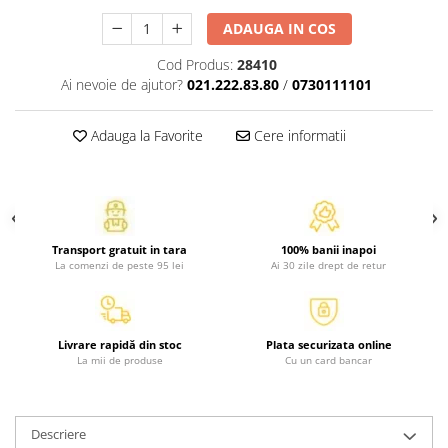
Atlase, dictionare si enciclopedii
ADAUGA IN COS
Benzi desenate
Carte prescolara
Cod Produs:
28410
Ai nevoie de ajutor?
021.222.83.80
/
0730111101
Carti de colorat
Carti pentru copii
Adauga la Favorite
Cere informatii
Grafice
Literatura si fictiune
Povesti pentru copii
Povesti si povestiri
Dictionare si enciclopedii
Transport gratuit in tara
100% banii inapoi
La comenzi de peste 95 lei
Ai 30 zile drept de retur
Atlase
Atlase, dictionare si enciclopedii
Dictionare de limba romana
Livrare rapidă din stoc
Plata securizata online
Dictionare tematice
La mii de produse
Cu un card bancar
Enciclopedii
Diete si fitness
Descriere
Diete si alimentatie sanatoasa