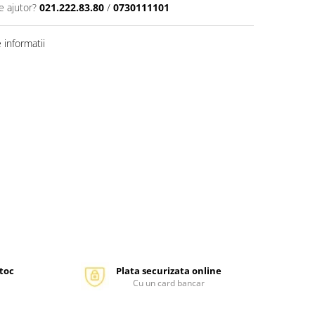
e ajutor?
021.222.83.80
/
0730111101
informatii
stoc
Plata securizata online
Cu un card bancar