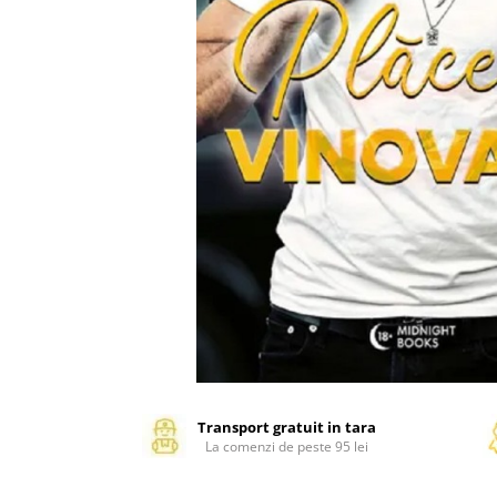
Management si leadership
Pedagogie
Resurse umane
Vanzari si marketing
Carte scolara
Atlase, dictionare si enciclopedii
Carte prescolara
Carte scolara
Dictionare de limba romana
Ghiduri de conversatie
Invatamant gimnazial
Invatamant primar
Invatarea limbilor straine
Liceu
Povesti si povestiri
Transport gratuit in tara
La comenzi de peste 95 lei
Carti in limba engleza
Carti pentru copii