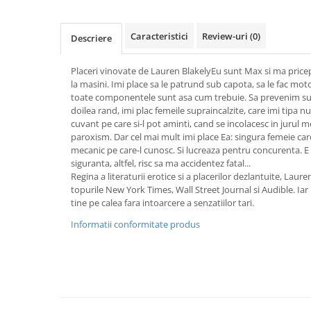
Activitati si jocuri pentru copii
Atlase, dictionare si enciclopedii
Caracteristici
Review-uri
(0)
Descriere
Benzi desenate
Carte prescolara
Placeri vinovate de Lauren BlakelyEu sunt Max si ma pricep 
la masini. Imi place sa le patrund sub capota, sa le fac moto
Carti de colorat
toate componentele sunt asa cum trebuie. Sa prevenim supr
Carti pentru copii
doilea rand, imi plac femeile supraincalzite, care imi tipa n
Grafice
cuvant pe care si-l pot aminti, cand se incolacesc in jurul 
paroxism. Dar cel mai mult imi place Ea: singura femeie car
Literatura si fictiune
mecanic pe care-l cunosc. Si lucreaza pentru concurenta. E
Povesti pentru copii
siguranta, altfel, risc sa ma accidentez fatal...
Regina a literaturii erotice si a placerilor dezlantuite, Laure
Povesti si povestiri
topurile New York Times, Wall Street Journal si Audible. Iar 
Dictionare si enciclopedii
tine pe calea fara intoarcere a senzatiilor tari.
Atlase
Informatii conformitate produs
Atlase, dictionare si enciclopedii
Dictionare de limba romana
Dictionare tematice
Enciclopedii
Diete si fitness