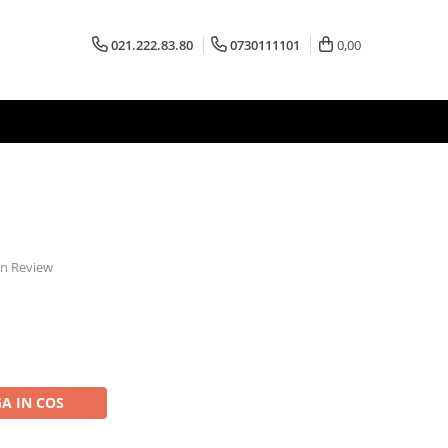
021.222.83.80
0730111101
0,00
 un Review
A IN COS