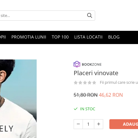
PII
PROMOTIA LUNII
TOP 100
LISTA LOCATII
BLOG
Placeri vinovate
Fii primul care scrie
51,80 RON
46,62 RON
IN STOC
ADAUG