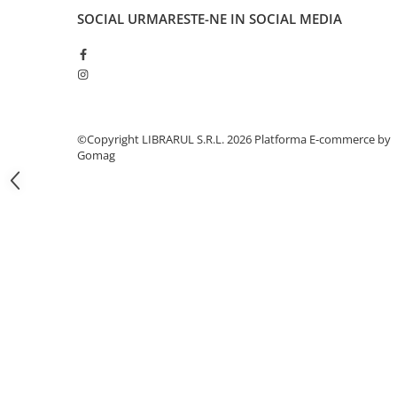
Literatura de divertisment
SOCIAL
URMARESTE-NE IN SOCIAL MEDIA
Literatura romana
Memorii si jurnale
Moderna, contemporana
Poezie, teatru
Publicistica, eseu
©Copyright LIBRARUL S.R.L. 2026
Platforma E-commerce by
Romance
Gomag
Science Fiction
Young adult
Filologie, Filosofie
Filologie
Filosofie
Filosofie, Stiinte
Gastronomie
Alimentatie vegetariana
Arte si tehnici culinare
Bauturi si cocktailuri