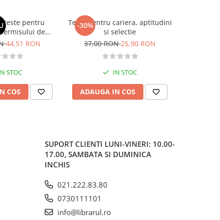
si teste pentru
Teste pentru cariera, aptitudini
Larousse. 
U
-30%
-30%
permisului de
si selectie
o. Categoriile C,
ON
44,51 RON
37,00 RON
25,90 RON
37,00
, DE 2026
IN STOC
IN STOC
N COS
ADAUGA IN COS
ADAUG
SUPORT CLIENTI
LUNI-VINERI: 10.00-
17.00, SAMBATA SI DUMINICA
INCHIS
021.222.83.80
0730111101
info@librarul.ro