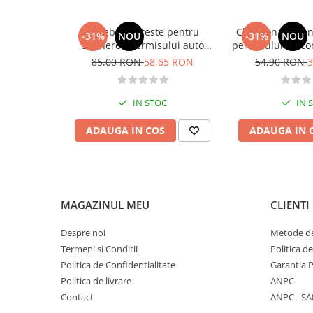
Diete si alimentatie sanatoasa
Intrebari si teste pentru
Chestionare pen
Fitness si frumusete
-31%
NOU
-31%
NOU
obtinerea permisului auto
permisului de co
Diverse
categoria B - editia 2026
Categoria 
85,00 RON
58,65 RON
54,90 RON
3
Diverse
Feng Shui
IN STOC
IN 
Medicina alternativa
Sa nu razi :((
ADAUGA IN COS
ADAUGA IN 
Drept
Legislatie
Fictiune
MAGAZINUL MEU
CLIENTI
Actiune si Aventura
Actiune,aventura
Despre noi
Metode de
Clasici
Termeni si Conditii
Politica d
Crime, Thriller, Mistery
Politica de Confidentialitate
Garantia 
Politica de livrare
ANPC
Fantasy
Contact
ANPC - SA
Istorica