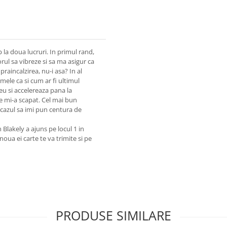
la doua lucruri. In primul rand,
rul sa vibreze si sa ma asigur ca
aincalzirea, nu-i asa? In al
umele ca si cum ar fi ultimul
meu si accelereaza pana la
e mi-a scapat. Cel mai bun
 cazul sa imi pun centura de
n Blakely a ajuns pe locul 1 in
noua ei carte te va trimite si pe
PRODUSE SIMILARE