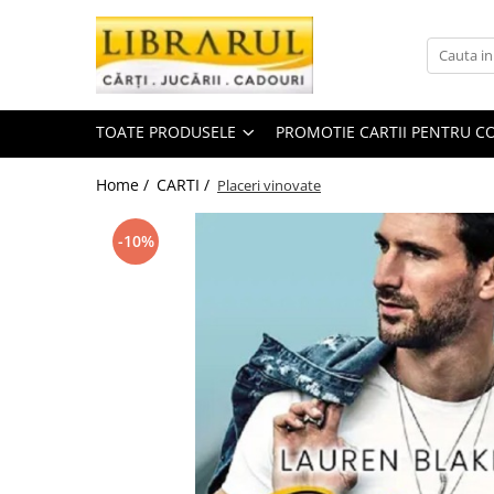
Toate Produsele
CARTI
TOATE PRODUSELE
PROMOTIE CARTII PENTRU CO
Arta, arhitectura si fotografie
Arhitectura
Home /
CARTI /
Placeri vinovate
Fotografie
Istoria artei
-10%
Pictura si desen
Biografii si memorii
Biografii
Memorii si jurnale
Teorie si critica literara
Business, economie, finante
Economie
Finante si investitii