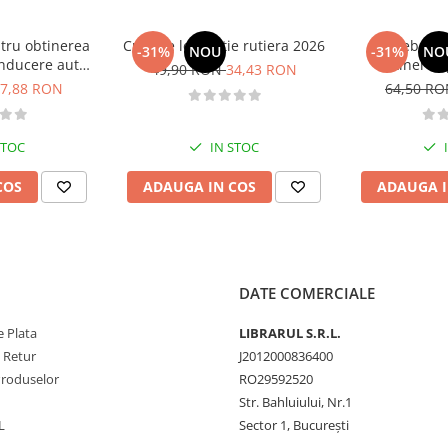
tru obtinerea
Curs de legislatie rutiera 2026
Intrebari 
-31%
NOU
-31%
NO
nducere auto -
obtinerea 
49,90 RON
34,43 RON
B - 2026
conducere aut
7,88 RON
64,50 R
CE + D
STOC
IN STOC
COS
ADAUGA IN COS
ADAUGA I
DATE COMERCIALE
 Plata
LIBRARUL S.R.L.
e Retur
J2012000836400
Produselor
RO29592520
Str. Bahluiului, Nr.1
L
Sector 1, București