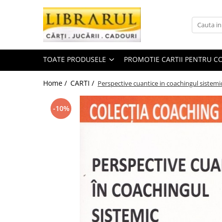
Toate Produsele
CARTI
TOATE PRODUSELE
PROMOTIE CARTII PENTRU CO
Arta, arhitectura si fotografie
Arhitectura
Home /
CARTI /
Perspective cuantice in coachingul sistemi
Fotografie
Istoria artei
-10%
Pictura si desen
Biografii si memorii
Biografii
Memorii si jurnale
Teorie si critica literara
Business, economie, finante
Economie
Finante si investitii