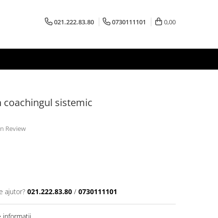
021.222.83.80
0730111101
0,00
n coachingul sistemic
 un Review
e ajutor?
021.222.83.80
/
0730111101
informatii