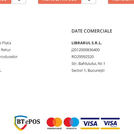
DATE COMERCIALE
 Plata
LIBRARUL S.R.L.
e Retur
J2012000836400
Produselor
RO29592520
Str. Bahluiului, Nr.1
L
Sector 1, București