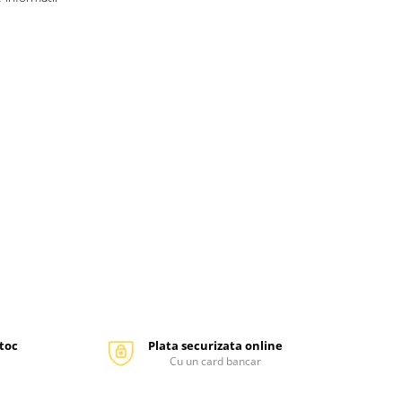
stoc
Plata securizata online
Cu un card bancar