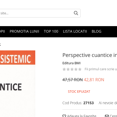
PII
PROMOTIA LUNII
TOP 100
LISTA LOCATII
BLOG
c
Perspective cuantice i
Editura BMI
Fii primul care scrie
47,57 RON
42,81 RON
STOC EPUIZAT
Cod Produs:
27153
Ai nevoie d
Adauga la Favorite
Cere 