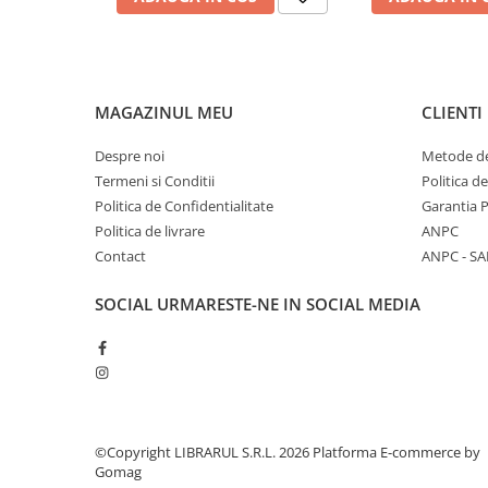
Diete si alimentatie sanatoasa
Fitness si frumusete
Diverse
MAGAZINUL MEU
CLIENTI
Diverse
Feng Shui
Despre noi
Metode de
Medicina alternativa
Termeni si Conditii
Politica d
Sa nu razi :((
Politica de Confidentialitate
Garantia 
Drept
Politica de livrare
ANPC
Contact
ANPC - SA
Legislatie
Fictiune
SOCIAL
URMARESTE-NE IN SOCIAL MEDIA
Actiune si Aventura
Actiune,aventura
Clasici
Crime, Thriller, Mistery
Fantasy
©Copyright LIBRARUL S.R.L. 2026
Platforma E-commerce by
Istorica
Gomag