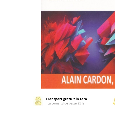
Management si leadership
Pedagogie
Resurse umane
Vanzari si marketing
Carte scolara
Atlase, dictionare si enciclopedii
Carte prescolara
Carte scolara
Dictionare de limba romana
Ghiduri de conversatie
Invatamant gimnazial
Invatamant primar
Invatarea limbilor straine
Liceu
Povesti si povestiri
Transport gratuit in tara
La comenzi de peste 95 lei
Carti in limba engleza
Carti pentru copii