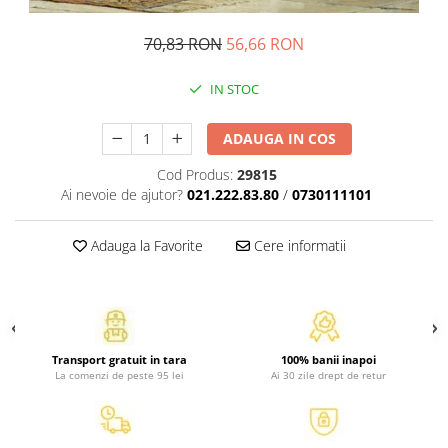
Atlase, dictionare si enciclopedii
Benzi desenate
70,83 RON
56,66 RON
Carte prescolara
IN STOC
Carti de colorat
Carti pentru copii
ADAUGA IN COS
Grafice
Literatura si fictiune
Cod Produs:
29815
Povesti pentru copii
Ai nevoie de ajutor?
021.222.83.80
/
0730111101
Povesti si povestiri
Adauga la Favorite
Cere informatii
Dictionare si enciclopedii
Atlase
Atlase, dictionare si enciclopedii
Dictionare de limba romana
Dictionare tematice
Transport gratuit in tara
100% banii inapoi
La comenzi de peste 95 lei
Ai 30 zile drept de retur
Enciclopedii
Diete si fitness
Diete si alimentatie sanatoasa