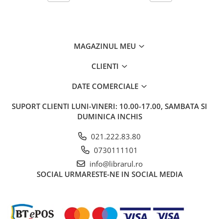
Carti de bucate
Conservarea si pastrarea
alimentelor
Ghiduri de calatorie, harti
MAGAZINUL MEU
Ghiduri de calatorie
Hobby, timp liber
CLIENTI
Animale de companie
DATE COMERCIALE
Carti de colorat pentru adulti
Casa, gradina
SUPORT CLIENTI
LUNI-VINERI: 10.00-17.00, SAMBATA SI
DUMINICA INCHIS
Hobby
Sport
021.222.83.80
Invatamant superior
0730111101
Cursuri universitare
info@librarul.ro
Istorie
SOCIAL
URMARESTE-NE IN SOCIAL MEDIA
Al Doilea Razboi Mondial
Biografii, memorii si jurnale
Istoria comunismului