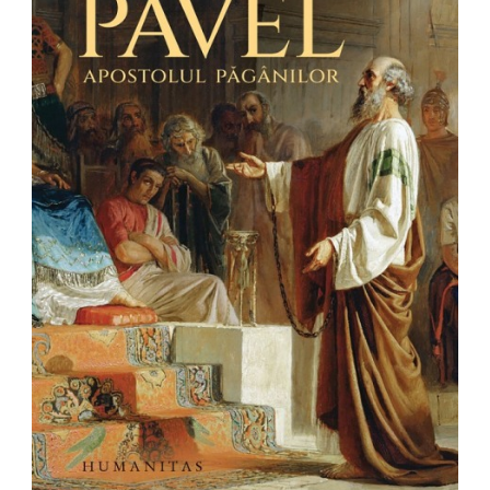
Pedagogie
Resurse umane
Vanzari si marketing
Carte scolara
Atlase, dictionare si enciclopedii
Carte prescolara
Carte scolara
Dictionare de limba romana
Ghiduri de conversatie
Invatamant gimnazial
Invatamant primar
Invatarea limbilor straine
Liceu
Povesti si povestiri
Carti in limba engleza
Carti pentru copii
Activitati si jocuri pentru copii