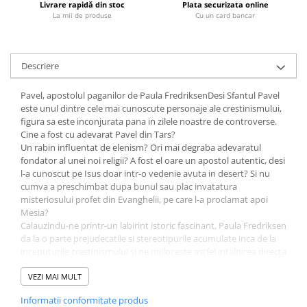
Livrare rapidă din stoc
Plata securizata online
Fitness si frumusete
La mii de produse
Cu un card bancar
Diverse
Diverse
Descriere
Feng Shui
Medicina alternativa
Pavel, apostolul paganilor de Paula FredriksenDesi Sfantul Pavel
Sa nu razi :((
este unul dintre cele mai cunoscute personaje ale crestinismului,
Drept
figura sa este inconjurata pana in zilele noastre de controverse.
Cine a fost cu adevarat Pavel din Tars?
Legislatie
Un rabin influentat de elenism? Ori mai degraba adevaratul
Fictiune
fondator al unei noi religii? A fost el oare un apostol autentic, desi
l-a cunoscut pe Isus doar intr-o vedenie avuta in desert? Si nu
Actiune si Aventura
cumva a preschimbat dupa bunul sau plac invatatura
Actiune,aventura
misteriosului profet din Evanghelii, pe care l-a proclamat apoi
Mesia?
Clasici
Calauzindu-ne printr-un labirint istoric fascinant, Paula Fredriksen
Crime, Thriller, Mistery
da la o parte prejudecatile si stereotipurile acumulate inca de la
inceputurile crestinismului si ne mijloceste astfel intalnirea directa
Fantasy
cu omul si ganditorul Pavel.
Istorica
Daca putem trece de valurile traditiei ecleziastice de mai tarziu... il
VEZI MAI MULT
Literatura de divertisment
vom vedea mai clar pe acest alt Pavel. Pavel cel dinamic, original,
Informatii conformitate produs
vizionar al celui de-al Doilea Templu, complet devotat. Pavel,
Literatura romana