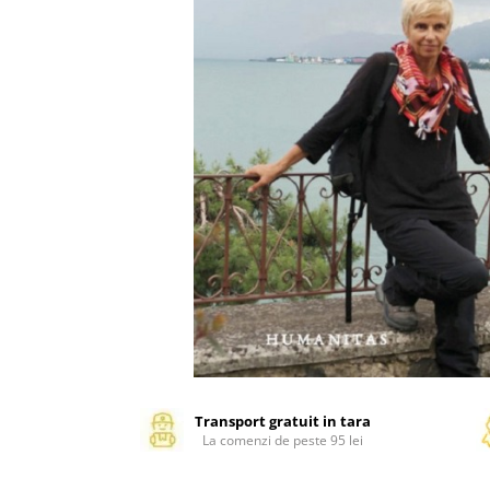
Management si leadership
Pedagogie
Resurse umane
Vanzari si marketing
Carte scolara
Atlase, dictionare si enciclopedii
Carte prescolara
Carte scolara
Dictionare de limba romana
Ghiduri de conversatie
Invatamant gimnazial
Invatamant primar
Invatarea limbilor straine
Liceu
Povesti si povestiri
Transport gratuit in tara
La comenzi de peste 95 lei
Carti in limba engleza
Carti pentru copii