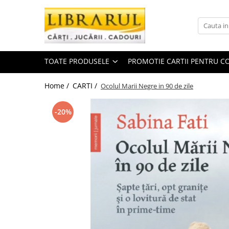
Toate Produsele
CARTI
TOATE PRODUSELE
PROMOTIE CARTII PENTRU CO
Arta, arhitectura si fotografie
Arhitectura
Home /
CARTI /
Ocolul Marii Negre in 90 de zile
Fotografie
Istoria artei
-20%
Pictura si desen
Biografii si memorii
Biografii
Memorii si jurnale
Teorie si critica literara
Business, economie, finante
Economie
Finante si investitii