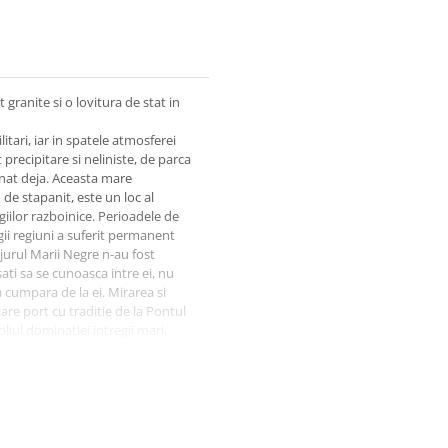
 granite si o lovitura de stat in
itari, iar in spatele atmosferei
 precipitare si neliniste, de parca
inat deja. Aceasta mare
 de stapanit, este un loc al
giilor razboinice. Perioadele de
regii regiuni a suferit permanent
 jurul Marii Negre n-au fost
ati sa se cunoasca intre ei, nu
ea cumpara de la ei. Mirarea si
care port cu traditie de la Pontul
liul dominatiei intregii mari.
, cand pentru prima data in
n, au transformat iarasi Marea
ncet-incet, iavas-iavas, ciut-ciut,
stator. - Sabina Fati
 in diferenta dintre sexe. Asa
ria de 15 000 de kilometri pe