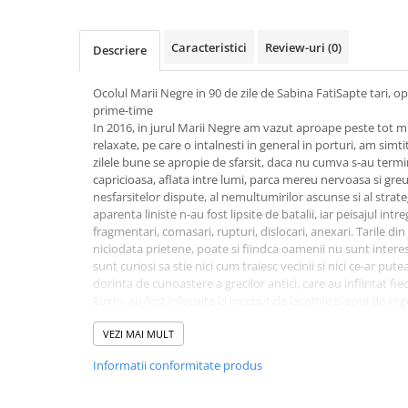
Activitati si jocuri pentru copii
Atlase, dictionare si enciclopedii
Caracteristici
Review-uri
(0)
Descriere
Benzi desenate
Carte prescolara
Ocolul Marii Negre in 90 de zile de Sabina FatiSapte tari, opt
prime-time
Carti de colorat
In 2016, in jurul Marii Negre am vazut aproape peste tot mil
Carti pentru copii
relaxate, pe care o intalnesti in general in porturi, am simtit
Grafice
zilele bune se apropie de sfarsit, daca nu cumva s-au term
capricioasa, aflata intre lumi, parca mereu nervoasa si greu
Literatura si fictiune
nesfarsitelor dispute, al nemultumirilor ascunse si al strate
Povesti pentru copii
aparenta liniste n-au fost lipsite de batalii, iar peisajul int
fragmentari, comasari, rupturi, dislocari, anexari. Tarile din
Povesti si povestiri
niciodata prietene, poate si fiindca oamenii nu sunt interes
Dictionare si enciclopedii
sunt curiosi sa stie nici cum traiesc vecinii si nici ce-ar put
dorinta de cunoastere a grecilor antici, care au infiintat fie
Atlase
Euxin, au fost inlocuite la inceput de lacomie si apoi de orgo
Atlase, dictionare si enciclopedii
Sferele de influenta abandonate si reconstruite dupa 2014
Dictionare de limba romana
Europa postbelica un stat a luat cu japca un teritoriu veci
VEZI MAI MULT
Neagra intr-un loc al confruntarilor. Aici, totul se intampla i
Dictionare tematice
Informatii conformitate produs
in asteptarea "celui de-al noualea val", care ar putea fi deva
Enciclopedii
Fac parte din categoria "conservatorilor" care mai cred inca
Diete si fitness
incat, in 2015, am spus despre Sabina Fati ca, pentru calato