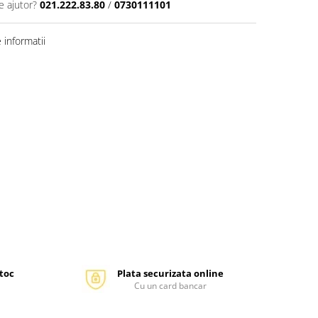
e ajutor?
021.222.83.80
/
0730111101
informatii
stoc
Plata securizata online
Cu un card bancar