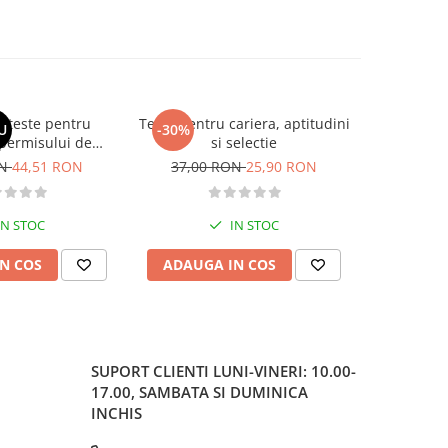
si teste pentru
Teste pentru cariera, aptitudini
Larousse. 
U
-30%
-30%
permisului de
si selectie
o. Categoriile C,
ON
44,51 RON
37,00 RON
25,90 RON
37,00
, DE 2026
IN STOC
IN STOC
N COS
ADAUGA IN COS
ADAUG
SUPORT CLIENTI
LUNI-VINERI: 10.00-
17.00, SAMBATA SI DUMINICA
INCHIS