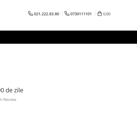
021.222.83.80
0730111101
0,00
0 de zile
 un Review