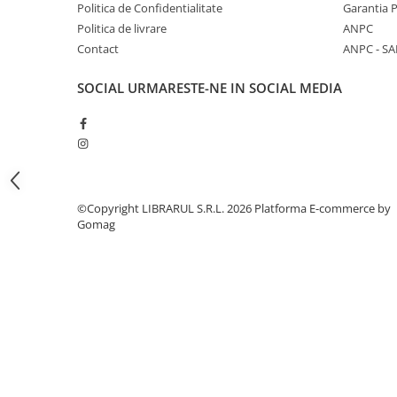
Literatura de divertisment
Politica de Confidentialitate
Garantia 
Politica de livrare
ANPC
Literatura romana
Contact
ANPC - SA
Memorii si jurnale
Moderna, contemporana
SOCIAL
URMARESTE-NE IN SOCIAL MEDIA
Poezie, teatru
Publicistica, eseu
Romance
Science Fiction
Young adult
©Copyright LIBRARUL S.R.L. 2026
Platforma E-commerce by
Filologie, Filosofie
Gomag
Filologie
Filosofie
Filosofie, Stiinte
Gastronomie
Alimentatie vegetariana
Arte si tehnici culinare
Bauturi si cocktailuri