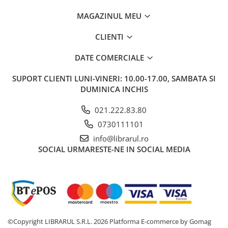
Carti de bucate
munte, alteori intr-un abis din care credeam ca n-o sa mai vad
Conservarea si pastrarea
MAGAZINUL MEU
niciodata lumina si, de foarte multe ori, intr-un trenulet
alimentelor
emotional aflat la jumatatea traseului intre cele doua extreme.
CLIENTI
[...] Viata are provocarile ei, dar de obicei ne putem ridica la
Ghiduri de calatorie, harti
inaltimea lor si, in functie de toti parametrii pe care suntem
Ghiduri de calatorie
capabili sa-i stapanim sau care ne scapa de sub control, ne
DATE COMERCIALE
pastram echilibrul cand plutim pe valuri. Nenumarati factori din
Hobby, timp liber
viata sunt in totalitate la indemana noastra si, cu ajutorul cartii de
SUPORT CLIENTI
LUNI-VINERI: 10.00-17.00, SAMBATA SI
Animale de companie
fata, putem prelua controlul, schimband felul in care ne simtim.
DUMINICA INCHIS
Daca avem greutati, trebuie sa stim cum sa ne ridicam moralul.
Carti de colorat pentru adulti
Daca ne merge de minune, trebuie sa intelegem de ce si sa
Casa, gradina
021.222.83.80
pricepem cum sa ne continuam drumul in aceeasi stare.
Hobby
0730111101
Sport
info@librarul.ro
SOCIAL
URMARESTE-NE IN SOCIAL MEDIA
Invatamant superior
Cursuri universitare
Istorie
Al Doilea Razboi Mondial
Biografii, memorii si jurnale
Istoria comunismului
©Copyright LIBRARUL S.R.L. 2026
Platforma E-commerce by Gomag