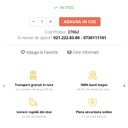
Atlase, dictionare si enciclopedii
IN STOC
Benzi desenate
Carte prescolara
ADAUGA IN COS
Carti de colorat
Cod Produs:
27062
Carti pentru copii
Ai nevoie de ajutor?
021.222.83.80
/
0730111101
Grafice
Literatura si fictiune
Adauga la Favorite
Cere informatii
Povesti pentru copii
Povesti si povestiri
Dictionare si enciclopedii
Atlase
Transport gratuit in tara
100% banii inapoi
Atlase, dictionare si enciclopedii
La comenzi de peste 95 lei
Ai 30 zile drept de retur
Dictionare de limba romana
Dictionare tematice
Enciclopedii
Livrare rapidă din stoc
Plata securizata online
Diete si fitness
La mii de produse
Cu un card bancar
Diete si alimentatie sanatoasa