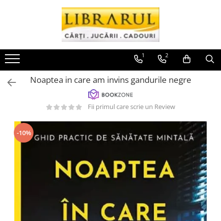
CARTI
CARTI CU AUTOGRAF
RECHIZITE, BIROTICA SI PAPETARIE
COSMETICE
CEAI
JUCARII SI JOCURI
Arta, arhitectura si fotografie
Biografii, memorii si jurnale
Genti si Ghiozdane
Sapunuri
Ceai Lovare
JOCURI INTERACTIVE
1
2
Arhitectura
Bolest
Instrumente de scris si corectura
Puzzle si Jocuri
Fotografie
Poezie, teatru
Pilot
Noaptea in care am invins gandurile negre
Istoria artei
Pictura desen
Povesti si povestiri
Pictura si desen
Fii primul care scrie un Review
acuarele
Biografii si memorii
Produse din hartie
Biografii
-10%
Agenda
Memorii si jurnale
Rechizite si papetarie
Teorie si critica literara
Caiete
Business, economie, finante
Marker
Economie
Penar
Finante si investitii
Stilou
Management si leadership