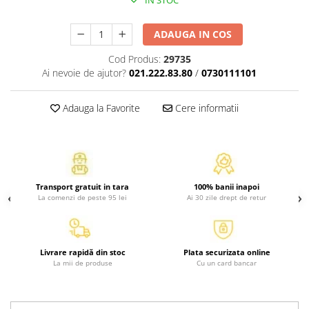
IN STOC
Atlase, dictionare si enciclopedii
Benzi desenate
ADAUGA IN COS
Carte prescolara
Cod Produs:
29735
Carti de colorat
Ai nevoie de ajutor?
021.222.83.80
/
0730111101
Carti pentru copii
Grafice
Adauga la Favorite
Cere informatii
Literatura si fictiune
Povesti pentru copii
Povesti si povestiri
Dictionare si enciclopedii
Transport gratuit in tara
100% banii inapoi
Atlase
La comenzi de peste 95 lei
Ai 30 zile drept de retur
Atlase, dictionare si enciclopedii
Dictionare de limba romana
Dictionare tematice
Livrare rapidă din stoc
Plata securizata online
Enciclopedii
La mii de produse
Cu un card bancar
Diete si fitness
Diete si alimentatie sanatoasa