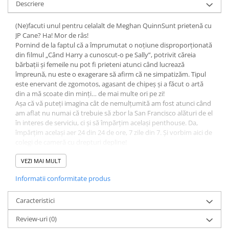
Descriere
Fitness si frumusete
Diverse
(Ne)facuti unul pentru celalalt de Meghan QuinnSunt prietenă cu
JP Cane? Ha! Mor de râs!
Diverse
Pornind de la faptul că a împrumutat o noțiune disproporționată
Feng Shui
din filmul „Când Harry a cunoscut-o pe Sally”, potrivit căreia
Medicina alternativa
bărbații și femeile nu pot fi prieteni atunci când lucrează
împreună, nu este o exagerare să afirm că ne simpatizăm. Tipul
Sa nu razi :((
este enervant de zgomotos, agasant de chipeș și a făcut o artă
Drept
din a mă scoate din minți… de mai multe ori pe zi!
Așa că vă puteți imagina cât de nemulțumită am fost atunci când
Legislatie
am aflat nu numai că trebuie să zbor la San Francisco alături de el
Fictiune
în interes de serviciu, ci și să împărțim același penthouse. Da,
împărțim același aer 24 din 24 de ore, 7 zile din 7. Și vorbim aici de
Actiune si Aventura
colegi de cameră cu drepturi depline!
Actiune,aventura
Bărbatul ăsta nu știe ce înseamnă să porți cămașă, e leșinat după
Clasici
batoanele proteice și, ați ghicit, geme suficient de tare cât
VEZI MAI MULT
oamenii să creadă că este Meg Ryan într-un restaurant.
Crime, Thriller, Mistery
Informatii conformitate produs
Spoiler alert: NU o să accept un astfel de comportament!
Fantasy
Obligată să-i suport flirtul continuu și înfășișarea elegantă, mă
surprind prizonieră în capcana seducției, iar asta mă împiedică să
Caracteristici
Istorica
mai pun geană pe geană. Dar ghici cine se poate controla? Fata
Literatura de divertisment
Review-uri
(0)
asta. Pentru că, dacă există un lucru pe care îl știu sigur, acela este
Literatura romana