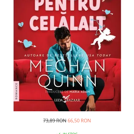
Pedagogie
Resurse umane
Vanzari si marketing
Carte scolara
Atlase, dictionare si enciclopedii
Carte prescolara
Carte scolara
Dictionare de limba romana
Ghiduri de conversatie
Invatamant gimnazial
Invatamant primar
Invatarea limbilor straine
Liceu
Povesti si povestiri
Carti in limba engleza
73,89 RON
66,50 RON
Carti pentru copii
Activitati si jocuri pentru copii