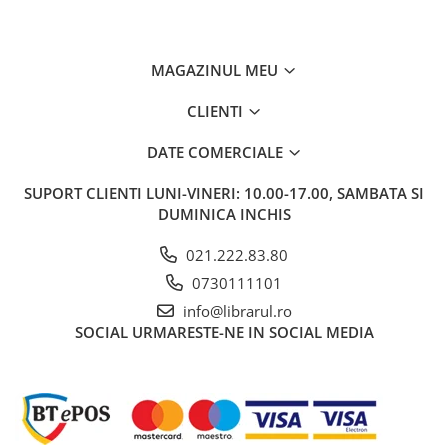
Carti de bucate
Conservarea si pastrarea
alimentelor
MAGAZINUL MEU
Ghiduri de calatorie, harti
Ghiduri de calatorie
CLIENTI
Hobby, timp liber
DATE COMERCIALE
Animale de companie
Carti de colorat pentru adulti
SUPORT CLIENTI
LUNI-VINERI: 10.00-17.00, SAMBATA SI
DUMINICA INCHIS
Casa, gradina
Hobby
021.222.83.80
Sport
0730111101
Invatamant superior
info@librarul.ro
Cursuri universitare
SOCIAL
URMARESTE-NE IN SOCIAL MEDIA
Istorie
Al Doilea Razboi Mondial
Biografii, memorii si jurnale
Istoria comunismului