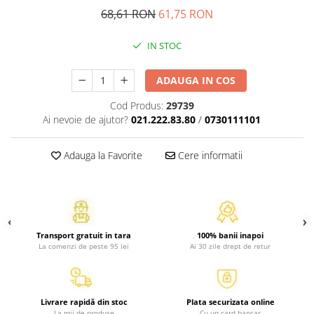
Atlase, dictionare si enciclopedii
68,61 RON
61,75 RON
Benzi desenate
Carte prescolara
IN STOC
Carti de colorat
ADAUGA IN COS
Carti pentru copii
Grafice
Cod Produs:
29739
Literatura si fictiune
Ai nevoie de ajutor?
021.222.83.80
/
0730111101
Povesti pentru copii
Povesti si povestiri
Adauga la Favorite
Cere informatii
Dictionare si enciclopedii
Atlase
Atlase, dictionare si enciclopedii
Dictionare de limba romana
Transport gratuit in tara
100% banii inapoi
La comenzi de peste 95 lei
Ai 30 zile drept de retur
Dictionare tematice
Enciclopedii
Diete si fitness
Livrare rapidă din stoc
Plata securizata online
Diete si alimentatie sanatoasa
La mii de produse
Cu un card bancar