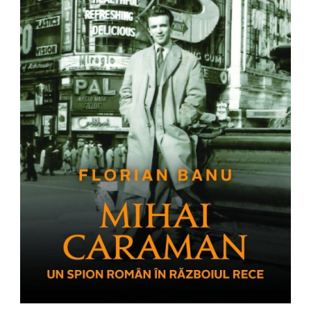
Pedagogie
Resurse umane
Vanzari si marketing
Carte scolara
Atlase, dictionare si enciclopedii
Carte prescolara
Carte scolara
Dictionare de limba romana
Ghiduri de conversatie
Invatamant gimnazial
Invatamant primar
Invatarea limbilor straine
Liceu
Povesti si povestiri
Carti in limba engleza
Carti pentru copii
Activitati si jocuri pentru copii