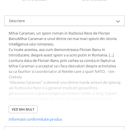
Fitness si frumusete
Diverse
Diverse
Descriere
Feng Shui
Mihai Caraman, un spion roman in Razboiul Rece de Florian
Medicina alternativa
BanuMihai Caraman e unul dintre cei mai mari spioni din istoria
Sa nu razi :((
Intelligence-ului romanesc.
Cu toate acestea, asa cum demonstreaza Florian Banu in
Drept
Introducere, despre acest spion s-a scris putin in Romania. [...]
Legislatie
Lovitura data de Florian Banu prin cartea sa consta in faptul ca
Mihai Caraman a acceptat sa-i faca dezvaluiri despre activitatea
Fictiune
sa ca fauritor si coordonator al Retelei care a spart NATO. - Ion
Actiune si Aventura
Cristoiu
"Afacerea Caraman" a devenit una dintre marile actiuni de spionaj
Actiune,aventura
ale Razboiului Rece si a generat implicatii geopolitice,
Clasici
geoeconomice si geostrategice pe termen mediu si lung. Experti
Crime, Thriller, Mistery
si reprezentanti ai elitei serviciilor de spionaj si contraspionaj
occidentale si-au exprimat uimirea, respectul si aprecierea pentru
Fantasy
modul in care ingeniosul spion roman a tesut cu migala, timp de
VEZI MAI MULT
Istorica
un deceniu, o retea de agenti care a patruns in cele mai tainice si
Informatii conformitate produs
bine pazite locuri, unde se redactau si se arhivau secrete esentiale
Literatura de divertisment
ale Aliantei Nord-Atlantice [...]. - G-ral bg. (r) Gheorghe Dragomir
Literatura romana