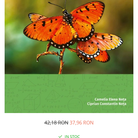
Pedagogie
Resurse umane
Vanzari si marketing
Carte scolara
Atlase, dictionare si enciclopedii
Carte prescolara
Carte scolara
Dictionare de limba romana
Ghiduri de conversatie
Invatamant gimnazial
Invatamant primar
Invatarea limbilor straine
Liceu
Povesti si povestiri
Carti in limba engleza
42,18 RON
37,96 RON
Carti pentru copii
Activitati si jocuri pentru copii
IN STOC