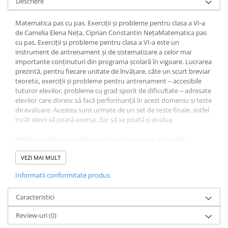
Descriere
Fitness si frumusete
Diverse
Matematica pas cu pas. Exerciții și probleme pentru clasa a VI-a
de Camelia Elena Neța, Ciprian Constantin NețaMatematica pas
Diverse
cu pas. Exerciții și probleme pentru clasa a VI-a este un
Feng Shui
instrument de antrenament și de sistematizare a celor mai
importante conținuturi din programa școlară în vigoare. Lucrarea
Medicina alternativa
prezintă, pentru fiecare unitate de învățare, câte un scurt breviar
Sa nu razi :((
teoretic, exerciții și probleme pentru antrenament ‒ accesibile
Drept
tuturor elevilor, probleme cu grad sporit de dificultate ‒ adresate
elevilor care doresc să facă performanță în acest domeniu și teste
Legislatie
de evaluare. Acestea sunt urmate de un set de teste finale, astfel
Fictiune
încât elevii să poată exersa, dar să se poată și evalua.
Actiune si Aventura
Profesionalismul autorilor, probat de o bogată activitate
Actiune,aventura
pedagogică, se concretizează în această culegere care facilitează
învățarea diferențiată, în funcție de pregătirea și de competențele
VEZI MAI MULT
Clasici
dobândite de fiecare elev în parte. Așadar, Matematica pas cu
Crime, Thriller, Mistery
Informatii conformitate produs
pas. Exerciții și probleme pentru clasa a VI-a reprezintă o bună
Fantasy
investiție pentru viitorul de succes al oricărui elev!
Caracteristici
Istorica
Literatura de divertisment
Review-uri
(0)
Literatura romana