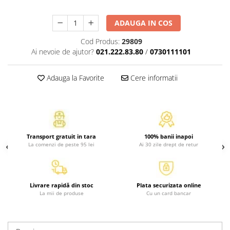
Atlase, dictionare si enciclopedii
Benzi desenate
ADAUGA IN COS
Carte prescolara
Cod Produs:
29809
Carti de colorat
Ai nevoie de ajutor?
021.222.83.80
/
0730111101
Carti pentru copii
Grafice
Adauga la Favorite
Cere informatii
Literatura si fictiune
Povesti pentru copii
Povesti si povestiri
Dictionare si enciclopedii
Transport gratuit in tara
100% banii inapoi
Atlase
La comenzi de peste 95 lei
Ai 30 zile drept de retur
Atlase, dictionare si enciclopedii
Dictionare de limba romana
Dictionare tematice
Livrare rapidă din stoc
Plata securizata online
La mii de produse
Cu un card bancar
Enciclopedii
Diete si fitness
Diete si alimentatie sanatoasa