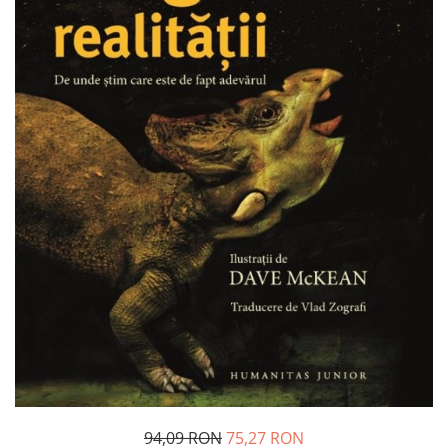
Pedagogie
Resurse umane
Vanzari si marketing
Carte scolara
Atlase, dictionare si enciclopedii
Carte prescolara
Carte scolara
Dictionare de limba romana
Ghiduri de conversatie
Invatamant gimnazial
Invatamant primar
Invatarea limbilor straine
Liceu
Povesti si povestiri
Carti in limba engleza
Carti pentru copii
Activitati si jocuri pentru copii
94,09 RON
75,27 RON