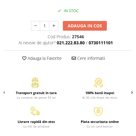
Atlase, dictionare si enciclopedii
IN STOC
Benzi desenate
Carte prescolara
ADAUGA IN COS
Carti de colorat
Carti pentru copii
Cod Produs:
27546
Ai nevoie de ajutor?
021.222.83.80
/
0730111101
Grafice
Literatura si fictiune
Adauga la Favorite
Cere informatii
Povesti pentru copii
Povesti si povestiri
Dictionare si enciclopedii
Atlase
Atlase, dictionare si enciclopedii
Transport gratuit in tara
100% banii inapoi
La comenzi de peste 95 lei
Ai 30 zile drept de retur
Dictionare de limba romana
Dictionare tematice
Enciclopedii
Livrare rapidă din stoc
Plata securizata online
Diete si fitness
La mii de produse
Cu un card bancar
Diete si alimentatie sanatoasa