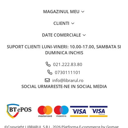
Carti de bucate
Conservarea si pastrarea
MAGAZINUL MEU
alimentelor
Ghiduri de calatorie, harti
CLIENTI
Ghiduri de calatorie
DATE COMERCIALE
Hobby, timp liber
SUPORT CLIENTI
LUNI-VINERI: 10.00-17.00, SAMBATA SI
Animale de companie
DUMINICA INCHIS
Carti de colorat pentru adulti
Casa, gradina
021.222.83.80
Hobby
0730111101
Sport
info@librarul.ro
Invatamant superior
SOCIAL
URMARESTE-NE IN SOCIAL MEDIA
Cursuri universitare
Istorie
Al Doilea Razboi Mondial
Biografii, memorii si jurnale
Istoria comunismului
©Copyright LIBRARUL S.R.L. 2026
Platforma E-commerce by Gomag