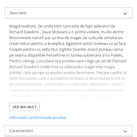
Fitness si frumusete
Diverse
Descriere
Diverse
Magia realitatii. De unde stim care este de fapt adevarul de
Feng Shui
Richard Dawkins , Dave MckeanLa o prima vedere, multe dintre
fenomenele naturii par sa tina de magie, iar culturile arhaice au
Medicina alternativa
creat mituri pentru a le explica. Egiptenii antici credeau ca se face
Sa nu razi :((
noapte pentru ca zeita Nut inghite Soarele. Grecii puneau iarna
Drept
pe seama disparitiei Persefonei in lumea subterana a lui Hades.
Pentru vikingi, curcubeul era puntea care ii lega pe zei de Pamant.
Legislatie
Richard Dawkins crede insa ca adevarata magie este magia
Fictiune
stiintei, care ajunge sa explice aceste fenomene. Fiecare capitol al
cartii lamureste cate o problema: evolutia si diversitatea lumii vii,
Actiune si Aventura
structura materiei, ciclurile diurn si sezonier, alcatuirea si istoria
Actiune,aventura
Soarelui, curcubeul, aparitia universului, posibilitatea existentei
vietii pe alte planete, cutremurele, rolul jucat de probabilitati in
Clasici
lumea noastra.
Crime, Thriller, Mistery
Insotita de desenele spectaculoase ale lui Dave McKean, Magia
VEZI MAI MULT
Fantasy
realitatii dezvaluie prin povestiri pasionante frumusetea poetica a
Informatii conformitate produs
stiintei.
Istorica
Literatura de divertisment
Caracteristici
Literatura romana