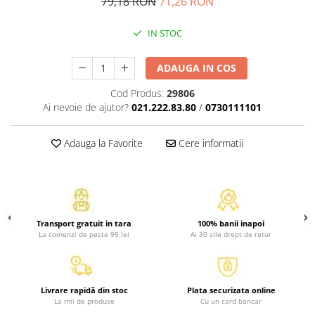
79,18 RON
71,26 RON
Atlase, dictionare si enciclopedii
Benzi desenate
IN STOC
Carte prescolara
Carti de colorat
ADAUGA IN COS
Carti pentru copii
Cod Produs:
29806
Grafice
Ai nevoie de ajutor?
021.222.83.80
/
0730111101
Literatura si fictiune
Povesti pentru copii
Adauga la Favorite
Cere informatii
Povesti si povestiri
Dictionare si enciclopedii
Atlase
Atlase, dictionare si enciclopedii
Transport gratuit in tara
100% banii inapoi
Dictionare de limba romana
La comenzi de peste 95 lei
Ai 30 zile drept de retur
Dictionare tematice
Enciclopedii
Diete si fitness
Livrare rapidă din stoc
Plata securizata online
La mii de produse
Cu un card bancar
Diete si alimentatie sanatoasa