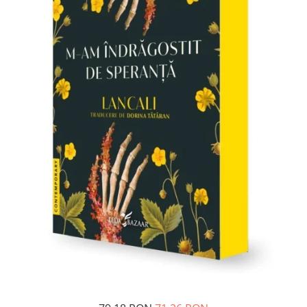
Pedagogie
Resurse umane
Vanzari si marketing
Carte scolara
Atlase, dictionare si enciclopedii
Carte prescolara
Carte scolara
Dictionare de limba romana
Ghiduri de conversatie
Invatamant gimnazial
Invatamant primar
Invatarea limbilor straine
Liceu
Povesti si povestiri
Carti in limba engleza
Carti pentru copii
Activitati si jocuri pentru copii