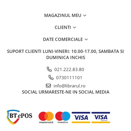
Carti de bucate
Conservarea si pastrarea
alimentelor
MAGAZINUL MEU
Ghiduri de calatorie, harti
CLIENTI
Ghiduri de calatorie
Hobby, timp liber
DATE COMERCIALE
Animale de companie
SUPORT CLIENTI
LUNI-VINERI: 10.00-17.00, SAMBATA SI
Carti de colorat pentru adulti
DUMINICA INCHIS
Casa, gradina
021.222.83.80
Hobby
0730111101
Sport
Invatamant superior
info@librarul.ro
SOCIAL
URMARESTE-NE IN SOCIAL MEDIA
Cursuri universitare
Istorie
Al Doilea Razboi Mondial
Biografii, memorii si jurnale
Istoria comunismului