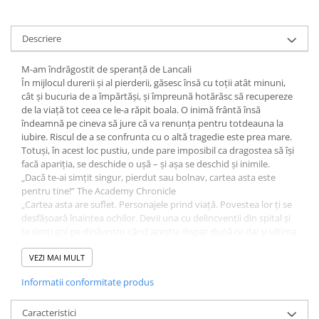
Fitness si frumusete
Diverse
Descriere
Diverse
M-am îndrăgostit de speranță de Lancali
Feng Shui
În mijlocul durerii și al pierderii, găsesc însă cu toții atât minuni,
Medicina alternativa
cât și bucuria de a împărtăși, și împreună hotărăsc să recupereze
Sa nu razi :((
de la viață tot ceea ce le-a răpit boala. O inimă frântă însă
îndeamnă pe cineva să jure că va renunța pentru totdeauna la
Drept
iubire. Riscul de a se confrunta cu o altă tragedie este prea mare.
Legislatie
Totuși, în acest loc pustiu, unde pare imposibil ca dragostea să își
facă apariția, se deschide o ușă – și așa se deschid și inimile.
Fictiune
„Dacă te-ai simțit singur, pierdut sau bolnav, cartea asta este
Actiune si Aventura
pentru tine!” The Academy Chronicle
„Cartea asta are suflet. Personajele prind viață. Povestea lor ți se
Actiune,aventura
desfășoară înaintea ochilor. Devii una cu delincvenții din spital și
Clasici
te simți gol pe dinăuntru când aceștia dispar după ce dai și ultima
Crime, Thriller, Mistery
pagină a cărții și închei lectura.” The Academy Chronicle
„Un roman de dragoste în care sunt explorate teme precum
VEZI MAI MULT
Fantasy
prietenia, tristețea și familia.” The College Reporter
Istorica
Informatii conformitate produs
„O poveste romantică și emoționantă care le va aduce cititorilor
Literatura de divertisment
lacrimi de tristețe, dar și bucurie și hohote de râs. Este o carte din
care nu lipsesc răsturnările de situație neașteptate, scenele
Caracteristici
Literatura romana