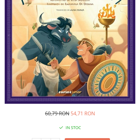
Pedagogie
Resurse umane
Vanzari si marketing
Carte scolara
Atlase, dictionare si enciclopedii
Carte prescolara
Carte scolara
Dictionare de limba romana
Ghiduri de conversatie
Invatamant gimnazial
Invatamant primar
Invatarea limbilor straine
Liceu
Povesti si povestiri
60,79 RON
54,71 RON
Carti in limba engleza
Carti pentru copii
IN STOC
Activitati si jocuri pentru copii