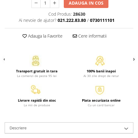
ADAUGA IN COS
Atlase, dictionare si enciclopedii
Benzi desenate
Cod Produs:
28630
Carte prescolara
Ai nevoie de ajutor?
021.222.83.80
/
0730111101
Carti de colorat
Carti pentru copii
Adauga la Favorite
Cere informatii
Grafice
Literatura si fictiune
Povesti pentru copii
Povesti si povestiri
Transport gratuit in tara
100% banii inapoi
Dictionare si enciclopedii
La comenzi de peste 95 lei
Ai 30 zile drept de retur
Atlase
Atlase, dictionare si enciclopedii
Livrare rapidă din stoc
Plata securizata online
Dictionare de limba romana
La mii de produse
Cu un card bancar
Dictionare tematice
Enciclopedii
Diete si fitness
Descriere
Diete si alimentatie sanatoasa