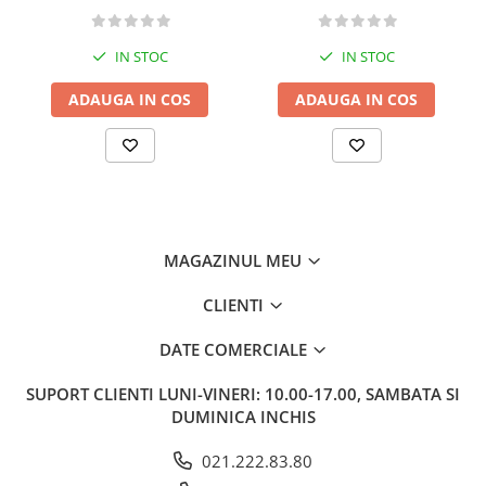
Memorii si jurnale
Moderna, contemporana
IN STOC
IN STOC
Poezie, teatru
ADAUGA IN COS
ADAUGA IN COS
Publicistica, eseu
Romance
Science Fiction
Young adult
Filologie, Filosofie
Filologie
MAGAZINUL MEU
Filosofie
CLIENTI
Filosofie, Stiinte
Gastronomie
DATE COMERCIALE
Alimentatie vegetariana
SUPORT CLIENTI
LUNI-VINERI: 10.00-17.00, SAMBATA SI
Arte si tehnici culinare
DUMINICA INCHIS
Bauturi si cocktailuri
Bucatari celebri
021.222.83.80