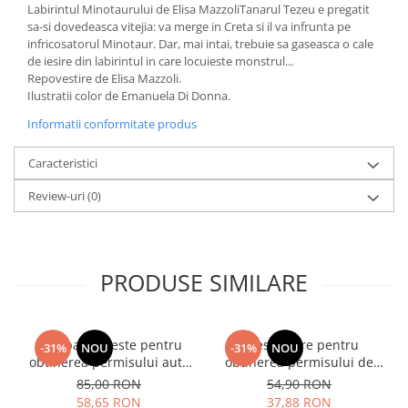
Labirintul Minotaurului de Elisa MazzoliTanarul Tezeu e pregatit
Fitness si frumusete
sa-si dovedeasca vitejia: va merge in Creta si il va infrunta pe
Diverse
infricosatorul Minotaur. Dar, mai intai, trebuie sa gaseasca o cale
de iesire din labirintul in care locuieste monstrul...
Diverse
Repovestire de Elisa Mazzoli.
Feng Shui
Ilustratii color de Emanuela Di Donna.
Medicina alternativa
Informatii conformitate produs
Sa nu razi :((
Drept
Caracteristici
Legislatie
Review-uri
(0)
Fictiune
Actiune si Aventura
Actiune,aventura
PRODUSE SIMILARE
Clasici
Crime, Thriller, Mistery
Fantasy
Intrebari si teste pentru
Chestionare pentru
-31%
NOU
-31%
NOU
Istorica
obtinerea permisului auto
obtinerea permisului de
categoria B - editia 2026
conducere auto - Categoria
Literatura de divertisment
85,00 RON
54,90 RON
B - 2026
58,65 RON
37,88 RON
Literatura romana