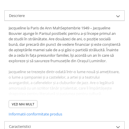
Diete si alimentatie sanatoasa
Fitness si frumusete
Descriere
Diverse
Jacqueline la Paris de Ann MahSeptembrie 1949 – Jacqueline
Diverse
Bouvier ajunge în Parisul postbelic pentru a-și începe primul an
Feng Shui
de studii în străinătate. Are douăzeci de ani, o poziție socială
bună, dar precară din punct de vedere financiar și este conștientă
Medicina alternativa
de așteptările mamei sale de a-și găsi o partidă strălucită. Înainte
Sa nu razi :((
de a ceda în fața presiunilor familiei, își acordă un an în care să
exploreze și să savureze frumusețile din Orașul Luminilor.
Drept
Legislatie
Jacqueline se trezește dintr-odată într-o lume nouă și amețitoare,
o lume a șampaniei și a castelelor, a artei și a teatrului
Fictiune
avangardist, a cafenelelor și a cluburilor de jazz. Are o legătură
Actiune si Aventura
amoroasă cu un scriitor tânăr și talentat, care îi împărtășește
dragostea pentru literatură și pasiunea pentru cultură.
Actiune,aventura
Evocatoare, sensibilă și bogată în detalii istorice, Jacqueline la
Clasici
Paris creionează portretul celei care va deveni un simbol feminin
VEZI MAI MULT
Crime, Thriller, Mistery
american. Ann Mah descrie în mod strălucit deșteptarea
Informatii conformitate produs
intelectuală și estetică a lui Jacqueline Bouvier și povestește cum
Fantasy
Franța devine adevărata ei iubire, care o va influența de-a lungul
Istorica
întregii sale vieți.
Caracteristici