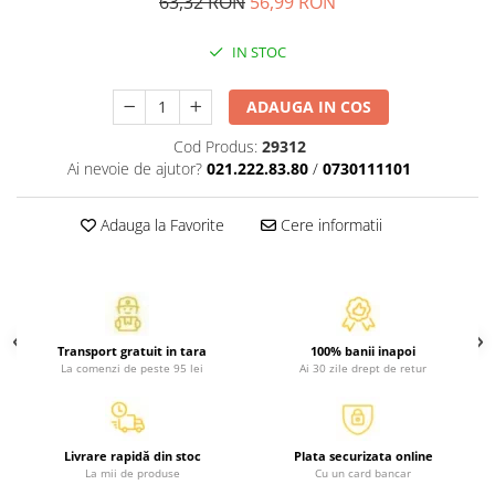
63,32 RON
56,99 RON
Activitati si jocuri pentru copii
Atlase, dictionare si enciclopedii
IN STOC
Benzi desenate
ADAUGA IN COS
Carte prescolara
Carti de colorat
Cod Produs:
29312
Carti pentru copii
Ai nevoie de ajutor?
021.222.83.80
/
0730111101
Grafice
Literatura si fictiune
Adauga la Favorite
Cere informatii
Povesti pentru copii
Povesti si povestiri
Dictionare si enciclopedii
Atlase
Transport gratuit in tara
100% banii inapoi
La comenzi de peste 95 lei
Ai 30 zile drept de retur
Atlase, dictionare si enciclopedii
Dictionare de limba romana
Dictionare tematice
Livrare rapidă din stoc
Plata securizata online
Enciclopedii
La mii de produse
Cu un card bancar
Diete si fitness