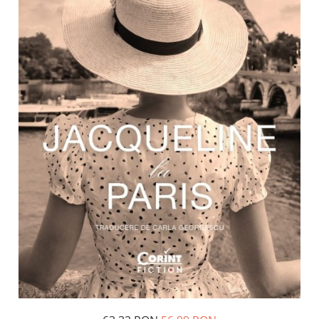
Management si leadership
Pedagogie
Resurse umane
Vanzari si marketing
Carte scolara
Atlase, dictionare si enciclopedii
Carte prescolara
Carte scolara
Dictionare de limba romana
Ghiduri de conversatie
Invatamant gimnazial
Invatamant primar
Invatarea limbilor straine
Liceu
Povesti si povestiri
Carti in limba engleza
Carti pentru copii