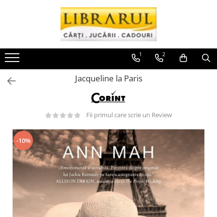
Toate Produsele
CARTI
1
2
Arta, arhitectura si fotografie
Jacqueline la Paris
Arhitectura
Fotografie
Istoria artei
Fii primul care scrie un Review
Pictura si desen
Biografii si memorii
-10%
Biografii
Memorii si jurnale
Teorie si critica literara
Business, economie, finante
Economie
Finante si investitii