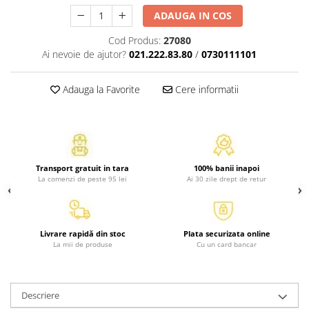
Activitati si jocuri pentru copii
ADAUGA IN COS
Atlase, dictionare si enciclopedii
Cod Produs:
27080
Benzi desenate
Ai nevoie de ajutor?
021.222.83.80
/
0730111101
Carte prescolara
Carti de colorat
Adauga la Favorite
Cere informatii
Carti pentru copii
Grafice
Literatura si fictiune
Povesti pentru copii
Transport gratuit in tara
100% banii inapoi
Povesti si povestiri
La comenzi de peste 95 lei
Ai 30 zile drept de retur
Dictionare si enciclopedii
Atlase
Atlase, dictionare si enciclopedii
Livrare rapidă din stoc
Plata securizata online
La mii de produse
Cu un card bancar
Dictionare de limba romana
Dictionare tematice
Enciclopedii
Descriere
Diete si fitness