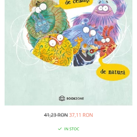
Management si leadership
Pedagogie
Resurse umane
Vanzari si marketing
Carte scolara
Atlase, dictionare si enciclopedii
Carte prescolara
Carte scolara
Dictionare de limba romana
Ghiduri de conversatie
Invatamant gimnazial
Invatamant primar
Invatarea limbilor straine
Liceu
41,23 RON
37,11 RON
Povesti si povestiri
Carti in limba engleza
IN STOC
Carti pentru copii