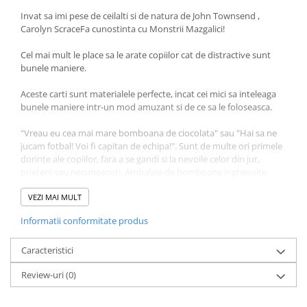
Invat sa imi pese de ceilalti si de natura de John Townsend ,
Diete si alimentatie sanatoasa
Carolyn ScraceFa cunostinta cu Monstrii Mazgalici!
Fitness si frumusete
Diverse
Cel mai mult le place sa le arate copiilor cat de distractive sunt
bunele maniere.
Diverse
Feng Shui
Aceste carti sunt materialele perfecte, incat cei mici sa inteleaga
bunele maniere intr-un mod amuzant si de ce sa le foloseasca.
Medicina alternativa
Sa nu razi :((
"Vreau eu cea mai mare bomboana de ciocolata" sau "Hai sa ne
Drept
jucam fotbal! Voi fi capitan de echipa!". Sunt de multe ori primele
dorinte ale copiilor, fara a se gandi si la nevoile celor din jur,
Legislatie
prieteni sau necunoscuti. Ambalaje de bomboane inghesuite
Fictiune
dupa canapea sau coji, cotoare si sticle goale gasite in parc prin
iarba. Toate aceste situatii le sunt cunoscute monstruletilor
VEZI MAI MULT
Actiune si Aventura
Penita, Pata, Pablo, Cerneala si Creionel.
Informatii conformitate produs
Actiune,aventura
Folosind mult umor, puterea exemplului si recompense
Clasici
incurajatoare, haioasele personaje ii vor invata pe cei mici sa fie
Caracteristici
Crime, Thriller, Mistery
empatici si campioni ai curateniei, sa se gandeasca si la nevoile
Review-uri
(0)
celorlalti, nu doar la ei insisi si sa stranga de fiecare data gunoiul
Fantasy
in urma lor.
Istorica