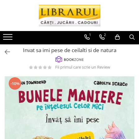
Toate Produsele
CARTI
1
2
Arta, arhitectura si fotografie
Invat sa imi pese de ceilalti si de natura
Arhitectura
Fotografie
Fii primul care scrie un Review
Istoria artei
Pictura si desen
Biografii si memorii
-10%
Biografii
Memorii si jurnale
Teorie si critica literara
Business, economie, finante
Economie
Finante si investitii